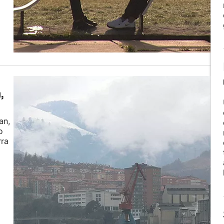
,
an,
o
rra