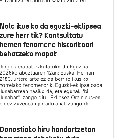
Ertzaintzaren aurrean salatu zituzten.
Nola ikusiko da eguzki-eklipsea
zure herritik? Kontsultatu
hemen fenomeno historikoari
behatzeko mapak
Ilargiak erabat ezkutatuko du Eguzkia
2026ko abuztuaren 12an: Euskal Herrian
2183. urtera arte ez da berriro ikusiko
horrelako fenomenorik. Eguzki-eklipse osoa
ilunabarrean hasiko da, eta egunak "bi
ilunabar" izango ditu. Eklipsea Orain.eus-en
bidez zuzenean jarraitu ahal izango da.
Donostiako hiru hondartzetan