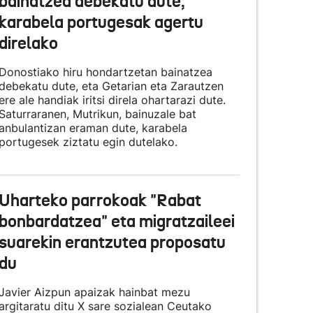
bainatzea debekatu dute,
karabela portugesak agertu
direlako
Donostiako hiru hondartzetan bainatzea
debekatu dute, eta Getarian eta Zarautzen
ere ale handiak iritsi direla ohartarazi dute.
Saturraranen, Mutrikun, bainuzale bat
anbulantizan eraman dute, karabela
portugesek ziztatu egin dutelako.
Uharteko parrokoak "Rabat
bonbardatzea" eta migratzaileei
suarekin erantzutea proposatu
du
Javier Aizpun apaizak hainbat mezu
argitaratu ditu X sare sozialean Ceutako