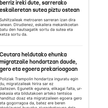
berriz ireki dute, sarrerako
eskaileretan sutea piztu ostean
Suhiltzaileak metroaren sarreran izan dira
lanean. Dirudienez, eskailera mekanikoetan
batu den hautsagatik sortu da sutea eta
ketza sortu da.
Ceutara heldutako ehunka
migratzaile hondartzan daude,
gero eta egoera prekarioagoan
Poliziak Trampolin hondartza inguratu egin
du, migratzaileak hirira sar ez
daitezen. Egunetik egunera, elikagai falta, ur-
eskasia eta bildutakoen arteko tentsioa
handituz doaz eta migratzaileen egoera gero
eta gogorragoa da, batez ere beren
etorkizunari buruzko ziurgabetasuna dela