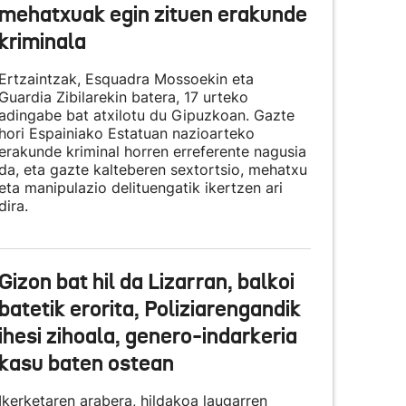
mehatxuak egin zituen erakunde
kriminala
Ertzaintzak, Esquadra Mossoekin eta
Guardia Zibilarekin batera, 17 urteko
adingabe bat atxilotu du Gipuzkoan. Gazte
hori Espainiako Estatuan nazioarteko
erakunde kriminal horren erreferente nagusia
da, eta gazte kalteberen sextortsio, mehatxu
eta manipulazio delituengatik ikertzen ari
dira.
Gizon bat hil da Lizarran, balkoi
batetik erorita, Poliziarengandik
ihesi zihoala, genero-indarkeria
kasu baten ostean
Ikerketaren arabera, hildakoa laugarren