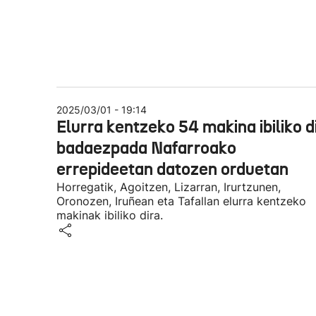
2025/03/01 - 19:14
Elurra kentzeko 54 makina ibiliko d
badaezpada Nafarroako
errepideetan datozen orduetan
Horregatik, Agoitzen, Lizarran, Irurtzunen,
Oronozen, Iruñean eta Tafallan elurra kentzeko
makinak ibiliko dira.