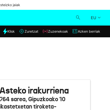
steizko jaiak
EU
dia
Klisk
Zuretzat
Zuzenekoak
Azken berriak
Klisk
Zuzenekoak
Zuretzat
Azken berriak
Asteko irakurriena
764 sarea, Gipuzkoako 10
ikastetxetan tiroketa-