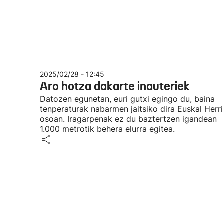
2025/02/28 - 12:45
Aro hotza dakarte inauteriek
Datozen egunetan, euri gutxi egingo du, baina
tenperaturak nabarmen jaitsiko dira Euskal Herri
osoan. Iragarpenak ez du baztertzen igandean
1.000 metrotik behera elurra egitea.