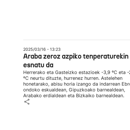
2025/03/16 - 13:23
Araba zeroz azpiko tenperaturekin
esnatu da
Herrerako eta Gasteizko estazioek -3,9 ºC eta -
ºC neurtu dituzte, hurrenez hurren. Astelehen
honetarako, abisu horia izango da indarrean Ebr
ondoko eskualdean, Gipuzkoako barnealdean,
Arabako erdialdean eta Bizkaiko barnealdean.