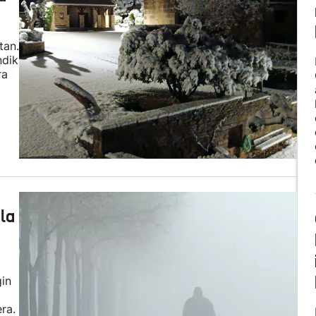
tan.
ndik
ra
ela
gin
ra.