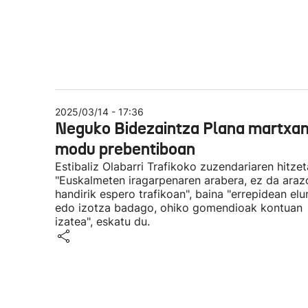
2025/03/14 - 17:36
Neguko Bidezaintza Plana martxan
modu prebentiboan
Estibaliz Olabarri Trafikoko zuzendariaren hitzet
"Euskalmeten iragarpenaren arabera, ez da araz
handirik espero trafikoan", baina "errepidean elu
edo izotza badago, ohiko gomendioak kontuan
izatea", eskatu du.