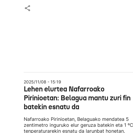
2025/11/08 - 15:19
Lehen elurtea Nafarroako
Pirinioetan: Belagua mantu zuri fin
batekin esnatu da
Nafarroako Pirinioetan, Belaguako mendatea 5
zentimetro inguruko elur geruza batekin eta 1 º
tenperaturarekin esnatu da larunbat honetan.