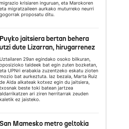
migrazio krisiaren inguruan, eta Marokoren
eta migratzaileen aurkako muturreko neurri
gogorrak proposatu ditu.
Puyko jaitsiera bertan behera
utzi dute Lizarran, hirugarrenez
Uztailaren 29an egindako osoko bilkuran,
oposizioko taldeek bat egin zuten bozketan,
eta UPNri erabakia zuzentzeko eskatu zioten
mozio bat aurkeztuta. Iaz bezala, Marta Ruiz
de Alda alkateak kotxez egin du jaitsiera,
txosnak beste toki batean jartzea
aldarrikatzen ari ziren herritarrak zeuden
kaletik ez jaisteko.
San Mamesko metro geltokia