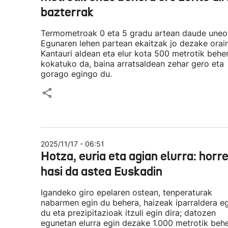
bazterrak
Termometroak 0 eta 5 gradu artean daude uneo
Egunaren lehen partean ekaitzak jo dezake orai
Kantauri aldean eta elur kota 500 metrotik behe
kokatuko da, baina arratsaldean zehar gero eta
gorago egingo du.
2025/11/17 - 06:51
Hotza, euria eta agian elurra: horr
hasi da astea Euskadin
Igandeko giro epelaren ostean, tenperaturak
nabarmen egin du behera, haizeak iparraldera e
du eta prezipitazioak itzuli egin dira; datozen
egunetan elurra egin dezake 1.000 metrotik behe