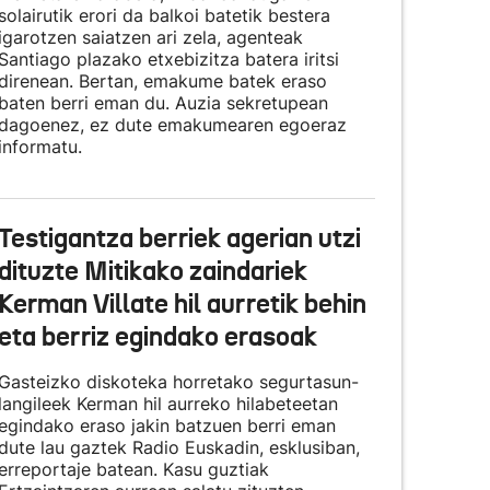
solairutik erori da balkoi batetik bestera
igarotzen saiatzen ari zela, agenteak
Santiago plazako etxebizitza batera iritsi
direnean. Bertan, emakume batek eraso
baten berri eman du. Auzia sekretupean
dagoenez, ez dute emakumearen egoeraz
informatu.
Testigantza berriek agerian utzi
dituzte Mitikako zaindariek
Kerman Villate hil aurretik behin
eta berriz egindako erasoak
Gasteizko diskoteka horretako segurtasun-
langileek Kerman hil aurreko hilabeteetan
egindako eraso jakin batzuen berri eman
dute lau gaztek Radio Euskadin, esklusiban,
erreportaje batean. Kasu guztiak