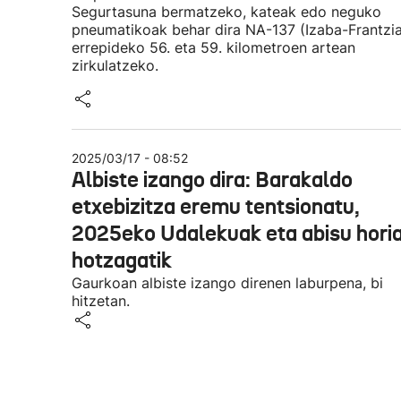
Segurtasuna bermatzeko, kateak edo neguko
pneumatikoak behar dira NA-137 (Izaba-Frantzia
errepideko 56. eta 59. kilometroen artean
zirkulatzeko.
2025/03/17 - 08:52
Albiste izango dira: Barakaldo
etxebizitza eremu tentsionatu,
2025eko Udalekuak eta abisu hori
hotzagatik
Gaurkoan albiste izango direnen laburpena, bi
hitzetan.