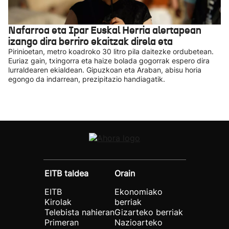
Nafarroa eta Ipar Euskal Herria alertapean
izango dira berriro ekaitzak direla eta
Pirinioetan, metro koadroko 30 litro pila daitezke ordubetean.
Euriaz gain, txingorra eta haize bolada gogorrak espero dira
lurraldearen ekialdean. Gipuzkoan eta Araban, abisu horia
egongo da indarrean, prezipitazio handiagatik.
EITB taldea
Orain
EITB
Ekonomiako
Kirolak
berriak
Telebista nahieran
Gizarteko berriak
Primeran
Nazioarteko