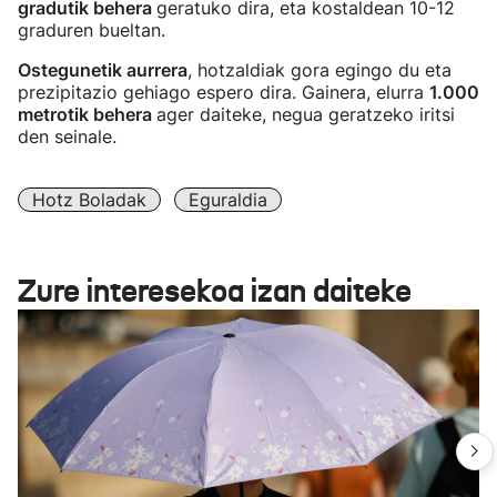
gradutik behera
geratuko dira, eta kostaldean 10-12
graduren bueltan.
Ostegunetik aurrera
, hotzaldiak gora egingo du eta
prezipitazio gehiago espero dira. Gainera, elurra
1.000
metrotik behera
ager daiteke, negua geratzeko iritsi
den seinale.
Hotz Boladak
Eguraldia
Zure interesekoa izan daiteke