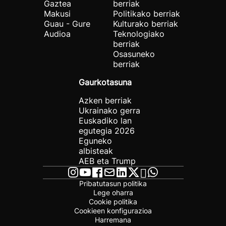
Gaztea
berriak
Makusi
Politikako berriak
Guau - Gure
Kulturako berriak
Audioa
Teknologiako
berriak
Osasuneko
berriak
Gaurkotasuna
Azken berriak
Ukrainako gerra
Euskadiko lan
egutegia 2026
Eguneko
albisteak
AEB eta Trump
Pribatutasun politika
Lege oharra
Cookie politika
Cookieen konfigurazioa
Harremana