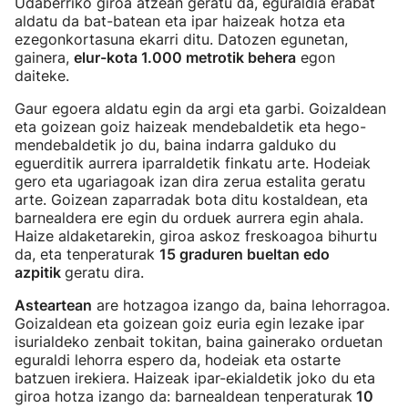
Udaberriko giroa atzean geratu da, eguraldia erabat
aldatu da bat-batean eta ipar haizeak hotza eta
ezegonkortasuna ekarri ditu. Datozen egunetan,
gainera,
elur-kota 1.000 metrotik behera
egon
daiteke.
Gaur egoera aldatu egin da argi eta garbi. Goizaldean
eta goizean goiz haizeak mendebaldetik eta hego-
mendebaldetik jo du, baina indarra galduko du
eguerditik aurrera iparraldetik finkatu arte. Hodeiak
gero eta ugariagoak izan dira zerua estalita geratu
arte. Goizean zaparradak bota ditu kostaldean, eta
barnealdera ere egin du orduek aurrera egin ahala.
Haize aldaketarekin, giroa askoz freskoagoa bihurtu
da, eta tenperaturak
15 graduren bueltan edo
azpitik
geratu dira.
Asteartean
are hotzagoa izango da, baina lehorragoa.
Goizaldean eta goizean goiz euria egin lezake ipar
isurialdeko zenbait tokitan, baina gainerako orduetan
eguraldi lehorra espero da, hodeiak eta ostarte
batzuen irekiera. Haizeak ipar-ekialdetik joko du eta
giroa hotza izango da: barnealdean tenperaturak
10