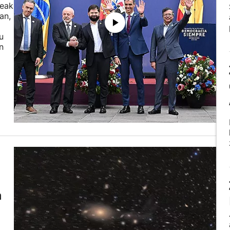
teak
an,
u
n
n