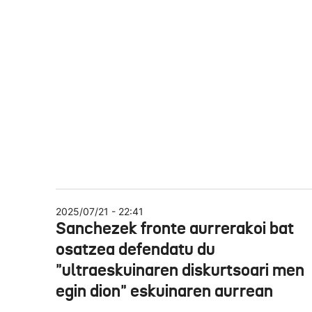
2025/07/21 - 22:41
Sanchezek fronte aurrerakoi bat
osatzea defendatu du
"ultraeskuinaren diskurtsoari men
egin dion" eskuinaren aurrean