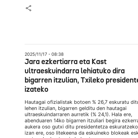
2025/11/17 - 08:38
Jara ezkertiarra eta Kast
ultraeskuindarra lehiatuko dira
bigarren itzulian, Txileko president
izateko
Hautagai ofizialistak botoen % 26,7 eskuratu dit
lehen itzulian, bigarren gelditu den hautagai
ultraeskuindarraren aurretik (% 24,1). Hala ere,
abenduaren 14ko bigarren itzuliari begira ezkerr
aukera oso gutxi ditu presidentetza eskuratzeko
izan ere, oso litekeena da eskuineko blokeak es