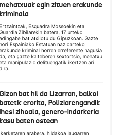
mehatxuak egin zituen erakunde
kriminala
Ertzaintzak, Esquadra Mossoekin eta
Guardia Zibilarekin batera, 17 urteko
adingabe bat atxilotu du Gipuzkoan. Gazte
hori Espainiako Estatuan nazioarteko
erakunde kriminal horren erreferente nagusia
da, eta gazte kalteberen sextortsio, mehatxu
eta manipulazio delituengatik ikertzen ari
dira.
Gizon bat hil da Lizarran, balkoi
batetik erorita, Poliziarengandik
ihesi zihoala, genero-indarkeria
kasu baten ostean
Ikerketaren arabera, hildakoa laugarren