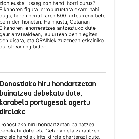
zion euskal itsasgizon handi horri buruz?
Elkanoren figura lerroburuetara ekarri nahi
dugu, haren heriotzaren 500. urteurrena bete
berri den honetan. Hain justu, Getarian
Elkanoren lehorreratzea antzeztuko dute
gaur arratsaldean, lau urtean behin egiten
den gisara, eta
ORAINek zuzenean eskainiko
du
, streaming bidez.
Donostiako hiru hondartzetan
bainatzea debekatu dute,
karabela portugesak agertu
direlako
Donostiako hiru hondartzetan bainatzea
debekatu dute, eta Getarian eta Zarautzen
ere ale handiak iritsi direla ohartarazi dute.