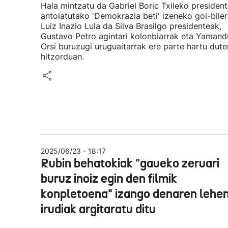
Hala mintzatu da Gabriel Boric Txileko presiden
antolatutako 'Demokrazia beti' izeneko goi-biler
Luiz Inazio Lula da Silva Brasilgo presidenteak,
Gustavo Petro agintari kolonbiarrak eta Yamand
Orsi buruzugi uruguaitarrak ere parte hartu dute
hitzorduan.
2025/06/23 - 18:17
Rubin behatokiak "gaueko zeruari
buruz inoiz egin den filmik
konpletoena" izango denaren lehe
irudiak argitaratu ditu