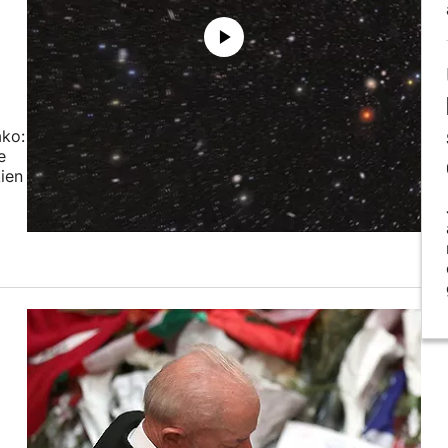
ako:
e
ien