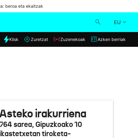
ia: beroa eta ekaitzak
EU
dia
Klisk
Zuretzat
Zuzenekoak
Azken berriak
Klisk
Zuzenekoak
Zuretzat
Azken berriak
Asteko irakurriena
764 sarea, Gipuzkoako 10
ikastetxetan tiroketa-