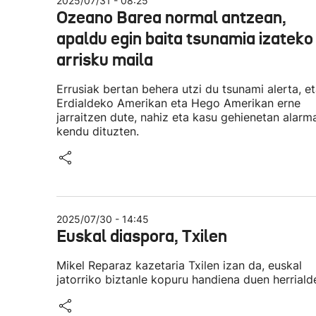
2025/07/31 - 08:25
Ozeano Barea normal antzean,
apaldu egin baita tsunamia izateko
arrisku maila
Errusiak bertan behera utzi du tsunami alerta, e
Erdialdeko Amerikan eta Hego Amerikan erne
jarraitzen dute, nahiz eta kasu gehienetan alarm
kendu dituzten.
2025/07/30 - 14:45
Euskal diaspora, Txilen
Mikel Reparaz kazetaria Txilen izan da, euskal
jatorriko biztanle kopuru handiena duen herriald