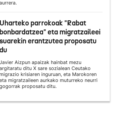
aurrera.
Uharteko parrokoak "Rabat
bonbardatzea" eta migratzaileei
suarekin erantzutea proposatu
du
Javier Aizpun apaizak hainbat mezu
argitaratu ditu X sare sozialean Ceutako
migrazio krisiaren inguruan, eta Marokoren
eta migratzaileen aurkako muturreko neurri
gogorrak proposatu ditu.