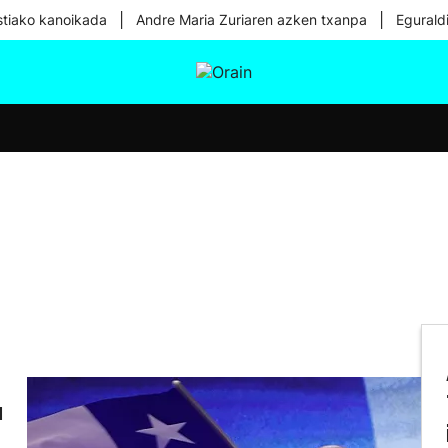
|
|
tiako kanoikada
Andre Maria Zuriaren azken txanpa
Egurald
tura
Ikusmiran
Egural
Osasuna
Teknologia
a