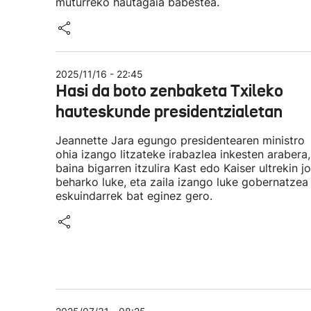
muturreko hautagaia babestea.
2025/11/16 - 22:45
Hasi da boto zenbaketa Txileko
hauteskunde presidentzialetan
Jeannette Jara egungo presidentearen ministro
ohia izango litzateke irabazlea inkesten arabera,
baina bigarren itzulira Kast edo Kaiser ultrekin j
beharko luke, eta zaila izango luke gobernatzea
eskuindarrek bat eginez gero.