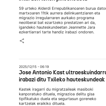
59 urteko Alderdi Errepublikanoaren burua dato
martxoaren 11tik aurrera delinkuentziaren eta
migrazio irregularraren aurkako programa
neoliberal bat ezartzeko prestatzen ari da,
igandeko hauteskundeetan Jeannette Jara
ezkertiarrari tarte handiz irabazi ondoren.
2025/12/15 - 06:19
Jose Antonio Kast ultraeskuindarr
irabazi ditu Txileko hauteskundeak
Kastek iragarri du migratzaileak masiboki
kanporatuko dituela, migrazioa delitu gisa
tipifikatuko duela eta segurtasun goreneko
kartzelak eraikiko dituela.