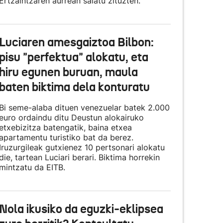
Ertzaintzaren aurrean salatu zituzten.
Luciaren amesgaiztoa Bilbon:
pisu "perfektua" alokatu, eta
hiru egunen buruan, maula
baten biktima dela konturatu
Bi seme-alaba dituen venezuelar batek 2.000
euro ordaindu ditu Deustun alokairuko
etxebizitza batengatik, baina etxea
apartamentu turistiko bat da berez.
Iruzurgileak gutxienez 10 pertsonari alokatu
die, tartean Luciari berari. Biktima horrekin
mintzatu da EITB.
Nola ikusiko da eguzki-eklipsea