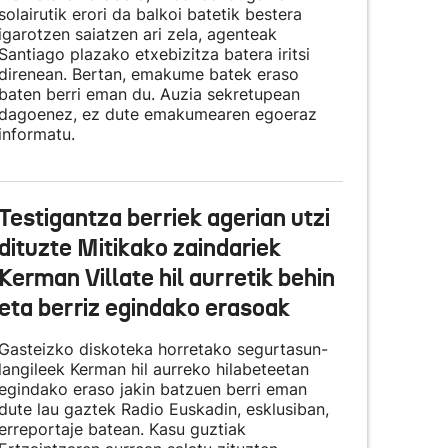
solairutik erori da balkoi batetik bestera
igarotzen saiatzen ari zela, agenteak
Santiago plazako etxebizitza batera iritsi
direnean. Bertan, emakume batek eraso
baten berri eman du. Auzia sekretupean
dagoenez, ez dute emakumearen egoeraz
informatu.
Testigantza berriek agerian utzi
dituzte Mitikako zaindariek
Kerman Villate hil aurretik behin
eta berriz egindako erasoak
Gasteizko diskoteka horretako segurtasun-
langileek Kerman hil aurreko hilabeteetan
egindako eraso jakin batzuen berri eman
dute lau gaztek Radio Euskadin, esklusiban,
erreportaje batean. Kasu guztiak