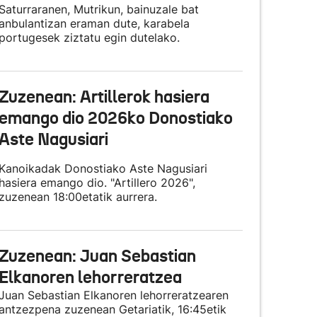
Saturraranen, Mutrikun, bainuzale bat
anbulantizan eraman dute, karabela
portugesek ziztatu egin dutelako.
Zuzenean: Artillerok hasiera
emango dio 2026ko Donostiako
Aste Nagusiari
Kanoikadak Donostiako Aste Nagusiari
hasiera emango dio. "Artillero 2026",
zuzenean 18:00etatik aurrera.
Zuzenean: Juan Sebastian
Elkanoren lehorreratzea
Juan Sebastian Elkanoren lehorreratzearen
antzezpena zuzenean Getariatik, 16:45etik