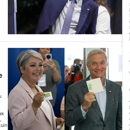
e
u
ak
,
kuin