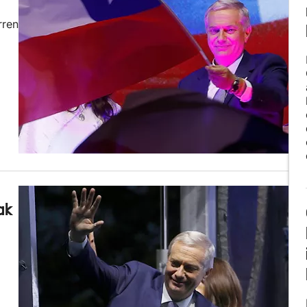
rren
ak