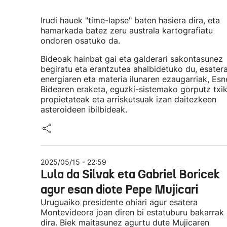
Irudi hauek "time-lapse" baten hasiera dira, eta
hamarkada batez zeru australa kartografiatu
ondoren osatuko da.
Bideoak hainbat gai eta galderari sakontasunez
begiratu eta erantzutea ahalbidetuko du, esater
energiaren eta materia ilunaren ezaugarriak, Esn
Bidearen eraketa, eguzki-sistemako gorputz txik
propietateak eta arriskutsuak izan daitezkeen
asteroideen ibilbideak.
2025/05/15 - 22:59
Lula da Silvak eta Gabriel Boricek
agur esan diote Pepe Mujicari
Uruguaiko presidente ohiari agur esatera
Montevideora joan diren bi estatuburu bakarrak
dira. Biek maitasunez agurtu dute Mujicaren