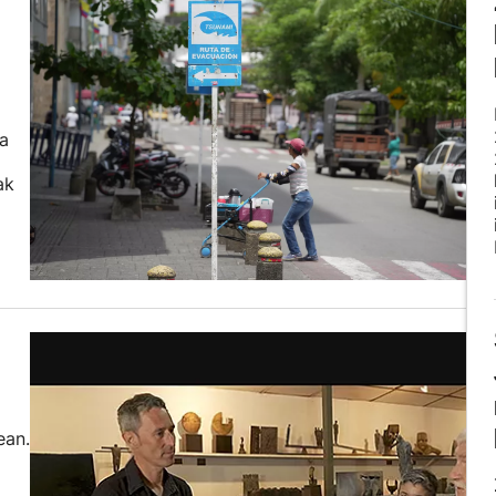
ta
ak
ean.