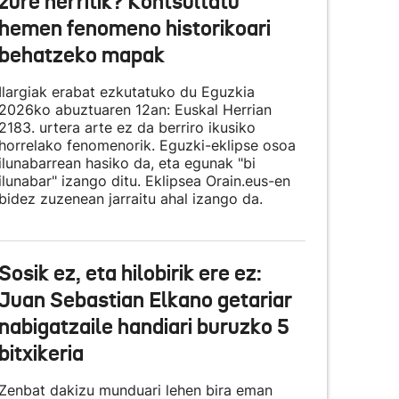
zure herritik? Kontsultatu
hemen fenomeno historikoari
behatzeko mapak
Ilargiak erabat ezkutatuko du Eguzkia
2026ko abuztuaren 12an: Euskal Herrian
2183. urtera arte ez da berriro ikusiko
horrelako fenomenorik. Eguzki-eklipse osoa
ilunabarrean hasiko da, eta egunak "bi
ilunabar" izango ditu. Eklipsea Orain.eus-en
bidez zuzenean jarraitu ahal izango da.
Sosik ez, eta hilobirik ere ez:
Juan Sebastian Elkano getariar
nabigatzaile handiari buruzko 5
bitxikeria
Zenbat dakizu munduari lehen bira eman