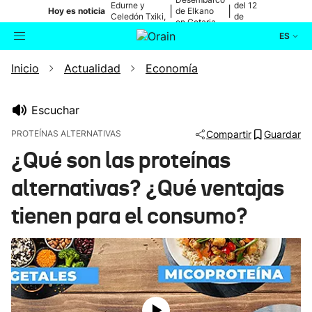
Edurne y
del 12
|
|
Hoy es noticia
de Elkano
Celedón Txiki,
de
en Getaria
en directo
agosto
ES
Inicio
Actualidad
Economía
Actualidad
Buscador
Política
Escuchar
PROTEÍNAS ALTERNATIVAS
Compartir
Guardar
Cultura
¿Qué son las proteínas
alternativas? ¿Qué ventajas
Ikusmiran
tienen para el consumo?
Eguraldia