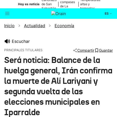
compases
|
|
Hoy es noticia
de San
altas y
de La
Sebastián
tormentas
Blanca
ES
Inicio
Actualidad
Economía
Actualidad
Buscador
Política
Escuchar
PRINCIPALES TITULARES
Compartir
Guardar
Cultura
Será noticia: Balance de la
huelga general, Irán confirma
Ikusmiran
la muerte de Alí Lariyani y
Eguraldia
segunda vuelta de las
elecciones municipales en
Iparralde