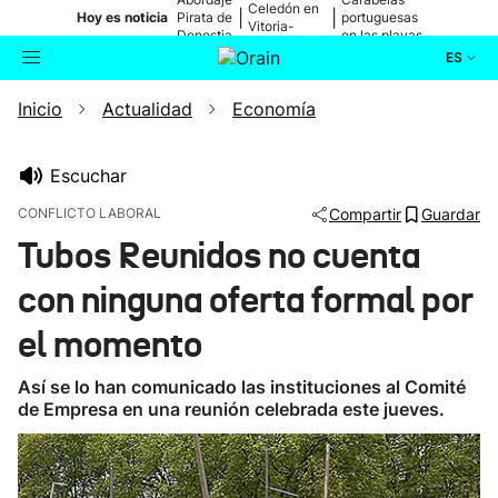
Celedón en
|
|
Hoy es noticia
Pirata de
portuguesas
Vitoria-
Donostia
en las playas
Gasteiz
ES
Inicio
Actualidad
Economía
Actualidad
Buscador
Política
Escuchar
CONFLICTO LABORAL
Compartir
Guardar
Cultura
Tubos Reunidos no cuenta
con ninguna oferta formal por
Ikusmiran
el momento
Eguraldia
Así se lo han comunicado las instituciones al Comité
de Empresa en una reunión celebrada este jueves.