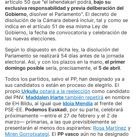
artículo 50 que "el lehendakari podrá,
bajo su
exclusiva responsabilidad y previa deliberación del
Gobierno
, disolver el Parlamento". El decreto de
disolución de la Cámara deberá incluir, tal y como se
indica en el artículo 51 de esa misma Ley de
Gobierno, la fecha de convocatoria y celebración de
las nuevas elecciones.
Según lo dispuesto en dicha ley, la disolución del
Parlamento se realizará 54 días antes de la jornada
electoral. Así, y con los plazos en la mano,
el primer
domingo posible
sería, precisamente, el
5 de abril
.
Todos los partidos, salvo el PP, han designado ya a
sus candidatos o están en proceso de elegirlo. El
propio
Urkullu
optará a la reelección
como candidato
del PNV.
Maddalen Iriarte
también repetirá
en nombre
de EH Bildu, al igual que
Idoia Mendia
al frente del
PSE-EE.
Podemos Euskad
i, por su parte, celebrará
próximamente —entre el 27 de febrero y el 2 de
marzo— primarias, a las que previsiblemente se
presentarán al menos dos aspirantes:
Rosa Martínez
y
Miren Gorrotxategi
. El
PP vasco
aún no ha designado