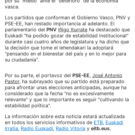
por su "miedo" ante el "deterioro" de la economía
vasca.
Los partidos que conforman el Gobierno Vasco, PNV y
PSE-EE, han restado importancia al adelanto. El
parlamentario del
PNV
Iñigo Iturrate
ha destacado que
Euskadi "ha podido gozar de estabilidad institucional"
durante casi cuatro años de legislatura y ha dicho que
la decisión que tome el lehendakari la adoptará
"pensando en el bienestar del país y en lo mejor para
su ciudadanía".
Por su parte, el portavoz del
PSE-EE
,
José Antonio
Pastor
, ha subrayado que su partido está preparado
para afrontar unas elecciones anticipadas, aunque ha
considerado que la fecha "no es excesivamente
relevante" y que lo importante es seguir "cultivando la
estabilidad política".
La información sobre esta noticia estará actualizada
en todos los servicios informativos de
ETB
,
Euskadi
Irratia
,
Radio Euskadi
,
Radio Vitoria
y
eitb.eus
.