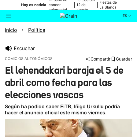
Fiestas de
|
|
Hoy es noticia
cáncer
12 de
La Blanca
colorrectal
agosto
ES
Inicio
Política
Actualidad
Buscador
Política
Escuchar
COMICIOS AUTONÓMICOS
Compartir
Guardar
Cultura
El lehendakari baraja el 5 de
abril como fecha para las
Ikusmiran
elecciones vascas
Eguraldia
Según ha podido saber EiTB, Iñigo Urkullu podría
hacer el anuncio oficial este mismo viernes.