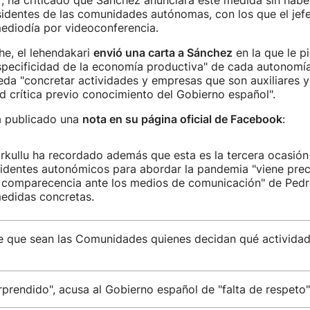
", ha criticado que Sánchez anunciara este medida sin hab
sidentes de las comunidades autónomas, con los que el jefe
ediodía por videoconferencia.
he, el lehendakari
envió una carta a Sánchez
en la que le p
specificidad de la economía productiva" de cada autonomí
da "concretar actividades y empresas que son auxiliares y
ad crítica previo conocimiento del Gobierno español".
 publicado una
nota en su página oficial de Facebook
:
Urkullu ha recordado además que esta es la tercera ocasión
identes autonómicos para abordar la pandemia "viene prec
a comparecencia ante los medios de comunicación" de Ped
medidas concretas.
de que sean las Comunidades quienes decidan qué activida
rprendido", acusa al Gobierno español de "falta de respeto"