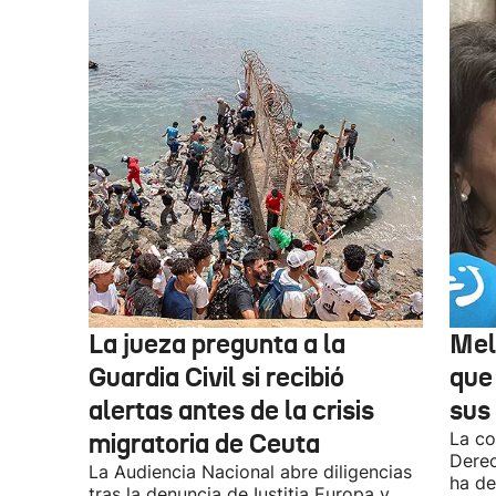
La jueza pregunta a la
Mel
Guardia Civil si recibió
que
alertas antes de la crisis
sus 
migratoria de Ceuta
La co
Derec
La Audiencia Nacional abre diligencias
ha de
tras la denuncia de Iustitia Europa y