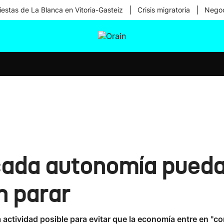
|
|
iestas de La Blanca en Vitoria-Gasteiz
Crisis migratoria
Negoc
tura
Ikusmiran
Egural
Salud
Tecnología
cada autonomía pueda
n parar
 actividad posible para evitar que la economía entre en "c