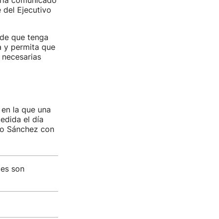
erla comunicado
 del Ejecutivo
ide que tenga
a y permita que
 necesarias
 en la que una
edida el día
ro Sánchez con
des son