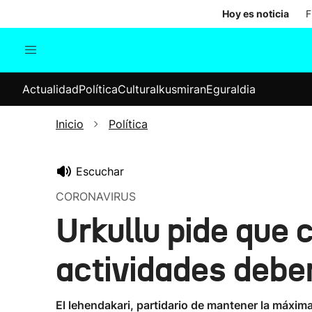
Hoy es noticia
F
Actualidad
Política
Cul
Actualidad
Política
Cultura
Ikusmiran
Eguraldia
Sociedad
Elecciones
Economía
Inicio
Política
Internacional
Escuchar
CORONAVIRUS
Urkullu pide que 
actividades debe
El lehendakari, partidario de mantener la máxima