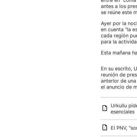
entre en "coma
antes a los pre
se reúne este m
Ayer por la noc
en cuenta "la e
cada región pue
para la activid
Esta mañana ha
En su escrito, 
reunión de pres
anterior de un
el anuncio de 
Urkullu pi
esenciales
El PNV, "so