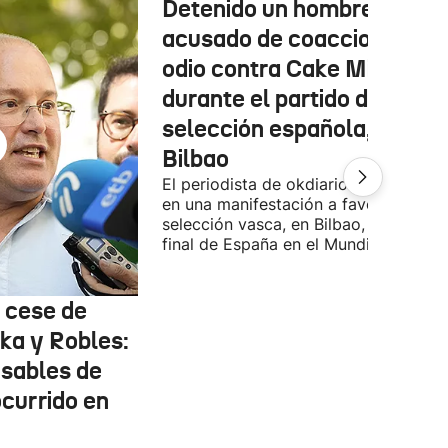
Detenido un hombre
acusado de coacciones y
odio contra Cake Minuesa
durante el partido de la
selección española, en
Bilbao
El periodista de okdiario se encontra
en una manifestación a favor de la
selección vasca, en Bilbao, durante la
final de España en el Mundial.
l cese de
ka y Robles:
nsables de
ocurrido en