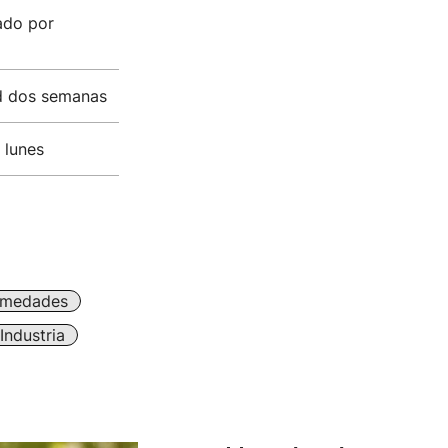
ado por
ad dos semanas
 lunes
rmedades
Industria