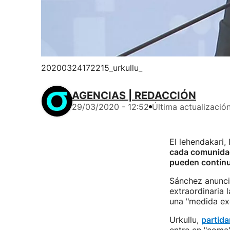
20200324172215_urkullu_
AGENCIAS | REDACCIÓN
29/03/2020 - 12:52
Última actualizació
El lehendakari,
cada comunidad
pueden continu
Sánchez anunci
extraordinaria 
una "medida ex
Urkullu,
partida