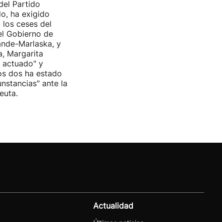
del Partido
do, ha exigido
 los ceses del
del Gobierno de
nde-Marlaska, y
a, Margarita
r actuado" y
os dos ha estado
cunstancias" ante la
euta.
Actualidad