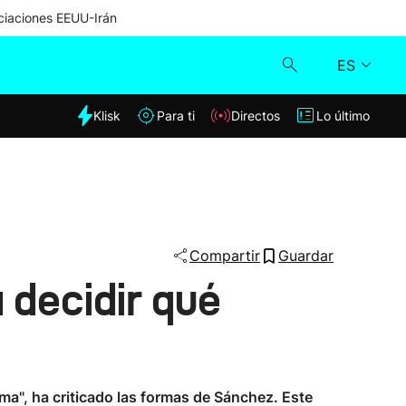
iaciones EEUU-Irán
ES
dia
Klisk
Para ti
Directos
Lo último
Klisk
Directos
Para ti
Compartir
Guardar
 decidir qué
Lo último
oma", ha criticado las formas de Sánchez. Este