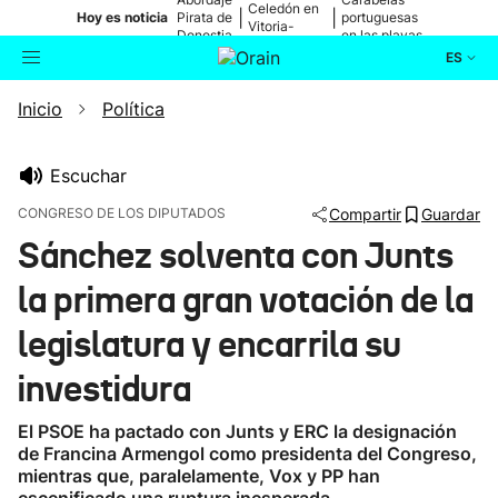
Celedón en
|
|
Hoy es noticia
Pirata de
portuguesas
Vitoria-
Donostia
en las playas
Gasteiz
ES
Inicio
Política
Actualidad
Buscador
Política
Escuchar
CONGRESO DE LOS DIPUTADOS
Compartir
Guardar
Cultura
Sánchez solventa con Junts
la primera gran votación de la
Ikusmiran
legislatura y encarrila su
Eguraldia
investidura
El PSOE ha pactado con Junts y ERC la designación
de Francina Armengol como presidenta del Congreso,
mientras que, paralelamente, Vox y PP han