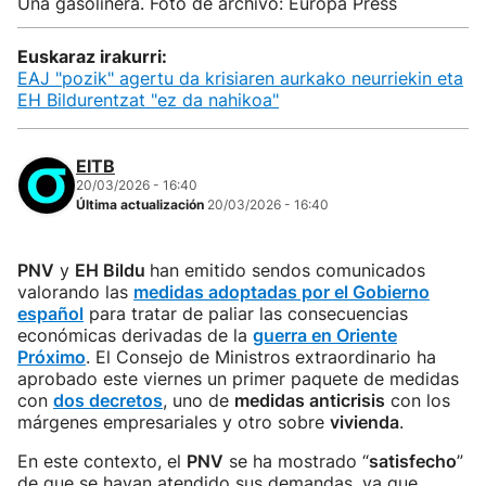
Una gasolinera. Foto de archivo: Europa Press
Euskaraz irakurri:
EAJ "pozik" agertu da krisiaren aurkako neurriekin eta
EH Bildurentzat "ez da nahikoa"
EITB
20/03/2026 - 16:40
Última actualización
20/03/2026 - 16:40
PNV
y
EH Bildu
han emitido sendos comunicados
valorando las
medidas adoptadas por el Gobierno
español
para tratar de paliar las consecuencias
económicas derivadas de la
guerra en Oriente
Próximo
. El Consejo de Ministros extraordinario ha
aprobado este viernes un primer paquete de medidas
con
dos decretos
, uno de
medidas anticrisis
con los
márgenes empresariales y otro sobre
vivienda
.
En este contexto, el
PNV
se ha mostrado “
satisfecho
”
de que se hayan atendido sus demandas, ya que