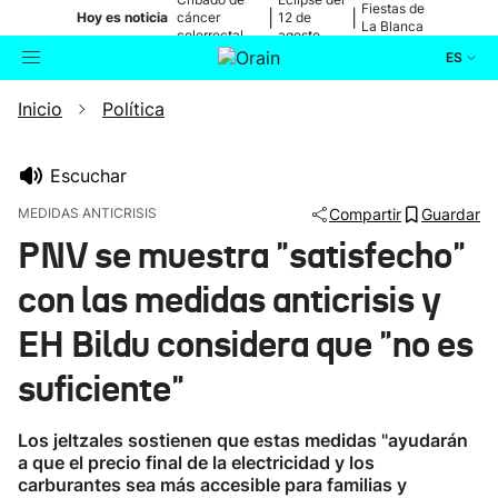
Fiestas de
|
|
Hoy es noticia
cáncer
12 de
La Blanca
colorrectal
agosto
ES
Inicio
Política
Actualidad
Buscador
Política
Escuchar
MEDIDAS ANTICRISIS
Compartir
Guardar
Cultura
PNV se muestra "satisfecho"
con las medidas anticrisis y
Ikusmiran
EH Bildu considera que "no es
Eguraldia
suficiente"
Los jeltzales sostienen que estas medidas "ayudarán
a que el precio final de la electricidad y los
carburantes sea más accesible para familias y