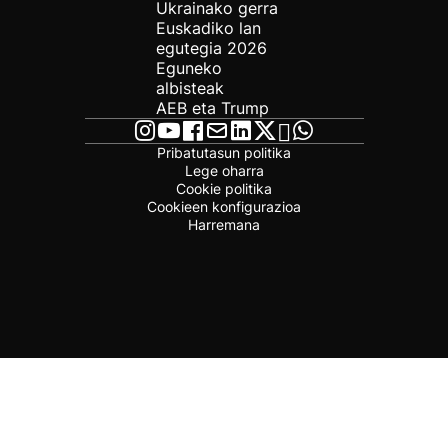
Ukrainako gerra
Euskadiko lan
egutegia 2026
Eguneko
albisteak
AEB eta Trump
Pribatutasun politika
Lege oharra
Cookie politika
Cookieen konfigurazioa
Harremana