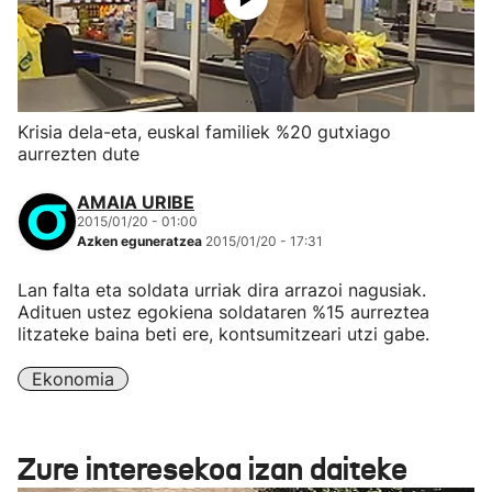
Krisia dela-eta, euskal familiek %20 gutxiago
aurrezten dute
AMAIA URIBE
2015/01/20 - 01:00
Azken eguneratzea
2015/01/20 - 17:31
Lan falta eta soldata urriak dira arrazoi nagusiak.
Adituen ustez egokiena soldataren %15 aurreztea
litzateke baina beti ere, kontsumitzeari utzi gabe.
Ekonomia
Zure interesekoa izan daiteke