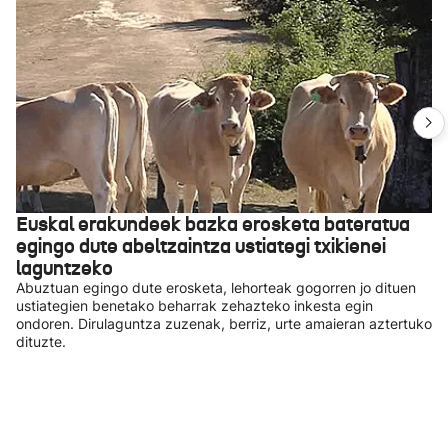
Euskal erakundeek bazka erosketa bateratua
egingo dute abeltzaintza ustiategi txikienei
laguntzeko
Abuztuan egingo dute erosketa, lehorteak gogorren jo dituen
ustiategien benetako beharrak zehazteko inkesta egin
ondoren. Dirulaguntza zuzenak, berriz, urte amaieran aztertuko
dituzte.