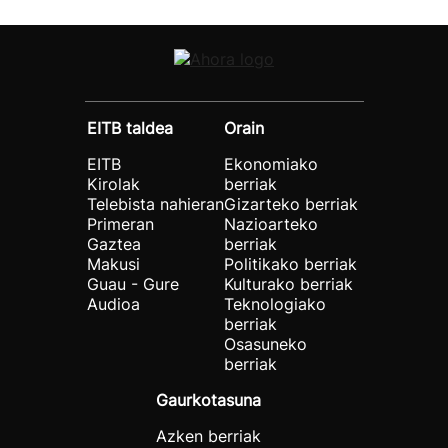
EITB taldea
Orain
EITB
Ekonomiako
Kirolak
berriak
Telebista nahieran
Gizarteko berriak
Primeran
Nazioarteko
Gaztea
berriak
Makusi
Politikako berriak
Guau - Gure
Kulturako berriak
Audioa
Teknologiako
berriak
Osasuneko
berriak
Gaurkotasuna
Azken berriak