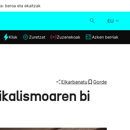
ia: beroa eta ekaitzak
EU
dia
Klisk
Zuretzat
Zuzenekoak
Azken berriak
Klisk
Zuzenekoak
Zuretzat
Elkarbanatu
Gorde
ikalismoaren bi
Azken berriak