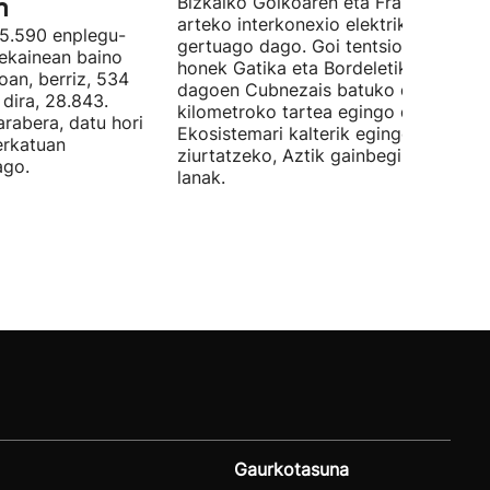
n
Bizkaiko Golkoaren eta Frantziaren
arteko interkonexio elektrikoa
05.590 enplegu-
gertuago dago. Goi tentsioko linea
 ekainean baino
honek Gatika eta Bordeletik gertu
oan, berriz, 534
dagoen Cubnezais batuko ditu eta 2
dira, 28.843.
kilometroko tartea egingo du ur azpi
arabera, datu hori
Ekosistemari kalterik egingo ez zaiol
erkatuan
ziurtatzeko, Aztik gainbegiratuko dit
ago.
lanak.
Gaurkotasuna