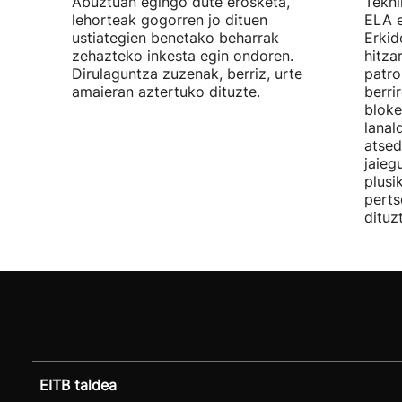
Abuztuan egingo dute erosketa,
Tekni
lehorteak gogorren jo dituen
ELA 
ustiategien benetako beharrak
Erkid
zehazteko inkesta egin ondoren.
hitza
Dirulaguntza zuzenak, berriz, urte
patro
amaieran aztertuko dituzte.
berri
bloke
lanal
atsed
jaieg
plusi
perts
dituz
EITB taldea