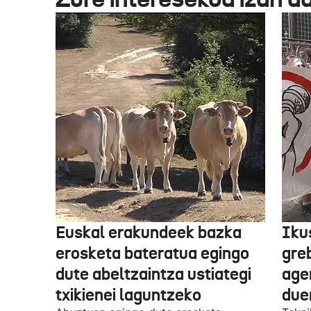
Euskal erakundeek bazka
Iku
erosketa bateratua egingo
gre
dute abeltzaintza ustiategi
ager
txikienei laguntzeko
due