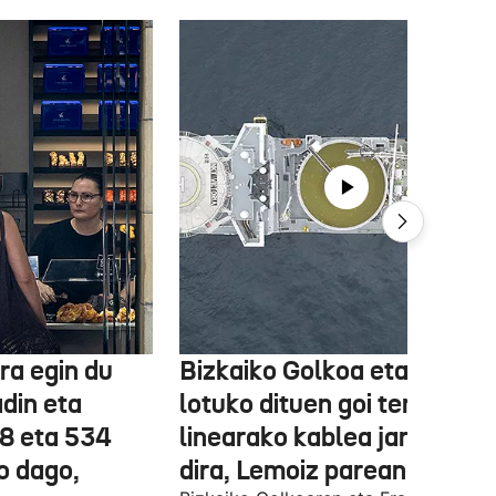
ra egin du
Bizkaiko Golkoa eta Frantz
din eta
lotuko dituen goi tentsioko
78 eta 534
linearako kablea jartzen ha
o dago,
dira, Lemoiz parean