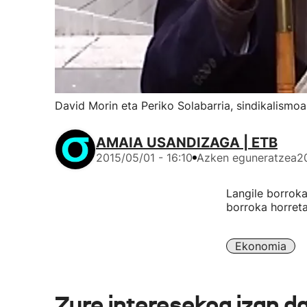
David Morin eta Periko Solabarria, sindikalismoar
AMAIA USANDIZAGA | ETB
2015/05/01 - 16:10
Azken eguneratzea
2
Langile borroka
borroka horretan
Ekonomia
Zure interesekoa izan d