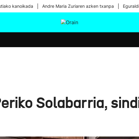
|
|
tiako kanoikada
Andre Maria Zuriaren azken txanpa
Egurald
tura
Ikusmiran
Egural
Osasuna
Teknologia
eriko Solabarria, sind