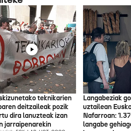
skizunetako teknikarien
Langabeziak go
baren deitzaileak pozik
uztailean Euska
tu dira lanuzteak izan
Nafarroan: 1.3
n jarraipenarekin
langabe gehiag