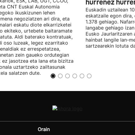
kariok, ESK, LAB, UGT, CCOO,
hurrenez hurre
eta CNT Euskal Autonomia
Euskadin uztailean 1
egoko ikuskizunen lehen
eskatzaile egon dira,
rmena negoziatzen ari dira, eta
1.378 gehiago. Nafarr
nalari eskatu diote elkarrizketei
langabe gehiago izan 
ro ekiteko, urtebete baitaramate
Eusko Jaurlaritzaren 
atuta. Aldi baterako kontratuak,
hainbat langile lan-m
di oso luzeak, legez ezarritako
sartzearekin lotuta d
enaldiak ez errespetatzea,
unetan zein gaueko ordutegian
k ez jasotzea eta lana eta bizitza
onala uztartzeko zailtasunak
tela salatzen dute.
Orain