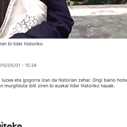
en bi lider historiko
015/05/01 - 15:34
 luzea eta gogorra izan da historian zehar. Ongi baino hobe
 murgilduta ibili ziren bi euskal lider historiko hauek.
aiteke