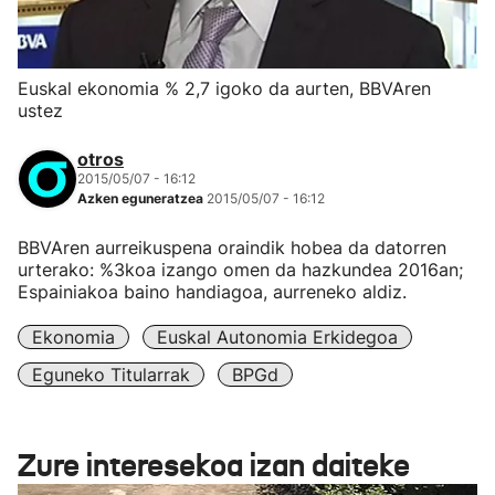
Euskal ekonomia % 2,7 igoko da aurten, BBVAren
ustez
otros
2015/05/07 - 16:12
Azken eguneratzea
2015/05/07 - 16:12
BBVAren aurreikuspena oraindik hobea da datorren
urterako: %3koa izango omen da hazkundea 2016an;
Espainiakoa baino handiagoa, aurreneko aldiz.
Ekonomia
Euskal Autonomia Erkidegoa
Eguneko Titularrak
BPGd
Zure interesekoa izan daiteke