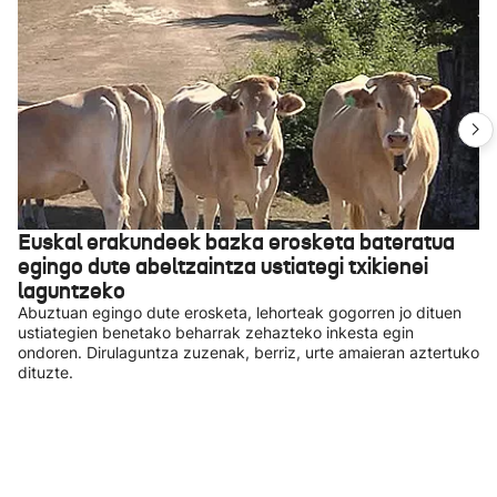
Euskal erakundeek bazka erosketa bateratua
egingo dute abeltzaintza ustiategi txikienei
laguntzeko
Abuztuan egingo dute erosketa, lehorteak gogorren jo dituen
ustiategien benetako beharrak zehazteko inkesta egin
ondoren. Dirulaguntza zuzenak, berriz, urte amaieran aztertuko
dituzte.