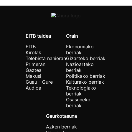
EITB taldea
Orain
EITB
Ekonomiako
Kirolak
berriak
Telebista nahieran
Gizarteko berriak
Primeran
Nazioarteko
Gaztea
berriak
Makusi
Politikako berriak
Guau - Gure
Kulturako berriak
Audioa
Teknologiako
berriak
Osasuneko
berriak
Gaurkotasuna
Azken berriak