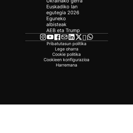
Ukrainako gerra
Euskadiko lan
egutegia 2026
Eguneko
albisteak
AEB eta Trump
Pribatutasun politika
Lege oharra
Cookie politika
Cookieen konfigurazioa
Harremana