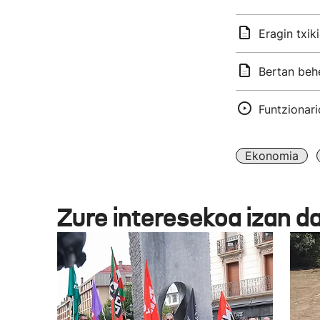
Eragin txik
Bertan behe
Funtzionari
Ekonomia
Zure interesekoa izan d