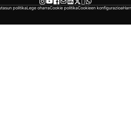
utasun politika
Lege oharra
Cookie politika
Cookieen konfigurazioa
Har