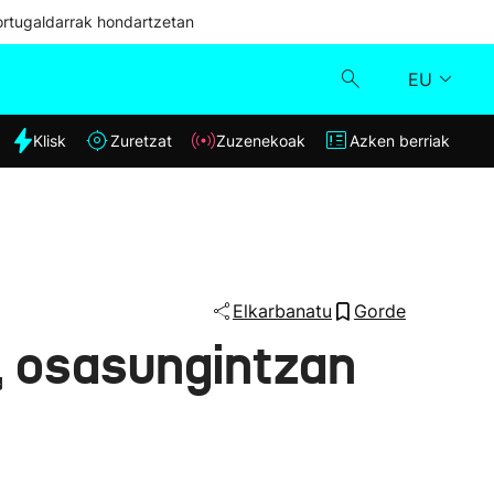
ortugaldarrak hondartzetan
EU
dia
Klisk
Zuretzat
Zuzenekoak
Azken berriak
Klisk
Zuzenekoak
Zuretzat
Elkarbanatu
Gorde
, osasungintzan
Azken berriak