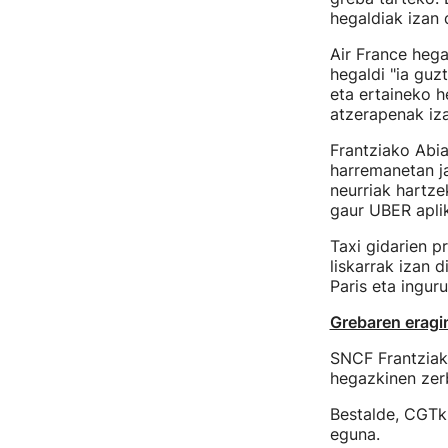
hegaldiak izan d
Air France hega
hegaldi "ia guz
eta ertaineko h
atzerapenak iza
Frantziako Abia
harremanetan ja
neurriak hartze
gaur UBER aplik
Taxi gidarien p
liskarrak izan 
Paris eta inguru
Grebaren eragin
SNCF Frantziako
hegazkinen zer
Bestalde, CGTk
eguna.