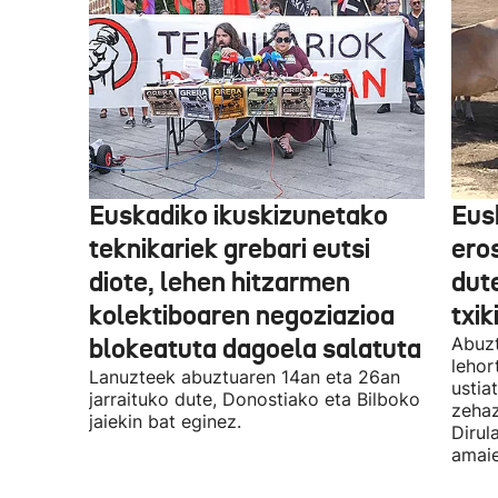
Euskadiko ikuskizunetako
Eus
teknikariek grebari eutsi
ero
diote, lehen hitzarmen
dute
kolektiboaren negoziazioa
txik
blokeatuta dagoela salatuta
Abuzt
lehor
Lanuzteek abuztuaren 14an eta 26an
ustia
jarraituko dute, Donostiako eta Bilboko
zehaz
jaiekin bat eginez.
Dirul
amaie