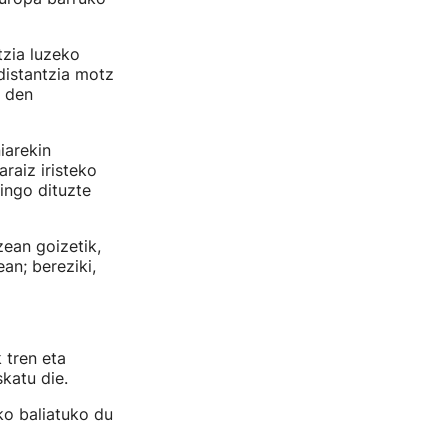
tzia luzeko
distantzia motz
a den
iarekin
raiz iristeko
gingo dituzte
zean goizetik,
an; bereziki,
 tren eta
katu die.
o baliatuko du