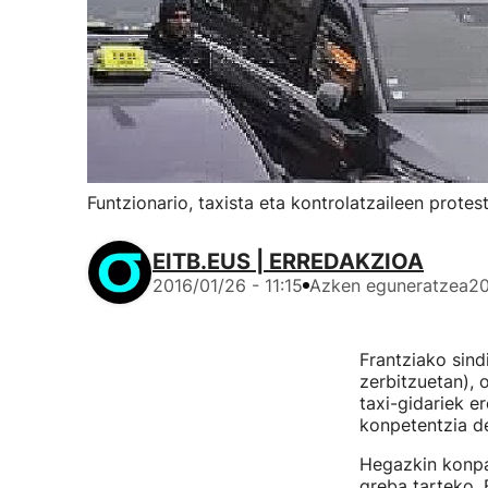
Funtzionario, taxista eta kontrolatzaileen protes
EITB.EUS | ERREDAKZIOA
2016/01/26 - 11:15
Azken eguneratzea
20
Frantziako sind
zerbitzuetan), 
taxi-gidariek e
konpetentzia de
Hegazkin konpai
greba tarteko. 