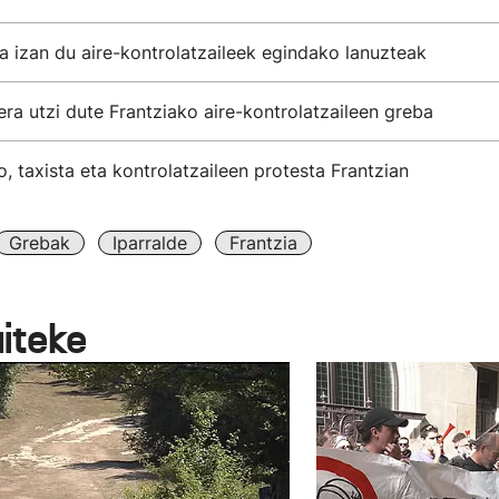
ia izan du aire-kontrolatzaileek egindako lanuzteak
ra utzi dute Frantziako aire-kontrolatzaileen greba
o, taxista eta kontrolatzaileen protesta Frantzian
Grebak
Iparralde
Frantzia
aiteke