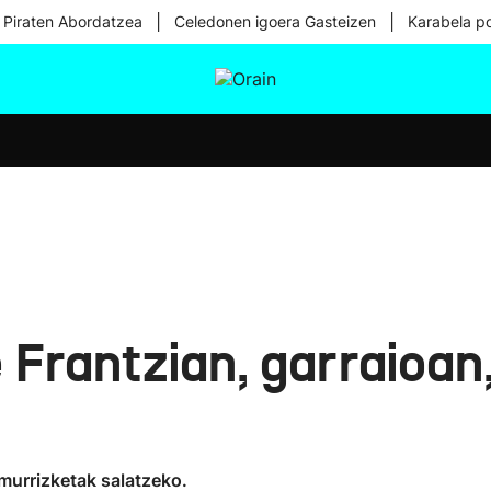
|
|
 Piraten Abordatzea
Celedonen igoera Gasteizen
Karabela p
tura
Ikusmiran
Egural
Osasuna
Teknologia
 Frantzian, garraioan
murrizketak salatzeko.