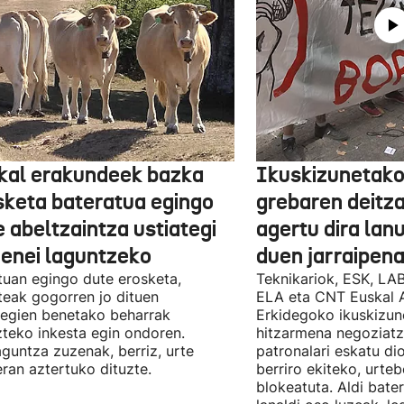
kal erakundeek bazka
Ikuskizunetako
sketa bateratua egingo
grebaren deitza
 abeltzaintza ustiategi
agertu dira lan
ienei laguntzeko
duen jarraipena
uan egingo dute erosketa,
Teknikariok, ESK, LA
teak gogorren jo dituen
ELA eta CNT Euskal 
tegien benetako beharrak
Erkidegoko ikuskizun
teko inkesta egin ondoren.
hitzarmena negoziatze
aguntza zuzenak, berriz, urte
patronalari eskatu dio
ran aztertuko dituzte.
berriro ekiteko, urte
blokeatuta. Aldi bate