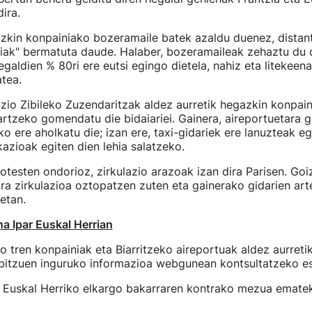
ira.
zkin konpainiako bozeramaile batek azaldu duenez, distan
tiak" bermatuta daude. Halaber, bozeramaileak zehaztu du 
egaldien % 80ri ere eutsi egingo dietela, nahiz eta litekeen
tea.
zio Zibileko Zuzendaritzak aldez aurretik hegazkin konpain
rtzeko gomendatu die bidaiariei. Gainera, aireportuetara ga
ko ere aholkatu die; izan ere, taxi-gidariek ere lanuzteak e
azioak egiten dien lehia salatzeko.
rotesten ondorioz, zirkulazio arazoak izan dira Parisen. Goi
dira zirkulazioa oztopatzen zuten eta gainerako gidarien arte
etan.
a Ipar Euskal Herrian
 tren konpainiak eta Biarritzeko aireportuak aldez aurretik
bitzuen inguruko informazioa webgunean kontsultatzeko es
 Euskal Herriko elkargo bakarraren kontrako mezua ematek