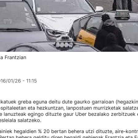
ta Frantzian
16/01/26 - 11:15
ikatuek greba eguna deitu dute gaurko garraioan (hegazkin
ospitaleetan eta hezkuntzan, lanpostuen murrizketak salatz
re lanuzteak egingo dituzte gaur Uber bezalako zerbitzuek 
sleiala salatzeko.
niek hegaldien % 20 bertan behera utzi dituzte, aire-kontr
Bertan behera gelditu diren hegaldi gehienak Frantzia eta 