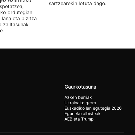
gez ezarritako
sartzearekin lotuta dago.
spetatzea,
eko ordutegian
 lana eta bizitza
o zailtasunak
e.
Gaurkotasuna
Azken berriak
Ukrainako gerra
Euskadiko lan egutegia 2026
Eguneko albisteak
AEB eta Trump