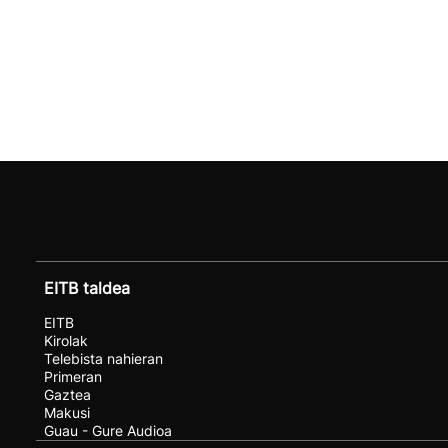
EITB taldea
EITB
Kirolak
Telebista nahieran
Primeran
Gaztea
Makusi
Guau - Gure Audioa