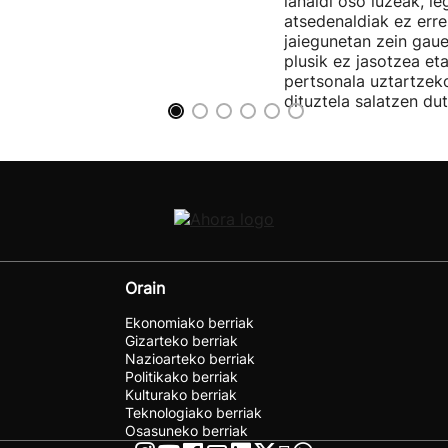
lanaldi oso luzeak, le
atsedenaldiak ez erre
jaiegunetan zein gau
plusik ez jasotzea eta
pertsonala uztartzek
dituztela salatzen dut
Orain
Ekonomiako berriak
Gizarteko berriak
Nazioarteko berriak
Politikako berriak
Kulturako berriak
Teknologiako berriak
Osasuneko berriak