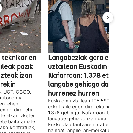
 teknikarien
Langabeziak gora egin du
ileak pozik
uztailean Euskadin eta
uzteak izan
Nafarroan: 1.378 eta 534
rekin
langabe gehiago dago,
B, UGT, CCOO,
hurrenez hurren
Autonomia
Euskadin uztailean 105.590 enplegu-
en lehen
eskatzaile egon dira, ekainean baino
n ari dira, eta
1.378 gehiago. Nafarroan, berriz, 534
te elkarrizketei
langabe gehiago izan dira, 28.843.
bete baitaramate
Eusko Jaurlaritzaren arabera, datu ho
rako kontratuak,
hainbat langile lan-merkatuan