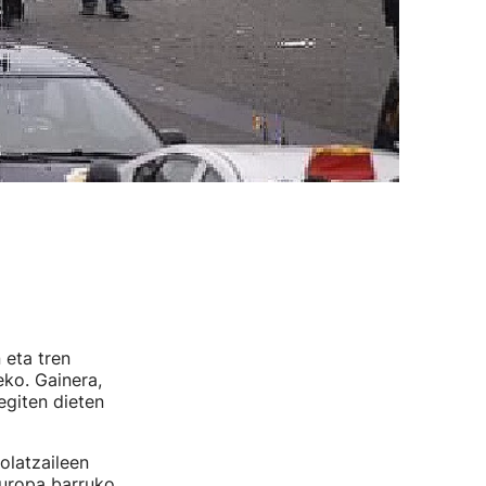
 eta tren
eko. Gainera,
egiten dieten
olatzaileen
Europa barruko