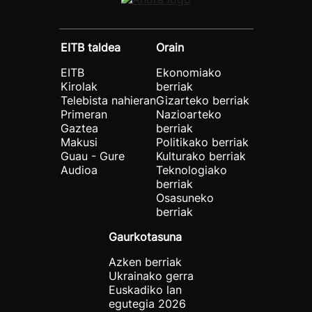
EITB taldea
Orain
EITB
Ekonomiako
Kirolak
berriak
Telebista nahieran
Gizarteko berriak
Primeran
Nazioarteko
Gaztea
berriak
Makusi
Politikako berriak
Guau - Gure
Kulturako berriak
Audioa
Teknologiako
berriak
Osasuneko
berriak
Gaurkotasuna
Azken berriak
Ukrainako gerra
Euskadiko lan
egutegia 2026