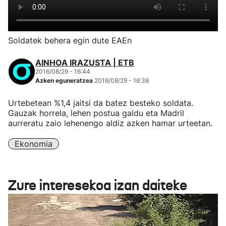
Soldatek behera egin dute EAEn
AINHOA IRAZUSTA | ETB
2016/08/29 - 16:44
Azken eguneratzea
2016/08/29 - 16:38
Urtebetean %1,4 jaitsi da batez besteko soldata.
Gauzak horrela, lehen postua galdu eta Madril
aurreratu zaio lehenengo aldiz azken hamar urteetan.
Ekonomia
Zure interesekoa izan daiteke