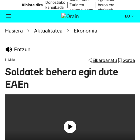
Donostiako
|
|
Albiste dira
Zuriaren
beroa eta
kanoikada
azken txanpa
ekaitzak
EU
Hasiera
Aktualitatea
Ekonomia
Aktualitatea
Bilatzailea
Politika
Entzun
LANA
Elkarbanatu
Gorde
Kultura
Soldatek behera egin dute
EAEn
Ikusmiran
Eguraldia