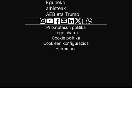
Eguneko
albisteak
AEB eta Trump
Pribatutasun politika
Lege oharra
Cookie politika
Cookieen konfigurazioa
Harremana