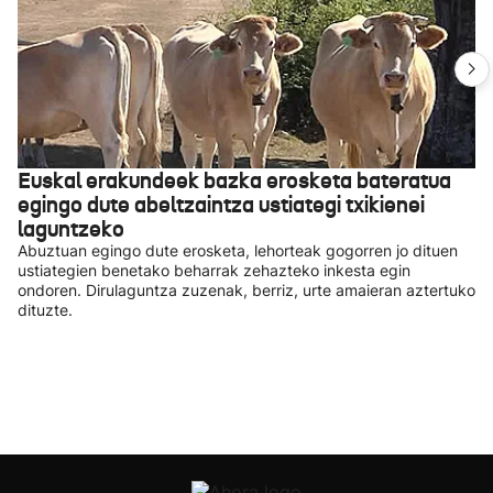
Euskal erakundeek bazka erosketa bateratua
egingo dute abeltzaintza ustiategi txikienei
laguntzeko
Abuztuan egingo dute erosketa, lehorteak gogorren jo dituen
ustiategien benetako beharrak zehazteko inkesta egin
ondoren. Dirulaguntza zuzenak, berriz, urte amaieran aztertuko
dituzte.