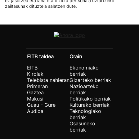
ez jasotzea eta lana eta bizitza pertsonala uztartzeko
zailtasunak dituztela salatzen dute.
EITB taldea
Orain
EITB
Ekonomiako
Kirolak
berriak
Telebista nahieran
Gizarteko berriak
Primeran
Nazioarteko
Gaztea
berriak
Makusi
Politikako berriak
Guau - Gure
Kulturako berriak
Audioa
Teknologiako
berriak
Osasuneko
berriak