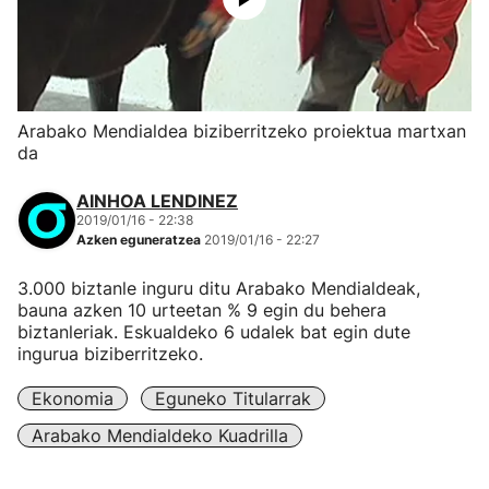
Arabako Mendialdea biziberritzeko proiektua martxan
da
AINHOA LENDINEZ
2019/01/16 - 22:38
Azken eguneratzea
2019/01/16 - 22:27
3.000 biztanle inguru ditu Arabako Mendialdeak,
bauna azken 10 urteetan % 9 egin du behera
biztanleriak. Eskualdeko 6 udalek bat egin dute
ingurua biziberritzeko.
Ekonomia
Eguneko Titularrak
Arabako Mendialdeko Kuadrilla