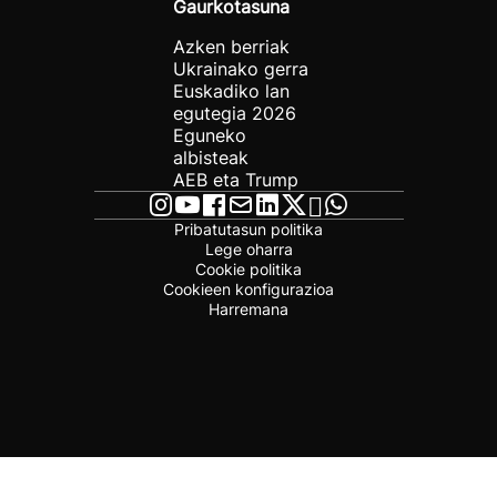
Gaurkotasuna
Azken berriak
Ukrainako gerra
Euskadiko lan
egutegia 2026
Eguneko
albisteak
AEB eta Trump
Pribatutasun politika
Lege oharra
Cookie politika
Cookieen konfigurazioa
Harremana