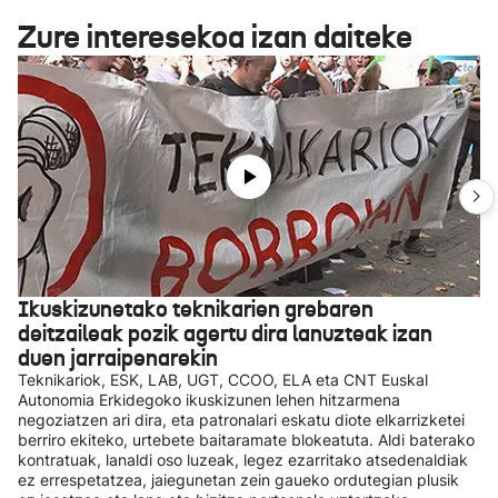
Zure interesekoa izan daiteke
Ikuskizunetako teknikarien grebaren
deitzaileak pozik agertu dira lanuzteak izan
duen jarraipenarekin
Teknikariok, ESK, LAB, UGT, CCOO, ELA eta CNT Euskal
Autonomia Erkidegoko ikuskizunen lehen hitzarmena
negoziatzen ari dira, eta patronalari eskatu diote elkarrizketei
berriro ekiteko, urtebete baitaramate blokeatuta. Aldi baterako
kontratuak, lanaldi oso luzeak, legez ezarritako atsedenaldiak
ez errespetatzea, jaiegunetan zein gaueko ordutegian plusik