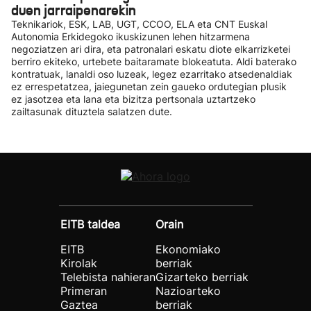
duen jarraipenarekin
Teknikariok, ESK, LAB, UGT, CCOO, ELA eta CNT Euskal
Autonomia Erkidegoko ikuskizunen lehen hitzarmena
negoziatzen ari dira, eta patronalari eskatu diote elkarrizketei
berriro ekiteko, urtebete baitaramate blokeatuta. Aldi baterako
kontratuak, lanaldi oso luzeak, legez ezarritako atsedenaldiak
ez errespetatzea, jaiegunetan zein gaueko ordutegian plusik
ez jasotzea eta lana eta bizitza pertsonala uztartzeko
zailtasunak dituztela salatzen dute.
EITB taldea
Orain
EITB
Ekonomiako
Kirolak
berriak
Telebista nahieran
Gizarteko berriak
Primeran
Nazioarteko
Gaztea
berriak