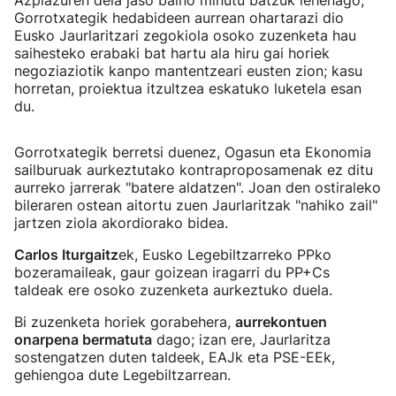
Azpiazuren deia jaso baino minutu batzuk lehenago,
Gorrotxategik hedabideen aurrean ohartarazi dio
Eusko Jaurlaritzari zegokiola osoko zuzenketa hau
saihesteko erabaki bat hartu ala hiru gai horiek
negoziaziotik kanpo mantentzeari eusten zion; kasu
horretan, proiektua itzultzea eskatuko luketela esan
du.
Gorrotxategik berretsi duenez, Ogasun eta Ekonomia
sailburuak aurkeztutako kontraproposamenak ez ditu
aurreko jarrerak "batere aldatzen". Joan den ostiraleko
bileraren ostean aitortu zuen Jaurlaritzak "nahiko zail"
jartzen ziola akordiorako bidea.
Carlos Iturgaitz
ek, Eusko Legebiltzarreko PPko
bozeramaileak, gaur goizean iragarri du PP+Cs
taldeak ere osoko zuzenketa aurkeztuko duela.
Bi zuzenketa horiek gorabehera,
aurrekontuen
onarpena bermatuta
dago; izan ere, Jaurlaritza
sostengatzen duten taldeek, EAJk eta PSE-EEk,
gehiengoa dute Legebiltzarrean.