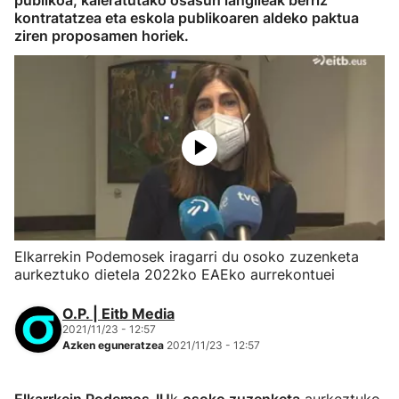
publikoa, kaleratutako osasun langileak berriz
kontratatzea eta eskola publikoaren aldeko paktua
ziren proposamen horiek.
Elkarrekin Podemosek iragarri du osoko zuzenketa
aurkeztuko dietela 2022ko EAEko aurrekontuei
O.P. | Eitb Media
2021/11/23 - 12:57
Azken eguneratzea
2021/11/23 - 12:57