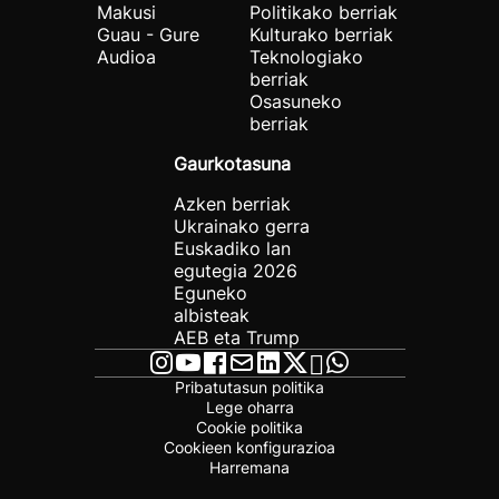
Makusi
Politikako berriak
Guau - Gure
Kulturako berriak
Audioa
Teknologiako
berriak
Osasuneko
berriak
Gaurkotasuna
Azken berriak
Ukrainako gerra
Euskadiko lan
egutegia 2026
Eguneko
albisteak
AEB eta Trump
Pribatutasun politika
Lege oharra
Cookie politika
Cookieen konfigurazioa
Harremana