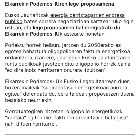
Elkarrekin Podemos-IUren lege-proposamena
Eusko Jaurlaritzak
energia berriztagarrien enpresa
publiko
baten sorrera negoziazioan sartzeari uko egin
ostean, eta
lege proposamen bat erregistratu du
Elkarrekin Podemos-IU
k astearte honetan.
Poriektu horrek helburu jartzen du 2050erako ez
egotea behartuta oligopolioaren faktura energetikoa
ordaintzera; izan ere, gaur egun Eusko Jaurlaritzaren
funts publikoak jasotzen ditu oligopolio horrek baina,
"ez dira inoiz herritarren onurara itzultzen".
Elkarrekin Podemos-IUk Eusko Legebiltzarrean duen
bozeramaileak "subiranotasun energetikoan aurrera
egitea" defendatu du, bere taldeak proposatzen duena
bezalako neurriekin.
Gorrotxategiren hitzetan, oligopolio energetikoak
"xantaia" egiten die "fakturen ordaintzaile huts gisa"
nahi dituen herritarrei.