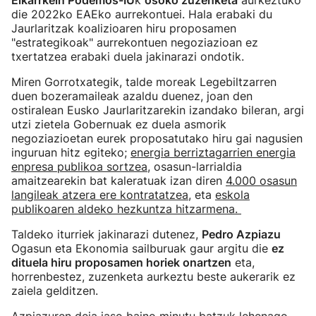
Elkarrkein Podemos-IU
k
osoko zuzenketa
aurkeztuko
die 2022ko EAEko aurrekontuei. Hala erabaki du
Jaurlaritzak koalizioaren hiru proposamen
"estrategikoak" aurrekontuen negoziazioan ez
txertatzea erabaki duela jakinarazi ondotik.
Miren Gorrotxategik, talde moreak Legebiltzarren
duen bozeramaileak azaldu duenez, joan den
ostiralean Eusko Jaurlaritzarekin izandako bileran, argi
utzi zietela Gobernuak ez duela asmorik
negoziazioetan eurek proposatutako hiru gai nagusien
inguruan hitz egiteko;
energia berriztagarrien energia
enpresa publikoa sortzea
, osasun-larrialdia
amaitzearekin bat kaleratuak izan diren
4.000 osasun
langileak atzera ere kontratatzea
, eta
eskola
publikoaren aldeko hezkuntza hitzarmena.
Taldeko iturriek jakinarazi dutenez,
Pedro Azpiazu
Ogasun eta Ekonomia sailburuak gaur argitu die
ez
dituela hiru proposamen horiek onartzen
eta,
horrenbestez, zuzenketa aurkeztu beste aukerarik ez
zaiela gelditzen.