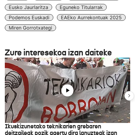
Eusko Jaurlaritza
Eguneko Titularrak
Podemos Euskadi
EAEko Aurrekontuak 2025
Miren Gorrotxategi
Zure interesekoa izan daiteke
Ikuskizunetako teknikarien grebaren
deitzaileak pozik agertu dira lanuzteak izan