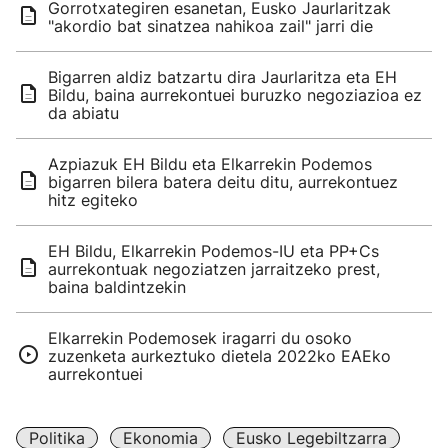
Gorrotxategiren esanetan, Eusko Jaurlaritzak
"akordio bat sinatzea nahikoa zail" jarri die
Bigarren aldiz batzartu dira Jaurlaritza eta EH
Bildu, baina aurrekontuei buruzko negoziazioa ez
da abiatu
Azpiazuk EH Bildu eta Elkarrekin Podemos
bigarren bilera batera deitu ditu, aurrekontuez
hitz egiteko
EH Bildu, Elkarrekin Podemos-IU eta PP+Cs
aurrekontuak negoziatzen jarraitzeko prest,
baina baldintzekin
Elkarrekin Podemosek iragarri du osoko
zuzenketa aurkeztuko dietela 2022ko EAEko
aurrekontuei
Politika
Ekonomia
Eusko Legebiltzarra