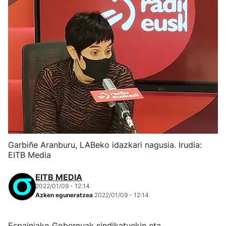
Garbiñe Aranburu, LABeko idazkari nagusia. Irudia:
EITB Media
EITB MEDIA
2022/01/09 - 12:14
Azken eguneratzea
2022/01/09 - 12:14
Espainiako Gobernuak sindikatuekin eta