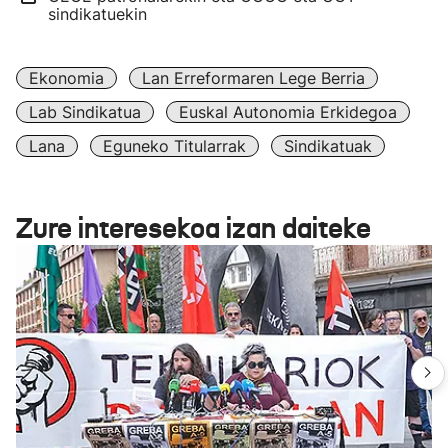
sindikatuekin
Ekonomia
Lan Erreformaren Lege Berria
Lab Sindikatua
Euskal Autonomia Erkidegoa
Lana
Eguneko Titularrak
Sindikatuak
Zure interesekoa izan daiteke