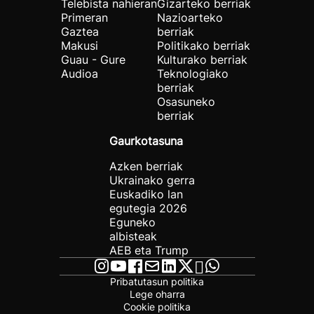
Telebista nahieran
Gizarteko berriak
Primeran
Nazioarteko
Gaztea
berriak
Makusi
Politikako berriak
Guau - Gure
Kulturako berriak
Audioa
Teknologiako
berriak
Osasuneko
berriak
Gaurkotasuna
Azken berriak
Ukrainako gerra
Euskadiko lan
egutegia 2026
Eguneko
albisteak
AEB eta Trump
Pribatutasun politika
Lege oharra
Cookie politika