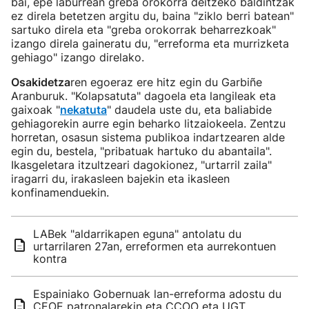
bai, epe laburrean greba orokorra deitzeko baldintzak
ez direla betetzen argitu du, baina "ziklo berri batean"
sartuko direla eta "greba orokorrak beharrezkoak"
izango direla gaineratu du, "erreforma eta murrizketa
gehiago" izango direlako.
Osakidetza
ren egoeraz ere hitz egin du Garbiñe
Aranburuk. "Kolapsatuta" dagoela eta langileak eta
gaixoak "
nekatuta
" daudela uste du, eta baliabide
gehiagorekin aurre egin beharko litzaiokeela. Zentzu
horretan, osasun sistema publikoa indartzearen alde
egin du, bestela, "pribatuak hartuko du abantaila".
Ikasgeletara itzultzeari dagokionez, "urtarril zaila"
iragarri du, irakasleen bajekin eta ikasleen
konfinamenduekin.
LABek "aldarrikapen eguna" antolatu du
urtarrilaren 27an, erreformen eta aurrekontuen
kontra
Espainiako Gobernuak lan-erreforma adostu du
CEOE patronalarekin eta CCOO eta UGT