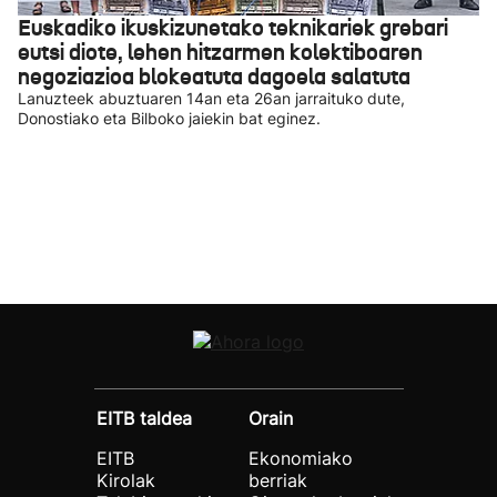
Euskadiko ikuskizunetako teknikariek grebari
eutsi diote, lehen hitzarmen kolektiboaren
negoziazioa blokeatuta dagoela salatuta
Lanuzteek abuztuaren 14an eta 26an jarraituko dute,
Donostiako eta Bilboko jaiekin bat eginez.
EITB taldea
Orain
EITB
Ekonomiako
Kirolak
berriak