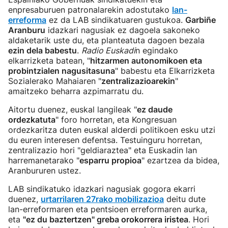
enpresaburuen patronalarekin adostutako
lan-
erreforma
ez da LAB sindikatuaren gustukoa.
Garbiñe
Aranburu
idazkari nagusiak ez dagoela sakoneko
aldaketarik uste du, eta planteatuta dagoen bezala
ezin dela babestu
.
Radio Euskadi
n egindako
elkarrizketa batean, "
hitzarmen autonomikoen eta
probintzialen nagusitasuna
" babestu eta Elkarrizketa
Sozialerako Mahaiaren "
zentralizazioarekin
"
amaitzeko beharra azpimarratu du.
Aitortu duenez, euskal langileak "
ez daude
ordezkatuta
" foro horretan, eta Kongresuan
ordezkaritza duten euskal alderdi politikoen esku utzi
du euren interesen defentsa. Testuinguru horretan,
zentralizazio hori "geldiaraztea" eta Euskadin lan
harremanetarako "
esparru propioa
" ezartzea da bidea,
Aranbururen ustez.
LAB sindikatuko idazkari nagusiak gogora ekarri
duenez,
urtarrilaren 27rako mobilizazioa
deitu dute
lan-erreformaren eta pentsioen erreformaren aurka,
eta
"ez du baztertzen" greba orokorrera iristea
. Hori