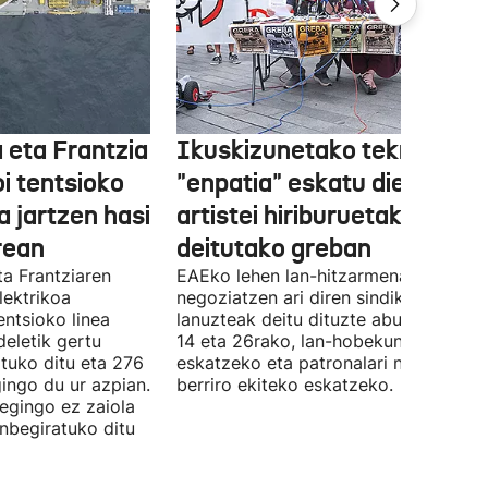
 eta Frantzia
Ikuskizunetako teknikariek
oi tentsioko
"enpatia" eskatu diete
a jartzen hasi
artistei hiriburuetako jaiet
rean
deitutako greban
ta Frantziaren
EAEko lehen lan-hitzarmena
lektrikoa
negoziatzen ari diren sindikatuek
ntsioko linea
lanuzteak deitu dituzte abuztuaren 5,
eletik gertu
14 eta 26rako, lan-hobekuntzak
tuko ditu eta 276
eskatzeko eta patronalari negoziazio
ingo du ur azpian.
berriro ekiteko eskatzeko.
 egingo ez zaiola
inbegiratuko ditu