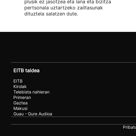
plusik ez jasotzea eta lana eta bizitza
pertsonala uztartzeko zailtasunak
dituztela salatzen dute.
EITB taldea
EITB
Kirolak
Telebista nahieran
Primeran
Gaztea
Makusi
Guau - Gure Audioa
Pribat