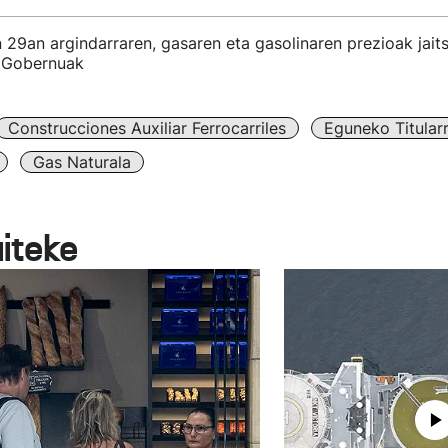
29an argindarraren, gasaren eta gasolinaren prezioak jaits
 Gobernuak
Construcciones Auxiliar Ferrocarriles
Eguneko Titular
Gas Naturala
aiteke