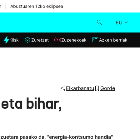
|
n
Abuztuaren 12ko eklipsea
EU
dia
Klisk
Zuretzat
Zuzenekoak
Azken berriak
Klisk
Zuzenekoak
Zuretzat
Elkarbanatu
Gorde
eta bihar,
Azken berriak
batzuetara pasako da, "energia-kontsumo handia"