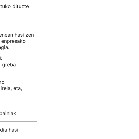
rtuko dituzte
enean hasi zen
e enpresako
gia.
k
, greba
ko
rela, eta,
painiak
dia hasi