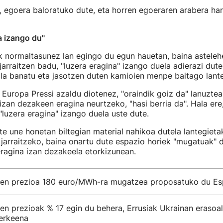
a, egoera baloratuko dute, eta horren egoeraren arabera ha
a izango du"
k normaltasunez lan egingo du egun hauetan, baina asteleh
jarraitzen badu, "luzera eragina" izango duela adierazi dut
iala banatu eta jasotzen duten kamioien menpe baitago lante
 Europa Pressi azaldu diotenez, "oraindik goiz da" lanuztea
izan dezakeen eragina neurtzeko, "hasi berria da". Hala ere
"luzera eragina" izango duela uste dute.
te une honetan biltegian material nahikoa dutela lantegieta
jarraitzeko, baina onartu dute espazio horiek "mugatuak" di
ragina izan dezakeela etorkizunean.
ren prezioa 180 euro/MWh-ra mugatzea proposatuko du Es
en prezioak % 17 egin du behera, Errusiak Ukrainan erasoal
erkeena