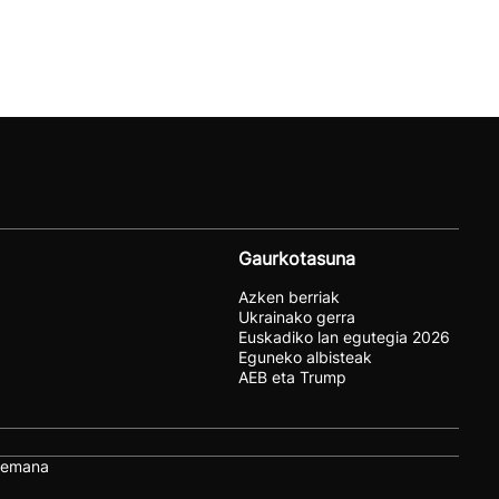
Gaurkotasuna
Azken berriak
Ukrainako gerra
Euskadiko lan egutegia 2026
Eguneko albisteak
AEB eta Trump
remana