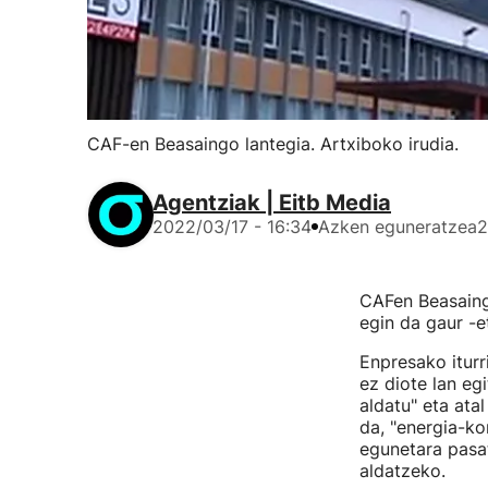
CAF-en Beasaingo lantegia. Artxiboko irudia.
Agentziak | Eitb Media
2022/03/17 - 16:34
Azken eguneratzea
2
CAFen Beasaing
egin da gaur -e
Enpresako iturri
ez diote lan egi
aldatu" eta ata
da, "energia-ko
egunetara pasat
aldatzeko.