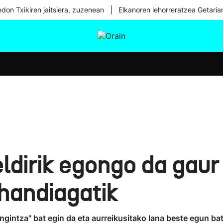
|
don Txikiren jaitsiera, zuzenean
Elkanoren lehorreratzea Getaria
tura
Ikusmiran
Egural
Osasuna
Teknologia
ldirik egongo da gaur 
handiagatik
angintza" bat egin da eta aurreikusitako lana beste egun 