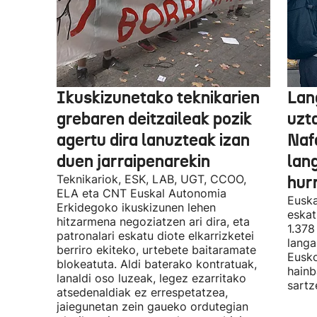
Ikuskizunetako teknikarien
Lan
grebaren deitzaileak pozik
uzt
agertu dira lanuzteak izan
Naf
duen jarraipenarekin
lan
Teknikariok, ESK, LAB, UGT, CCOO,
hur
ELA eta CNT Euskal Autonomia
Euska
Erkidegoko ikuskizunen lehen
eskat
hitzarmena negoziatzen ari dira, eta
1.378
patronalari eskatu diote elkarrizketei
langa
berriro ekiteko, urtebete baitaramate
Eusko
blokeatuta. Aldi baterako kontratuak,
hainb
lanaldi oso luzeak, legez ezarritako
sartz
atsedenaldiak ez errespetatzea,
jaiegunetan zein gaueko ordutegian