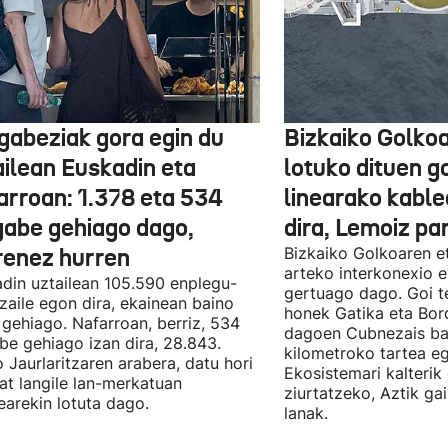
gabeziak gora egin du
Bizkaiko Golkoa
ailean Euskadin eta
lotuko dituen g
arroan: 1.378 eta 534
linearako kable
gabe gehiago dago,
dira, Lemoiz pa
renez hurren
Bizkaiko Golkoaren e
arteko interkonexio e
din uztailean 105.590 enplegu-
gertuago dago. Goi te
zaile egon dira, ekainean baino
honek Gatika eta Bord
 gehiago. Nafarroan, berriz, 534
dagoen Cubnezais ba
be gehiago izan dira, 28.843.
kilometroko tartea eg
 Jaurlaritzaren arabera, datu hori
Ekosistemari kalterik
at langile lan-merkatuan
ziurtatzeko, Aztik ga
earekin lotuta dago.
lanak.