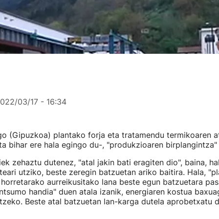
022/03/17 - 16:34
o (Gipuzkoa) plantako forja eta tratamendu termikoaren at
ta bihar ere hala egingo du-, "produkzioaren birplangintza"
ek zehaztu dutenez, "atal jakin bati eragiten dio", baina, hal
teari utziko, beste zeregin batzuetan ariko baitira. Hala, "pl
l horretarako aurreikusitako lana beste egun batzuetara pa
ntsumo handia" duen atala izanik, energiaren kostua baxu
zeko. Beste atal batzuetan lan-karga dutela aprobetxatu d