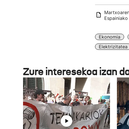
Martxoaren 
Espainiako
Ekonomia
Elektrizitatea
Zure interesekoa izan d