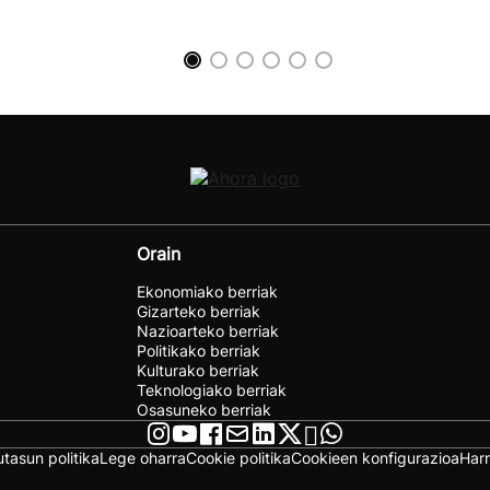
Orain
Ekonomiako berriak
Gizarteko berriak
Nazioarteko berriak
Politikako berriak
Kulturako berriak
Teknologiako berriak
Osasuneko berriak
utasun politika
Lege oharra
Cookie politika
Cookieen konfigurazioa
Har