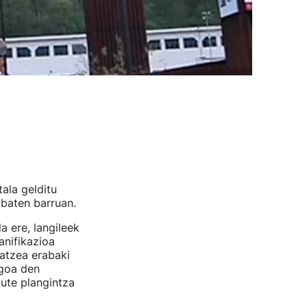
ala gelditu
 baten barruan.
a ere, langileek
anifikazioa
satzea erabaki
agoa den
ute plangintza