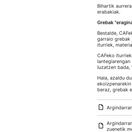
Bihartik aurrer
erabakiak.
Grebak "eragin
Bestalde, CAFe
garraio grebak 
iturriek, mater
CAFeko iturriek
lantegiarengan 
luzatzen bada, 
Hala, azaldu du
ekoizpenarekin 
beraz, grebak e
Argindarra
Argindarrar
zuenetik m