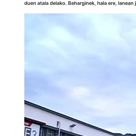
duen atala delako. Beharginek, hala ere, lanean j