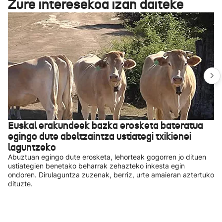
Zure interesekoa izan daiteke
Euskal erakundeek bazka erosketa bateratua
egingo dute abeltzaintza ustiategi txikienei
laguntzeko
Abuztuan egingo dute erosketa, lehorteak gogorren jo dituen
ustiategien benetako beharrak zehazteko inkesta egin
ondoren. Dirulaguntza zuzenak, berriz, urte amaieran aztertuko
dituzte.