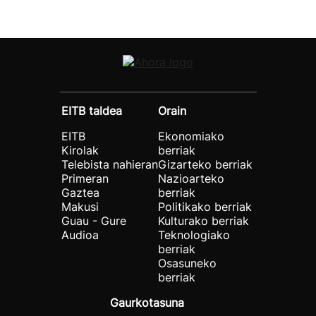
EITB taldea
Orain
EITB
Ekonomiako
Kirolak
berriak
Telebista nahieran
Gizarteko berriak
Primeran
Nazioarteko
Gaztea
berriak
Makusi
Politikako berriak
Guau - Gure
Kulturako berriak
Audioa
Teknologiako
berriak
Osasuneko
berriak
Gaurkotasuna