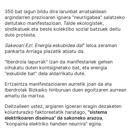
350 bat lagun bildu dira larunbat arratsaldean
argindarren prezioaren igoera "neurrigabea" salatzeko
deitutako manifestazioan. Talde ekologistek,
sindikatuek eta beste kolektibo sozial batzuek deitu
dute protesta.
Sakeoari Ez!.
Energia eskubidea da!
" leloa zeraman
pankarta Arriaga plazatik abiatu da.
"Iberdrola lapurrak" izan da manifestariek gehien
oihukatu duten kontsignetako bat, eta energia
"eskubide bat" dela aldarrikatu dute.
Ertzaintza manifestazioaren aurretik joan da eta
Iberdrolak Bizkaiko hiriburuan duen egoitzaren aurrean
amaitu da martxa.
Deitzaileen ustez, argiaren igoeran eragin dezaketen
koiunturazko faktoreetatik haratago,
"sistema
elektrikoaren diseinua" da sakoneko arazoa
,
"konpainia elektriko handien neurrira" egina.