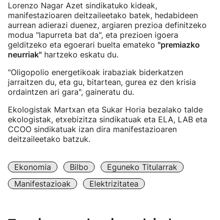
Lorenzo Nagar Azet sindikatuko kideak,
manifestazioaren deitzaileetako batek, hedabideen
aurrean adierazi duenez, argiaren prezioa definitzeko
modua "lapurreta bat da", eta prezioen igoera
gelditzeko eta egoerari buelta emateko
"premiazko
neurriak"
hartzeko eskatu du.
"Oligopolio energetikoak irabaziak biderkatzen
jarraitzen du, eta gu, bitartean, gurea ez den krisia
ordaintzen ari gara", gaineratu du.
Ekologistak Martxan eta Sukar Horia bezalako talde
ekologistak, etxebizitza sindikatuak eta ELA, LAB eta
CCOO sindikatuak izan dira manifestazioaren
deitzaileetako batzuk.
Ekonomia
Bilbo
Eguneko Titularrak
Manifestazioak
Elektrizitatea