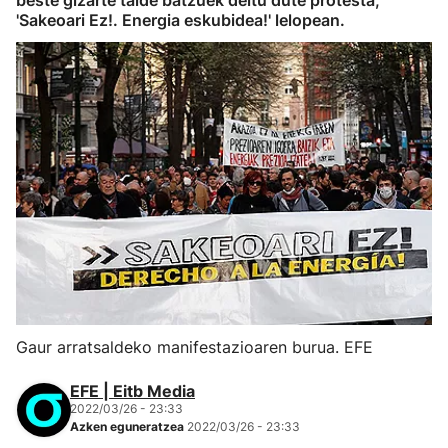
beste gizarte talde batzuek deitu dute protesta,
'Sakeoari Ez!. Energia eskubidea!' lelopean.
Gaur arratsaldeko manifestazioaren burua. EFE
EFE | Eitb Media
2022/03/26 - 23:33
Azken eguneratzea
2022/03/26 - 23:33