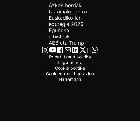
Azken berriak
Ukrainako gerra
Euskadiko lan
egutegia 2026
Eguneko
albisteak
AEB eta Trump
Pribatutasun politika
Lege oharra
Cookie politika
Cookieen konfigurazioa
Harremana