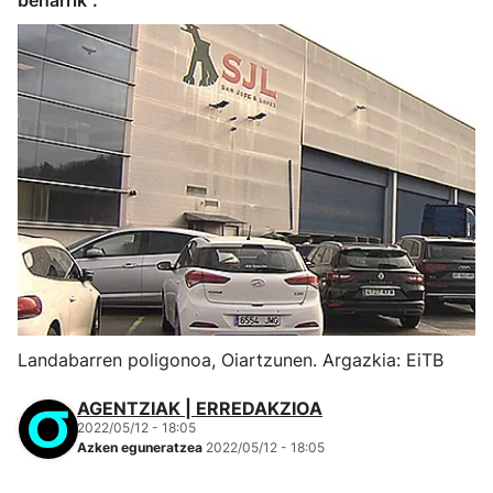
beharrik".
Landabarren poligonoa, Oiartzunen. Argazkia: EiTB
AGENTZIAK | ERREDAKZIOA
2022/05/12 - 18:05
Azken eguneratzea
2022/05/12 - 18:05