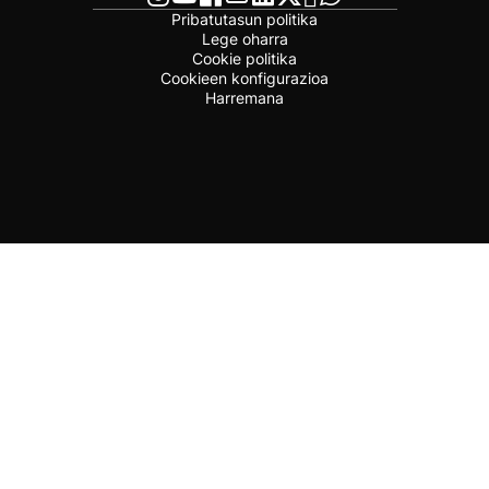
Pribatutasun politika
Lege oharra
Cookie politika
Cookieen konfigurazioa
Harremana