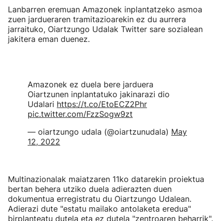
Lanbarren eremuan Amazonek inplantatzeko asmoa
zuen jardueraren tramitazioarekin ez du aurrera
jarraituko, Oiartzungo Udalak Twitter sare sozialean
jakitera eman duenez.
Amazonek ez duela bere jarduera
Oiartzunen inplantatuko jakinarazi dio
Udalari
https://t.co/EtoECZ2Phr
pic.twitter.com/FzzSogw9zt
— oiartzungo udala (@oiartzunudala)
May
12, 2022
Multinazionalak maiatzaren 11ko datarekin proiektua
bertan behera utziko duela adierazten duen
dokumentua erregistratu du Oiartzungo Udalean.
Adierazi dute "estatu mailako antolaketa eredua"
birplanteatu dutela eta ez dutela "zentroaren beharrik".