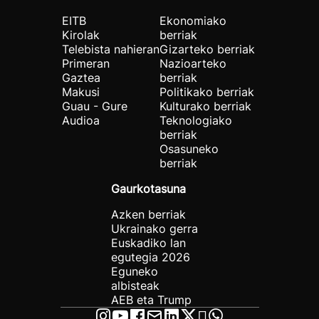
EITB
Ekonomiako
Kirolak
berriak
Telebista nahieran
Gizarteko berriak
Primeran
Nazioarteko
Gaztea
berriak
Makusi
Politikako berriak
Guau - Gure
Kulturako berriak
Audioa
Teknologiako
berriak
Osasuneko
berriak
Gaurkotasuna
Azken berriak
Ukrainako gerra
Euskadiko lan
egutegia 2026
Eguneko
albisteak
AEB eta Trump