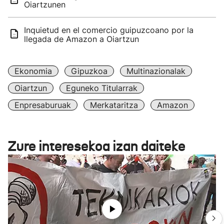
Oiartzunen
Inquietud en el comercio guipuzcoano por la
llegada de Amazon a Oiartzun
Ekonomia
Gipuzkoa
Multinazionalak
Oiartzun
Eguneko Titularrak
Enpresaburuak
Merkataritza
Amazon
Zure interesekoa izan daiteke