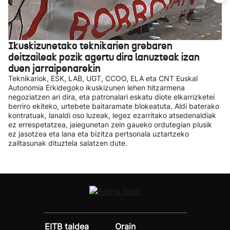
Ikuskizunetako teknikarien grebaren
deitzaileak pozik agertu dira lanuzteak izan
duen jarraipenarekin
Teknikariok, ESK, LAB, UGT, CCOO, ELA eta CNT Euskal
Autonomia Erkidegoko ikuskizunen lehen hitzarmena
negoziatzen ari dira, eta patronalari eskatu diote elkarrizketei
berriro ekiteko, urtebete baitaramate blokeatuta. Aldi baterako
kontratuak, lanaldi oso luzeak, legez ezarritako atsedenaldiak
ez errespetatzea, jaiegunetan zein gaueko ordutegian plusik
ez jasotzea eta lana eta bizitza pertsonala uztartzeko
zailtasunak dituztela salatzen dute.
EITB taldea
Orain