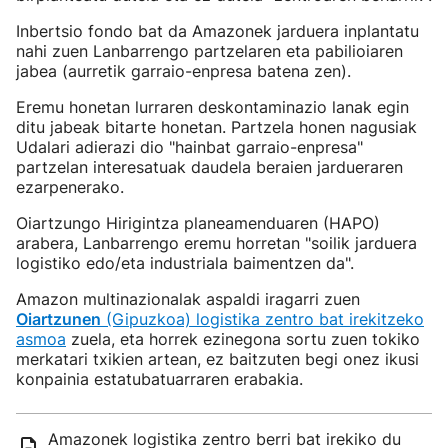
Inbertsio fondo bat da Amazonek jarduera inplantatu
nahi zuen Lanbarrengo partzelaren eta pabilioiaren
jabea (aurretik garraio-enpresa batena zen).
Eremu honetan lurraren deskontaminazio lanak egin
ditu jabeak bitarte honetan. Partzela honen nagusiak
Udalari adierazi dio "hainbat garraio-enpresa"
partzelan interesatuak daudela beraien jardueraren
ezarpenerako.
Oiartzungo Hirigintza planeamenduaren (HAPO)
arabera, Lanbarrengo eremu horretan "soilik jarduera
logistiko edo/eta industriala baimentzen da".
Amazon multinazionalak aspaldi iragarri zuen
Oiartzunen
(Gipuzkoa) logistika zentro bat irekitzeko
asmoa
zuela, eta horrek ezinegona sortu zuen tokiko
merkatari txikien artean, ez baitzuten begi onez ikusi
konpainia estatubatuarraren erabakia.
Amazonek logistika zentro berri bat irekiko du