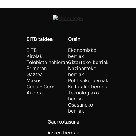
EITB taldea
Orain
EITB
Ekonomiako
Kirolak
berriak
Telebista nahieran
Gizarteko berriak
Primeran
Nazioarteko
Gaztea
berriak
Makusi
Politikako berriak
Guau - Gure
Kulturako berriak
Audioa
Teknologiako
berriak
Osasuneko
berriak
Gaurkotasuna
Azken berriak