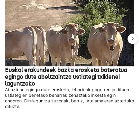
Euskal erakundeek bazka erosketa bateratua
egingo dute abeltzaintza ustiategi txikienei
laguntzeko
Abuztuan egingo dute erosketa, lehorteak gogorren jo dituen
ustiategien benetako beharrak zehazteko inkesta egin
ondoren. Dirulaguntza zuzenak, berriz, urte amaieran aztertuko
dituzte.