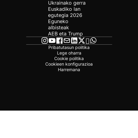
Ukrainako gerra
Euskadiko lan
egutegia 2026
Eguneko
albisteak
AEB eta Trump
Pribatutasun politika
Lege oharra
Cookie politika
Cookieen konfigurazioa
Harremana