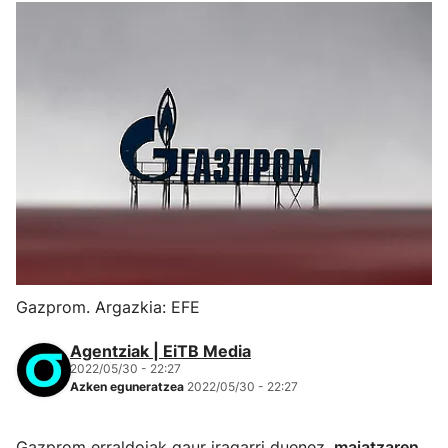
Gazprom. Argazkia: EFE
Agentziak | EiTB Media
2022/05/30 - 22:27
Azken eguneratzea
2022/05/30 - 22:27
Gazprom erraldoiak gaur iragarri duenez,
maiatzaren