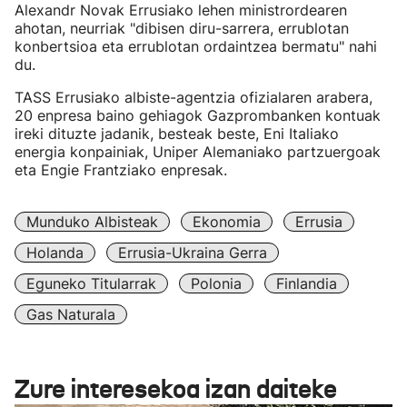
Alexandr Novak Errusiako lehen ministrordearen
ahotan, neurriak "dibisen diru-sarrera, errublotan
konbertsioa eta errublotan ordaintzea bermatu" nahi
du.
TASS Errusiako albiste-agentzia ofizialaren arabera,
20 enpresa baino gehiagok Gazprombanken kontuak
ireki dituzte jadanik, besteak beste, Eni Italiako
energia konpainiak, Uniper Alemaniako partzuergoak
eta Engie Frantziako enpresak.
Munduko Albisteak
Ekonomia
Errusia
Holanda
Errusia-Ukraina Gerra
Eguneko Titularrak
Polonia
Finlandia
Gas Naturala
Zure interesekoa izan daiteke