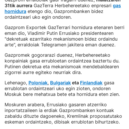
31tik aurrera
GazTerra Herbehereetako enpresari
gas
hornidura
etengo dio, Gazprombanken bidez
ordaintzeari uko egin ondoren.
Gazprom Exportek GazTerrari hornidura etenaren berri
eman dio, Vladimir Putin Errusiako presidentearen
"dekretuak ezarritako mekanismoen bidez ordaindu
arte", erraldoiak Telegramen jakitera eman duenez.
Gazpromek gogorarazi duenez, Herbehereetako
konpainiak gasa errubloetan ordaintzea baztertu du.
Putinen dekretua eta mekanismoak mendebaldearen
zigorrei aurre egiteko neurriak dira.
Lehenago,
Poloniak
,
Bulgariak
eta
Finlandiak
gasa
errublotan ordaintzeari uko egin zioten, ondoren
Moskuk bere mehatxua bete eta hornidura eten zien.
Moskuren arabera, Errusiako gasaren atzerriko
inportatzaileen ia erdiak Gazprombanken kontuak
zabaldu dituzte dagoeneko, Kremlinak proposatutako
eskeman ordaintzeko, dibisak errublotan bihurtzeko.