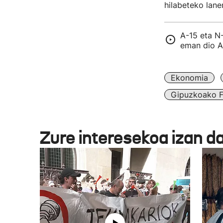
hilabeteko lane
A-15 eta N
eman dio A
Ekonomia
Gipuzkoako F
Zure interesekoa izan d