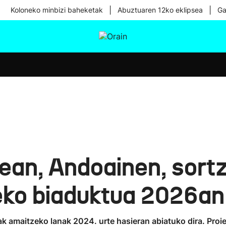
|
|
Koloneko minbizi baheketak
Abuztuaren 12ko eklipsea
Ga
tura
Ikusmiran
Egural
Osasuna
Teknologia
an, Andoainen, sortze
zeko biaduktua 2026an
rak amaitzeko lanak 2024. urte hasieran abiatuko dira. Pro