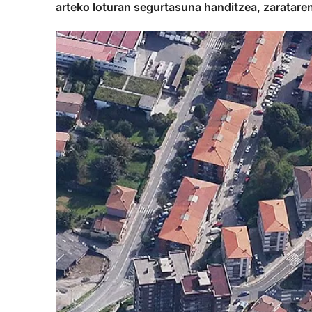
arteko loturan segurtasuna handitzea, zarataren a