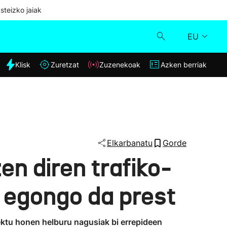
steizko jaiak
EU
dia
Klisk
Zuretzat
Zuzenekoak
Azken berriak
Klisk
Zuzenekoak
Zuretzat
Elkarbanatu
Gorde
n diren trafiko-
Azken berriak
 egongo da prest
iektu honen helburu nagusiak bi errepideen