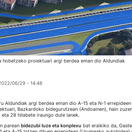
a hobetzeko proiektuari argi berdea eman dio Aldundiak
2022/06/29 - 14:48
u Aldundiak argi berdea eman dio A-15 eta N-1 errepideen 
ktuari, Bazkardoko bidegurutzean (Andoainen), hain zuzen
 eta 28 hilabete iraungo dute lanek.
en parean
bidezubi luze eta konplexu
bat eraikiko da, Gast
1 eta A-15 lotzen dituen errepidean (Urumeako autobidea) 