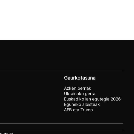
Gaurkotasuna
Azken berriak
Ukrainako gerra
Euskadiko lan egutegia 2026
Eguneko albisteak
AEB eta Trump
remana