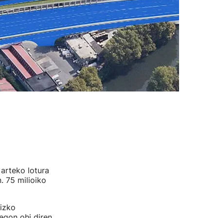
arteko lotura
. 75 milioiko
eizko
egon ohi diren