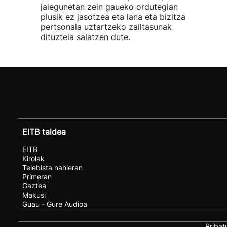
jaiegunetan zein gaueko ordutegian
plusik ez jasotzea eta lana eta bizitza
pertsonala uztartzeko zailtasunak
dituztela salatzen dute.
EITB taldea
EITB
Kirolak
Telebista nahieran
Primeran
Gaztea
Makusi
Guau - Gure Audioa
Pribat