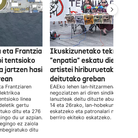
 eta Frantzia
Ikuskizunetako teknikariek
oi tentsioko
"enpatia" eskatu diete
a jartzen hasi
artistei hiriburuetako jaiet
rean
deitutako greban
ta Frantziaren
EAEko lehen lan-hitzarmena
lektrikoa
negoziatzen ari diren sindikatuek
ntsioko linea
lanuzteak deitu dituzte abuztuaren 5,
eletik gertu
14 eta 26rako, lan-hobekuntzak
tuko ditu eta 276
eskatzeko eta patronalari negoziazio
ingo du ur azpian.
berriro ekiteko eskatzeko.
 egingo ez zaiola
inbegiratuko ditu