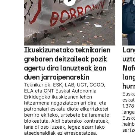
Ikuskizunetako teknikarien
Lan
grebaren deitzaileak pozik
uzt
agertu dira lanuzteak izan
Naf
duen jarraipenarekin
lan
Teknikariok, ESK, LAB, UGT, CCOO,
hur
ELA eta CNT Euskal Autonomia
Euska
Erkidegoko ikuskizunen lehen
eskat
hitzarmena negoziatzen ari dira, eta
1.378
patronalari eskatu diote elkarrizketei
langa
berriro ekiteko, urtebete baitaramate
Eusko
blokeatuta. Aldi baterako kontratuak,
hainb
lanaldi oso luzeak, legez ezarritako
sartz
atsedenaldiak ez errespetatzea,