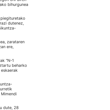
lako bihurgunea
piegituretako
razi dutenez,
aikuntza-
ea, zarataren
zan ere,
rak "N-1
uztartu beharko
n eskaerak
kuntza-
urretik
o Mimendi
u dute, 28