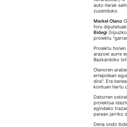
auto-ilarak sai
zuzenduko.
Markel Olano
Gi
foru diputatua
Bidegi
Gipuzkoa
proiektu "garran
Proiektu honen 
arazoei aurre eg
Bazkardoko lot
Olanoren araber
errepidean egun
dira". Era bere
kontuan hartu d
Datorren ostira
proiektua idazt
egindako traza
parean jarriko d
Dena ondo bide