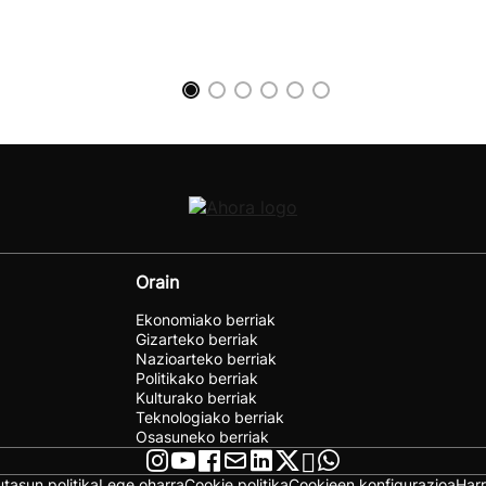
Orain
Ekonomiako berriak
Gizarteko berriak
Nazioarteko berriak
Politikako berriak
Kulturako berriak
Teknologiako berriak
Osasuneko berriak
utasun politika
Lege oharra
Cookie politika
Cookieen konfigurazioa
Har