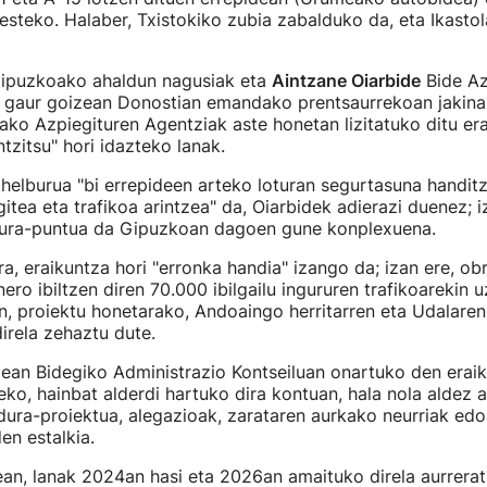
hesteko. Halaber, Txistokiko zubia zabalduko da, eta Ikasto
puzkoako ahaldun nagusiak eta
Aintzane Oiarbide
Bide Az
k gaur goizean Donostian emandako prentsaurrekoan jakina
ko Azpiegituren Agentziak aste honetan lizitatuko ditu er
tzitsu" hori idazteko lanak.
helburua "bi errepideen arteko loturan segurtasuna handitz
itea eta trafikoa arintzea" da, Oiarbidek adierazi duenez; i
ura-puntua da Gipuzkoan dagoen gune konplexuena.
a, eraikuntza hori "erronka handia" izango da; izan ere, ob
ero ibiltzen diren 70.000 ibilgailu ingururen trafikoarekin 
an, proiektu honetarako, Andoaingo herritarren eta Udalare
irela zehaztu dute.
lean Bidegiko Administrazio Kontseiluan onartuko den erai
eko, hainbat alderdi hartuko dira kontuan, hala nola aldez a
dura-proiektua, alegazioak, zarataren aurkako neurriak ed
en estalkia.
an, lanak 2024an hasi eta 2026an amaituko direla aurrerat