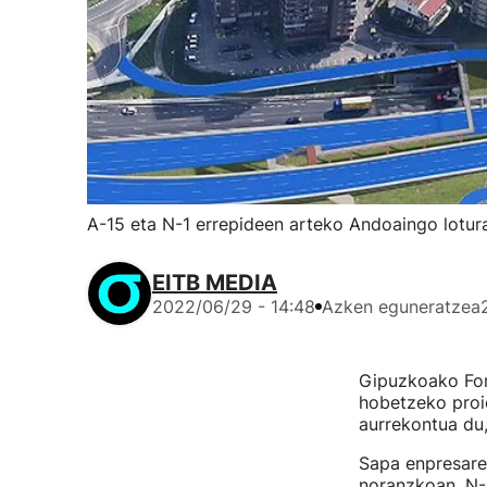
A-15 eta N-1 errepideen arteko Andoaingo lotur
EITB MEDIA
2022/06/29 - 14:48
Azken eguneratzea
Gipuzkoako For
hobetzeko proie
aurrekontua du,
Sapa enpresar
noranzkoan, N-