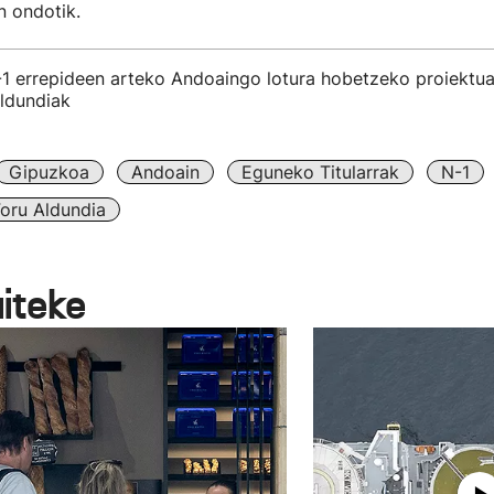
n ondotik.
-1 errepideen arteko Andoaingo lotura hobetzeko proiektua
ldundiak
Gipuzkoa
Andoain
Eguneko Titularrak
N-1
oru Aldundia
aiteke