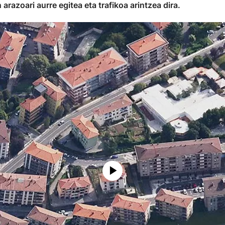
razoari aurre egitea eta trafikoa arintzea dira.