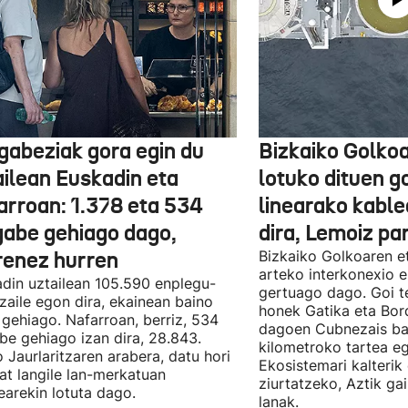
gabeziak gora egin du
Bizkaiko Golkoa
ailean Euskadin eta
lotuko dituen g
arroan: 1.378 eta 534
linearako kable
gabe gehiago dago,
dira, Lemoiz pa
renez hurren
Bizkaiko Golkoaren e
arteko interkonexio e
din uztailean 105.590 enplegu-
gertuago dago. Goi te
zaile egon dira, ekainean baino
honek Gatika eta Bord
 gehiago. Nafarroan, berriz, 534
dagoen Cubnezais ba
be gehiago izan dira, 28.843.
kilometroko tartea eg
 Jaurlaritzaren arabera, datu hori
Ekosistemari kalterik
at langile lan-merkatuan
ziurtatzeko, Aztik ga
earekin lotuta dago.
lanak.