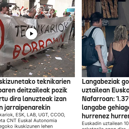
skizunetako teknikarien
Langabeziak go
baren deitzaileak pozik
uztailean Euska
tu dira lanuzteak izan
Nafarroan: 1.3
n jarraipenarekin
langabe gehiag
kariok, ESK, LAB, UGT, CCOO,
hurrenez hurre
eta CNT Euskal Autonomia
Euskadin uztailean 1
egoko ikuskizunen lehen