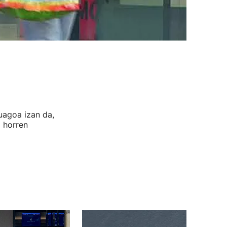
uagoa izan da,
a horren