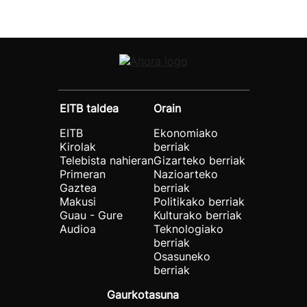
EITB taldea
Orain
EITB
Ekonomiako
Kirolak
berriak
Telebista nahieran
Gizarteko berriak
Primeran
Nazioarteko
Gaztea
berriak
Makusi
Politikako berriak
Guau - Gure
Kulturako berriak
Audioa
Teknologiako
berriak
Osasuneko
berriak
Gaurkotasuna