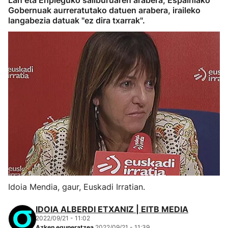
Lan eta Enpleguko sailburuaren arabera, Espainiako
Gobernuak aurreratutako datuen arabera, iraileko
langabezia datuak "ez dira txarrak".
Idoia Mendia, gaur, Euskadi Irratian.
IDOIA ALBERDI ETXANIZ | EITB MEDIA
2022/09/21 - 11:02
Azken eguneratzea
2022/09/21 - 11:39