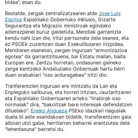
bidea", esan du.
Bestalde, zergak zentralizatzearen alde
Jose Luis
Escriva
Espainiako Gobernuko Inklusio, Gizarte
Segurantza eta Migrazio ministroak egindako
adierazpenei buruz galdetuta, Mendiak garrantzia
kendu nahi izan die, iritzi pertsonala dela esanez, eta
ez PSOEk zuzentzen duen Exekutiboaren irizpidea.
Mendiaren esanetan, zergen inguruan "armonizazioa
egotea" da garrantzitsuena, bai Estatu mailan, baita
Europan ere. Zentzu horretan, ondasunen gaineko
zerga kentzeko Andaluziako Gobernuak hartu berri
duen erabakiari "oso arduragabea" iritzi dio.
Tranferentzien inguruan ere mintzatu da Lan eta
Enpleguko sailburua, eta horren iritzian, Jaurlaritzaren
eta Espainiako Gobernuaren arteko "tirabirak oso
normalak" dira, "bakoitzak bere interesak defendatzen
dituelako".
Eneko Andueza
PSEko idazkari nagusiak
duela bi aste esandakoen bidetik, transferentzien gaia
alboan utzi gabe, herritarren beharrei erantzutea dela
"lehentasuna" berretsi du.