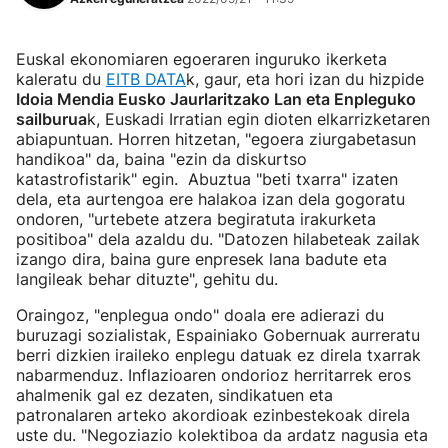
Euskal ekonomiaren egoeraren inguruko ikerketa
kaleratu du
EITB DATA
k, gaur, eta hori izan du hizpide
Idoia Mendia Eusko Jaurlaritzako Lan eta Enpleguko
sailburua
k, Euskadi Irratian egin dioten elkarrizketaren
abiapuntuan. Horren hitzetan, "egoera ziurgabetasun
handikoa" da, baina "ezin da diskurtso
katastrofistarik" egin. Abuztua "beti txarra" izaten
dela, eta aurtengoa ere halakoa izan dela gogoratu
ondoren, "urtebete atzera begiratuta irakurketa
positiboa" dela azaldu du. "Datozen hilabeteak zailak
izango dira, baina gure enpresek lana badute eta
langileak behar dituzte", gehitu du.
Oraingoz, "enplegua ondo" doala ere adierazi du
buruzagi sozialistak, Espainiako Gobernuak aurreratu
berri dizkien iraileko enplegu datuak ez direla txarrak
nabarmenduz. Inflazioaren ondorioz herritarrek eros
ahalmenik gal ez dezaten, sindikatuen eta
patronalaren arteko akordioak ezinbestekoak direla
uste du. "Negoziazio kolektiboa da ardatz nagusia eta