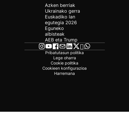
Azken berriak
Ukrainako gerra
Euskadiko lan
egutegia 2026
Eguneko
albisteak
AEB eta Trump
Pribatutasun politika
Lege oharra
Cookie politika
Cookieen konfigurazioa
Harremana