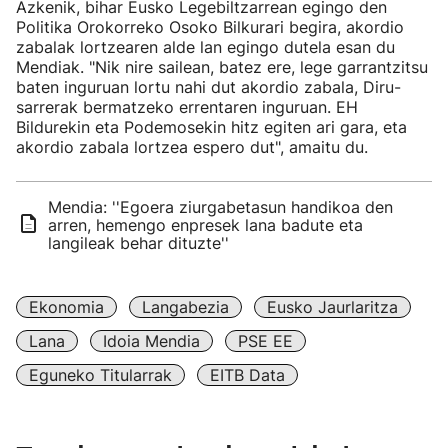
Azkenik, bihar Eusko Legebiltzarrean egingo den
Politika Orokorreko Osoko Bilkurari begira, akordio
zabalak lortzearen alde lan egingo dutela esan du
Mendiak. "Nik nire sailean, batez ere, lege garrantzitsu
baten inguruan lortu nahi dut akordio zabala, Diru-
sarrerak bermatzeko errentaren inguruan. EH
Bildurekin eta Podemosekin hitz egiten ari gara, eta
akordio zabala lortzea espero dut", amaitu du.
Mendia: ''Egoera ziurgabetasun handikoa den
arren, hemengo enpresek lana badute eta
langileak behar dituzte''
Ekonomia
Langabezia
Eusko Jaurlaritza
Lana
Idoia Mendia
PSE EE
Eguneko Titularrak
EITB Data