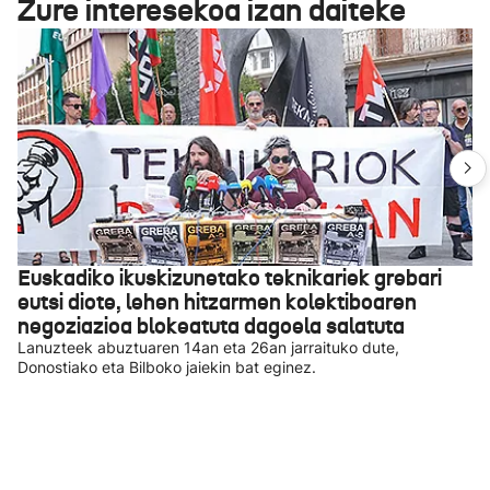
Zure interesekoa izan daiteke
Euskadiko ikuskizunetako teknikariek grebari
eutsi diote, lehen hitzarmen kolektiboaren
negoziazioa blokeatuta dagoela salatuta
Lanuzteek abuztuaren 14an eta 26an jarraituko dute,
Donostiako eta Bilboko jaiekin bat eginez.