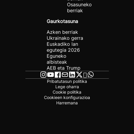
Osasuneko
berriak
Gaurkotasuna
Azken berriak
Ukrainako gerra
Euskadiko lan
egutegia 2026
Eguneko
albisteak
AEB eta Trump
Pribatutasun politika
Lege oharra
Cookie politika
Cookieen konfigurazioa
Harremana