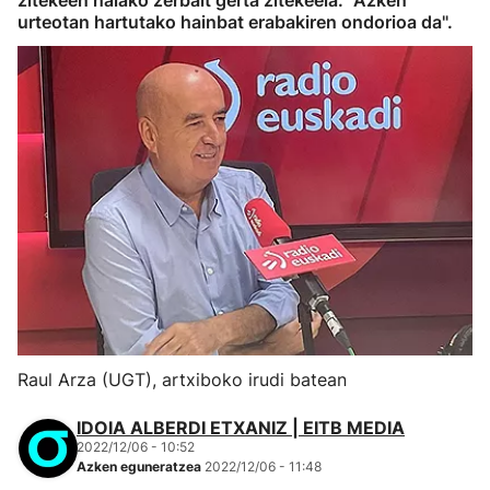
zitekeen halako zerbait gerta zitekeela: "Azken
urteotan hartutako hainbat erabakiren ondorioa da".
Raul Arza (UGT), artxiboko irudi batean
IDOIA ALBERDI ETXANIZ | EITB MEDIA
2022/12/06 - 10:52
Azken eguneratzea
2022/12/06 - 11:48