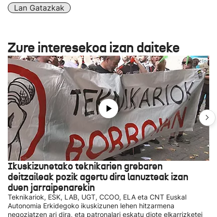
Lan Gatazkak
Zure interesekoa izan daiteke
Ikuskizunetako teknikarien grebaren
deitzaileak pozik agertu dira lanuzteak izan
duen jarraipenarekin
Teknikariok, ESK, LAB, UGT, CCOO, ELA eta CNT Euskal
Autonomia Erkidegoko ikuskizunen lehen hitzarmena
negoziatzen ari dira, eta patronalari eskatu diote elkarrizketei