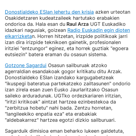
Donostialdeko ESIan lehertu den krisia
azken urteotan
Osakidetzaren kudeatzaileek hartutako erabakien
ondorioa da. Hala esan du
Raul Arza
UGT Euskadiko
idazkari nagusiak, goizean
Radio Euskadin egin dioten
elkarrizketa
n. Horren hitzetan, irizpide politikoak jarri
izan dira irizpide teknikoen gainetik, profesionalen
iritziei "entzungor" eginez, eta horrek guztiak "egoera
eutsiezin" batera eraman du osasun sistema.
Gotzone Sagardui
Osasun sailburuak atzoko
agerraldian esandakoak gogor kritikatu ditu Arzak.
Donostialdeko ESIan izandako kargugabetzeak
"ikuspegi bateratua partekatzeko zailtasunen" ondorio
izan zirela esan zuen Eusko Jaurlaritzako Osasun
saileko arduradunak. UGTko ordezkariaren iritzian,
"iritzi kritikoak" aintzat hartzea ezinbestekoa da
"zerbitzua hobetu" nahi bada. Zentzu horretan,
"langileekiko enpatia eza" eta erabakiak
"aldebakarrez" hartzea egotzi dizkio sailburuari.
Sagarduik dimisioa eman beharko lukeen galdetuta,