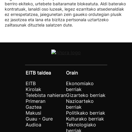
berriro ekiteko, urtebete baitaramate blokeatuta. Aldi baterako
kontratuak, lanaldi oso luzeak, legez ezarritako atsedenaldiak
ez errespetatzea, jaiegunetan zein gaueko ordutegian plusik
ez jasotzea eta lana eta bizitza pertsonala uztartzeko
zailtasunak dituztela salatzen dute.
EITB taldea
Orain
EITB
Ekonomiako
Kirolak
berriak
Telebista nahieran
Gizarteko berriak
Primeran
Nazioarteko
Gaztea
berriak
Makusi
Politikako berriak
Guau - Gure
Kulturako berriak
Audioa
Teknologiako
berriak