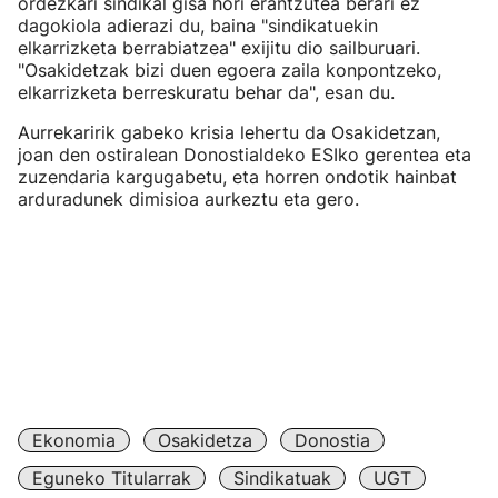
ordezkari sindikal gisa hori erantzutea berari ez
dagokiola adierazi du, baina "sindikatuekin
elkarrizketa berrabiatzea" exijitu dio sailburuari.
"Osakidetzak bizi duen egoera zaila konpontzeko,
elkarrizketa berreskuratu behar da", esan du.
Aurrekaririk gabeko krisia lehertu da Osakidetzan,
joan den ostiralean Donostialdeko ESIko gerentea eta
zuzendaria kargugabetu, eta horren ondotik hainbat
arduradunek dimisioa aurkeztu eta gero.
Ekonomia
Osakidetza
Donostia
Eguneko Titularrak
Sindikatuak
UGT