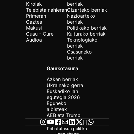
Kirolak
berriak
Telebista nahieran
Gizarteko berriak
Primeran
Nazioarteko
Gaztea
berriak
Makusi
Politikako berriak
Guau - Gure
Kulturako berriak
Audioa
Teknologiako
berriak
Osasuneko
berriak
Gaurkotasuna
Azken berriak
Ukrainako gerra
Euskadiko lan
egutegia 2026
Eguneko
albisteak
AEB eta Trump
Pribatutasun politika
Lege oharra