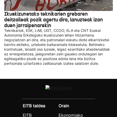
Ikuskizunetako teknikarien grebaren
deitzaileak pozik agertu dira, lanuzteak izan
duen jarraipenarekin
Teknikariok, ESK, LAB, UGT, CCOO, ELA eta CNT Euskal
Autonomia Erkidegoko ikuskizunen lehen hitzarmena
negoziatzen ari dira, eta patronalari eskatu diote elkarrizketei
berriro ekiteko, urtebete baitaramate blokeatuta. Behineko
kontratuak, lanaldi oso luzeak, legez ezarritako atsedenaldiak
ez errespetatzea, jaiegunetan zein gaueko ordutegian lan
egiteagatiko plusik ez jasotzea edota lana eta bizitza
pertsonala uztartzeko zailtasunak izatea salatzen dute.
EITB taldea
Orain
EITB
Ekonomiako