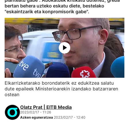
planteatu gabe". Abokatuek kritikatu dutenez, greba
bertan behera uzteko eskatu diete, bestelako
"eskaintzarik eta konpromisorik gabe".
Elkarrizketarako borondaterik ez edukitzea salatu
dute epaileek Ministerioarekin izandako batzarraren
ostean
Olatz Prat | EITB Media
2023/02/17 - 11:26
Azken eguneratzea
2023/02/17 - 12:40