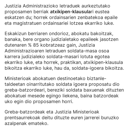
Justizia Administrazioko letraduek aurkeztutako
proposamen berriak
atxikipen-klausula
ri eustea
eskatzen du; horrek ordainsarien zenbatekoa epaile
eta magistratuen ordainsariei lotzea ekarriko luke.
Eskakizun berriaren ondorioz, abokatu bakoitzak,
banaka, bere organo judizialetako epaileek jasotzen
dutenaren % 85 kobratzeaz gain, Justizia
Administrazioaren letraduen soldata-masa osoa
karrera judizialeko soldata-masari lotuta egotea
ekarriko luke, eta horrek, praktikan, atxikipen-klausula
bikoitza ekarriko luke, hau da, soldata-igoera bikoitza.
Ministerioak abokatuen destinoetako biztanle-
taldeetan oinarritutako soldata igoera proposatu dio
greba-batzordeari, bereziki soldata baxuenak dituzten
abokatuei mesede egingo liekena, baina batzordeak
uko egin dio proposamen horri.
Greba-batzordeak eta Justizia Ministerioak
prentsaurrekoak deitu dituzte euren jarrerei buruzko
azalpenak emateko.