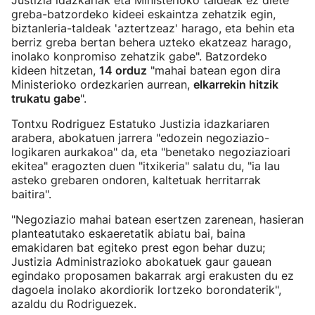
Justizia idazkariak eta Ministerioko taldeak ez diete
greba-batzordeko kideei eskaintza zehatzik egin,
biztanleria-taldeak 'aztertzeaz' harago, eta behin eta
berriz greba bertan behera uzteko ekatzeaz harago,
inolako konpromiso zehatzik gabe". Batzordeko
kideen hitzetan,
14 orduz
"mahai batean egon dira
Ministerioko ordezkarien aurrean,
elkarrekin hitzik
trukatu gabe
".
Tontxu Rodriguez Estatuko Justizia idazkariaren
arabera, abokatuen jarrera "edozein negoziazio-
logikaren aurkakoa" da, eta "benetako negoziazioari
ekitea" eragozten duen "itxikeria" salatu du, "ia lau
asteko grebaren ondoren, kaltetuak herritarrak
baitira".
"Negoziazio mahai batean esertzen zarenean, hasieran
planteatutako eskaeretatik abiatu bai, baina
emakidaren bat egiteko prest egon behar duzu;
Justizia Administrazioko abokatuek gaur gauean
egindako proposamen bakarrak argi erakusten du ez
dagoela inolako akordiorik lortzeko borondaterik",
azaldu du Rodriguezek.