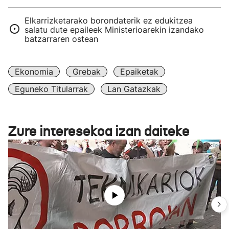
Elkarrizketarako borondaterik ez edukitzea
salatu dute epaileek Ministerioarekin izandako
batzarraren ostean
Ekonomia
Grebak
Epaiketak
Eguneko Titularrak
Lan Gatazkak
Zure interesekoa izan daiteke