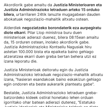
Akordiorik gabe amaitu da
Justizia Ministerioaren eta
Justizia Administrazioko letraduen arteko 15 orduko
bilera
, urtarrilaren 24tik lanuzte mugagabean dauden
abokatuak negoziazio-mahaitik altxatu ostean.
Alderdiek
negoziatzeko borondaterik eza aurpegiratu
diote elkarri
. Pilar Llop ministroa buru duen
ministerioak adierazi duenez, bilera 08:15ean amaitu
da, 15 orduren ostean, inolako akordiorik gabe.
Justizia Administrazioko Kontseilu Nagusiak hiru
astetan 100.000 bista eta epaiketa baino gehiago
atzeratzea ekarri duen greba bertan behera utzi ez
izana leporatu die.
Justizia Ministerioak deitoratu egin du Justizia
Administrazioko letraduak negoziazio-mahaitik altxatu
izana, "hasieran esandakoak baino eskakizun gehiago
egin ondoren eta beste aukerarik planteatu gabe".
Bestalde, Justizia Administrazioko letraduen greba-
batzordeko kideek ostiral honetako lehen orduan
igorritako ohar batean adierazi dutenez, "Estatuko