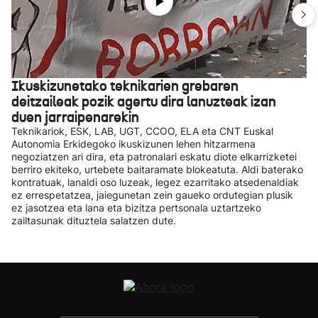
Ikuskizunetako teknikarien grebaren
deitzaileak pozik agertu dira lanuzteak izan
duen jarraipenarekin
Teknikariok, ESK, LAB, UGT, CCOO, ELA eta CNT Euskal
Autonomia Erkidegoko ikuskizunen lehen hitzarmena
negoziatzen ari dira, eta patronalari eskatu diote elkarrizketei
berriro ekiteko, urtebete baitaramate blokeatuta. Aldi baterako
kontratuak, lanaldi oso luzeak, legez ezarritako atsedenaldiak
ez errespetatzea, jaiegunetan zein gaueko ordutegian plusik
ez jasotzea eta lana eta bizitza pertsonala uztartzeko
zailtasunak dituztela salatzen dute.