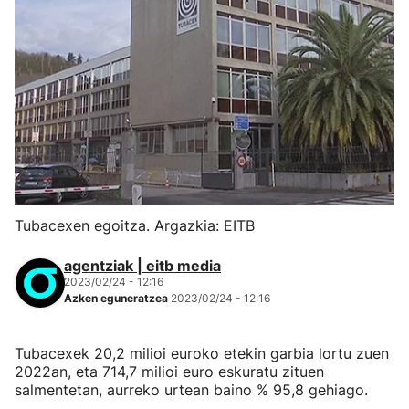
Tubacexen egoitza. Argazkia: EITB
agentziak | eitb media
2023/02/24 - 12:16
Azken eguneratzea
2023/02/24 - 12:16
Tubacexek 20,2 milioi euroko etekin garbia lortu zuen
2022an, eta 714,7 milioi euro eskuratu zituen
salmentetan, aurreko urtean baino % 95,8 gehiago.