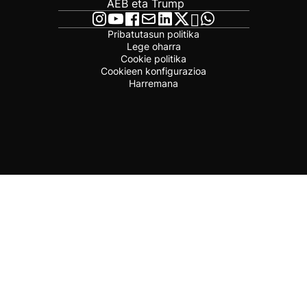
AEB eta Trump
Pribatutasun politika
Lege oharra
Cookie politika
Cookieen konfigurazioa
Harremana