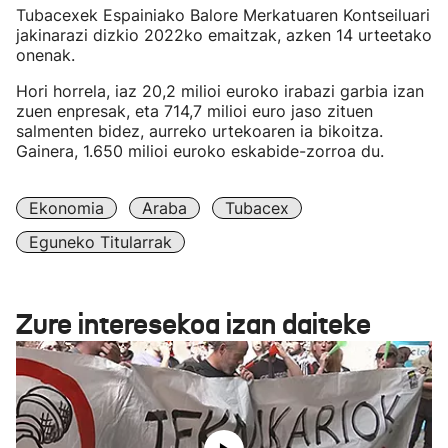
Tubacexek Espainiako Balore Merkatuaren Kontseiluari
jakinarazi dizkio 2022ko emaitzak, azken 14 urteetako
onenak.
Hori horrela, iaz 20,2 milioi euroko irabazi garbia izan
zuen enpresak, eta 714,7 milioi euro jaso zituen
salmenten bidez, aurreko urtekoaren ia bikoitza.
Gainera, 1.650 milioi euroko eskabide-zorroa du.
Ekonomia
Araba
Tubacex
Eguneko Titularrak
Zure interesekoa izan daiteke