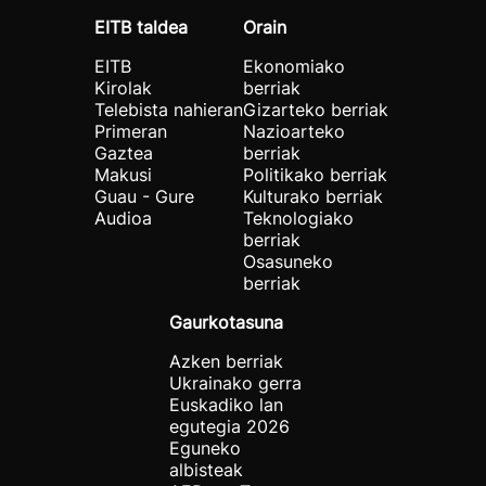
EITB taldea
Orain
EITB
Ekonomiako
Kirolak
berriak
Telebista nahieran
Gizarteko berriak
Primeran
Nazioarteko
Gaztea
berriak
Makusi
Politikako berriak
Guau - Gure
Kulturako berriak
Audioa
Teknologiako
berriak
Osasuneko
berriak
Gaurkotasuna
Azken berriak
Ukrainako gerra
Euskadiko lan
egutegia 2026
Eguneko
albisteak