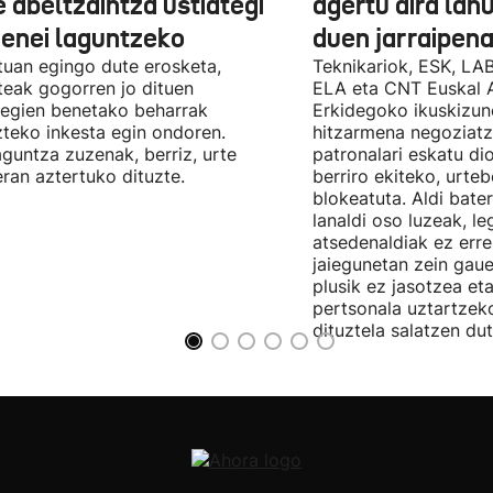
 abeltzaintza ustiategi
agertu dira lan
ienei laguntzeko
duen jarraipena
uan egingo dute erosketa,
Teknikariok, ESK, LA
teak gogorren jo dituen
ELA eta CNT Euskal 
tegien benetako beharrak
Erkidegoko ikuskizun
teko inkesta egin ondoren.
hitzarmena negoziatze
aguntza zuzenak, berriz, urte
patronalari eskatu dio
ran aztertuko dituzte.
berriro ekiteko, urte
blokeatuta. Aldi bate
lanaldi oso luzeak, le
atsedenaldiak ez erre
jaiegunetan zein gau
plusik ez jasotzea eta
pertsonala uztartzek
dituztela salatzen dut