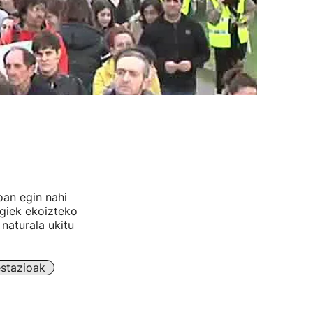
oan egin nahi
egiek ekoizteko
naturala ukitu
stazioak