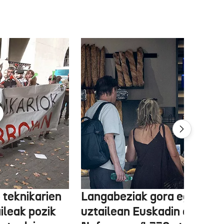
 teknikarien
Langabeziak gora egin du
ileak pozik
uztailean Euskadin eta