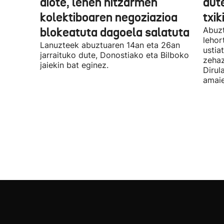
diote, lehen hitzarmen
dute
kolektiboaren negoziazioa
txik
blokeatuta dagoela salatuta
Abuzt
lehor
Lanuzteek abuztuaren 14an eta 26an
ustia
jarraituko dute, Donostiako eta Bilboko
zehaz
jaiekin bat eginez.
Dirul
amaie