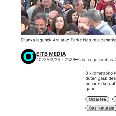
Ehunka lagunek Aralarko Parke Naturala zeharka
EITB MEDIA
2023/03/25 - 21:36
Azken eguneratzea
8 kilometroko l
duten gasbideak
beharrezko dute
gabe.
Gizartea
Gas Naturala