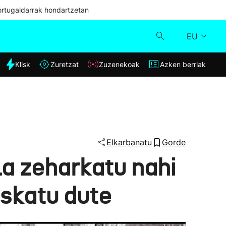
ortugaldarrak hondartzetan
EU
dia
Klisk
Zuretzat
Zuzenekoak
Azken berriak
Klisk
Zuzenekoak
Zuretzat
Elkarbanatu
Gorde
a zeharkatu nahi
Azken berriak
eskatu dute