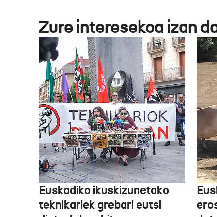
Zure interesekoa izan d
Euskadiko ikuskizunetako
Eus
teknikariek grebari eutsi
ero