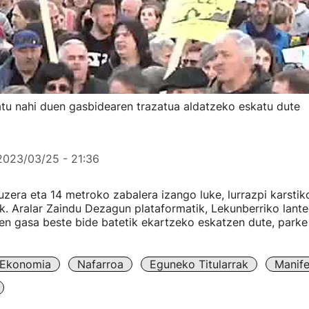
tu nahi duen gasbidearen trazatua aldatzeko eskatu dute
2023/03/25 - 21:36
uzera eta 14 metroko zabalera izango luke, lurrazpi karstik
. Aralar Zaindu Dezagun plataformatik, Lekunberriko lant
n gasa beste bide batetik ekartzeko eskatzen dute, parke 
Ekonomia
Nafarroa
Eguneko Titularrak
Manife