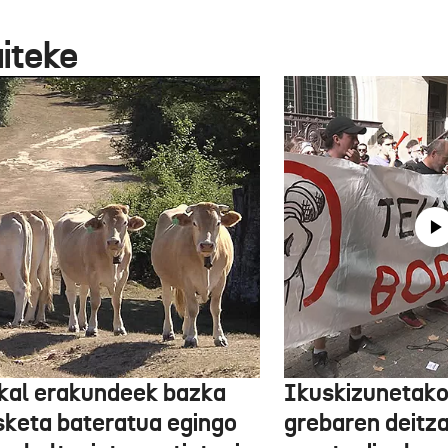
aiteke
kal erakundeek bazka
Ikuskizunetako
sketa bateratua egingo
grebaren deitza