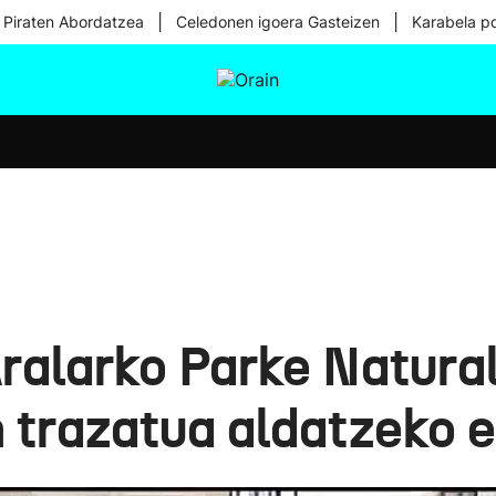
|
|
 Piraten Abordatzea
Celedonen igoera Gasteizen
Karabela p
tura
Ikusmiran
Egural
Osasuna
Teknologia
ralarko Parke Natural
 trazatua aldatzeko 