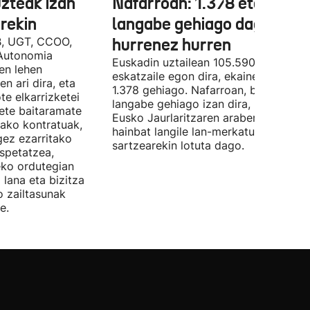
uzteak izan
Nafarroan: 1.378 eta 534
rekin
langabe gehiago dago,
B, UGT, CCOO,
hurrenez hurren
Autonomia
Euskadin uztailean 105.590 enplegu-
en lehen
eskatzaile egon dira, ekainean baino
n ari dira, eta
1.378 gehiago. Nafarroan, berriz, 534
te elkarrizketei
langabe gehiago izan dira, 28.843.
bete baitaramate
Eusko Jaurlaritzaren arabera, datu ho
rako kontratuak,
hainbat langile lan-merkatuan
gez ezarritako
sartzearekin lotuta dago.
spetatzea,
eko ordutegian
 lana eta bizitza
o zailtasunak
e.