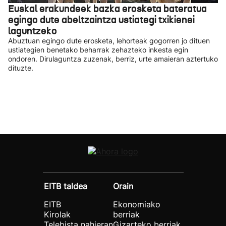
Euskal erakundeek bazka erosketa bateratua
egingo dute abeltzaintza ustiategi txikienei
laguntzeko
Abuztuan egingo dute erosketa, lehorteak gogorren jo dituen
ustiategien benetako beharrak zehazteko inkesta egin
ondoren. Dirulaguntza zuzenak, berriz, urte amaieran aztertuko
dituzte.
EITB taldea
Orain
EITB
Ekonomiako
Kirolak
berriak
Telebista nahieran
Gizarteko berriak