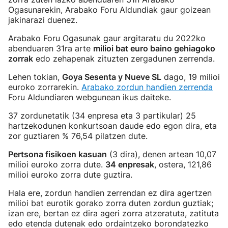
Ogasunarekin, Arabako Foru Aldundiak gaur goizean
jakinarazi duenez.
Arabako Foru Ogasunak gaur argitaratu du 2022ko
abenduaren 31ra arte
milioi bat euro baino gehiagoko
zorrak
edo zehapenak zituzten zergadunen zerrenda.
Lehen tokian,
Goya Sesenta y Nueve SL
dago, 19 milioi
euroko zorrarekin.
Arabako zordun handien zerrenda
Foru Aldundiaren webgunean ikus daiteke.
37 zordunetatik (34 enpresa eta 3 partikular) 25
hartzekodunen konkurtsoan daude edo egon dira, eta
zor guztiaren % 76,54 pilatzen dute.
Pertsona fisikoen kasuan
(3 dira), denen artean 10,07
milioi euroko zorra dute.
34 enpresak
, ostera, 121,86
milioi euroko zorra dute guztira.
Hala ere, zordun handien zerrendan ez dira agertzen
milioi bat eurotik gorako zorra duten zordun guztiak;
izan ere, bertan ez dira ageri zorra atzeratuta, zatituta
edo etenda dutenak edo ordaintzeko borondatezko