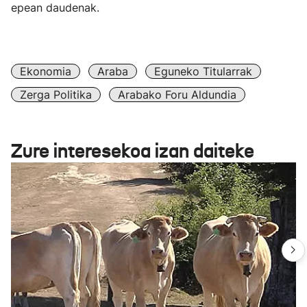
epean daudenak.
Ekonomia
Araba
Eguneko Titularrak
Zerga Politika
Arabako Foru Aldundia
Zure interesekoa izan daiteke