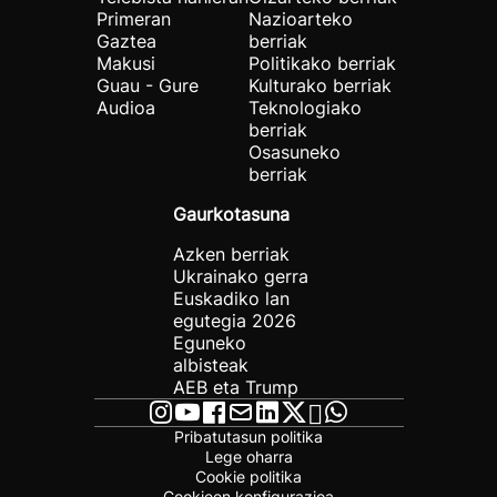
Primeran
Nazioarteko
Gaztea
berriak
Makusi
Politikako berriak
Guau - Gure
Kulturako berriak
Audioa
Teknologiako
berriak
Osasuneko
berriak
Gaurkotasuna
Azken berriak
Ukrainako gerra
Euskadiko lan
egutegia 2026
Eguneko
albisteak
AEB eta Trump
Pribatutasun politika
Lege oharra
Cookie politika
Cookieen konfigurazioa