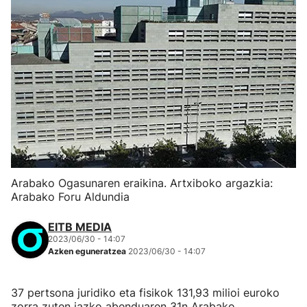
Arabako Ogasunaren eraikina. Artxiboko argazkia:
Arabako Foru Aldundia
EITB MEDIA
2023/06/30 - 14:07
Azken eguneratzea
2023/06/30 - 14:07
37 pertsona juridiko eta fisikok 131,93 milioi euroko
zorra zuten iazko abenduaren 31n Arabako