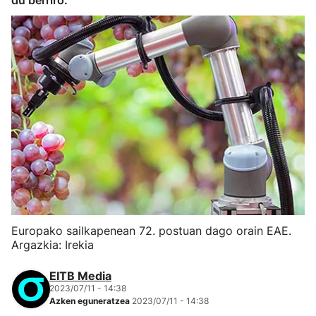
du berriro.
Europako sailkapenean 72. postuan dago orain EAE.
Argazkia: Irekia
EITB Media
2023/07/11 - 14:38
Azken eguneratzea
2023/07/11 - 14:38