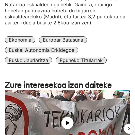
Nafarroa eskualdeen gainetik. Gainera, oraingo
honetan puntuazioa hobetu du bigarren
eskualdearekiko (Madril), eta tartea 3,2 puntukoa da
aurten (duela bi urte 2,6koa izan zen).
Ekonomia
Europar Batasuna
Euskal Autonomia Erkidegoa
Eusko Jaurlaritza
Eguneko Titularrak
Zure interesekoa izan daiteke