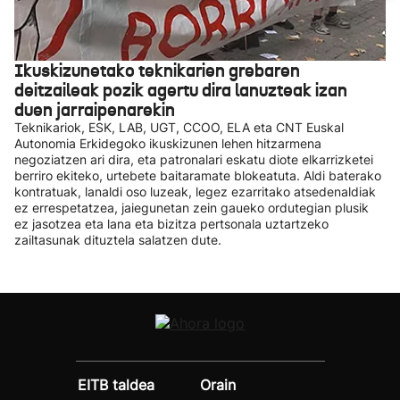
Ikuskizunetako teknikarien grebaren
deitzaileak pozik agertu dira lanuzteak izan
duen jarraipenarekin
Teknikariok, ESK, LAB, UGT, CCOO, ELA eta CNT Euskal
Autonomia Erkidegoko ikuskizunen lehen hitzarmena
negoziatzen ari dira, eta patronalari eskatu diote elkarrizketei
berriro ekiteko, urtebete baitaramate blokeatuta. Aldi baterako
kontratuak, lanaldi oso luzeak, legez ezarritako atsedenaldiak
ez errespetatzea, jaiegunetan zein gaueko ordutegian plusik
ez jasotzea eta lana eta bizitza pertsonala uztartzeko
zailtasunak dituztela salatzen dute.
EITB taldea
Orain