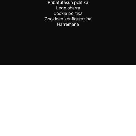
Pribatutasun politika
Lege oharra
Cookie politika
Cookieen konfigurazioa
Harremana