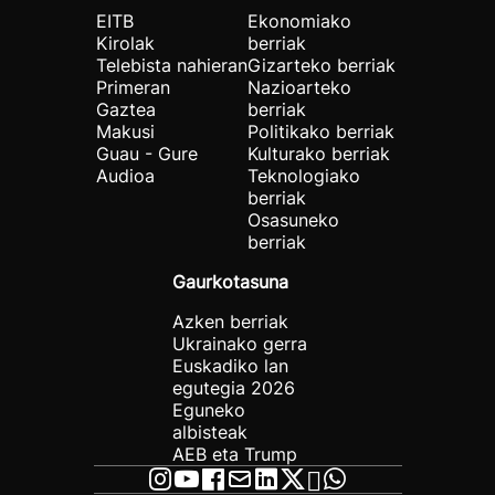
EITB
Ekonomiako
Kirolak
berriak
Telebista nahieran
Gizarteko berriak
Primeran
Nazioarteko
Gaztea
berriak
Makusi
Politikako berriak
Guau - Gure
Kulturako berriak
Audioa
Teknologiako
berriak
Osasuneko
berriak
Gaurkotasuna
Azken berriak
Ukrainako gerra
Euskadiko lan
egutegia 2026
Eguneko
albisteak
AEB eta Trump