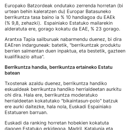
Europako Batzordeak ondutako zerrenda horretan (bi
urtean behin kaleratzen du) Europar Batasuneko
berrikuntza tasa baino ia % 10 handiagoa du EAEk
(% 9,8, zehazki). Espainiako Estatuko mailarekin
alderatuta ere, gorago kokatu da EAE, % 23 gorago.
Arantxa Tapia sailburuak nabarmendu duenez, bi dira
EAEren indarguneak: batetik, "berrikuntzak produktu
berrien salmentan duen inpaktua, eta bestetik, gazteen
kualifikazio altua".
Berrikuntza handia, berrikuntza ertaineko Estatu
batean
Txostenak azaldu duenez, berrikuntza handiko
eskualdeak berrikuntza handiko herrialdeetan aurkitu
ohi dira. Hala ere, berrikuntza moderatuko
herrialdeetan kokatutako "bikaintasun-polo" batzuk
ere aurki daitezke, hala nola, Euskadi Espainiako
Estatuaren barruan.
Euskadi da ranking horretan hobekien kokatuta
dagoen Estatuko erkidegoa, Madril, Katalunia eta