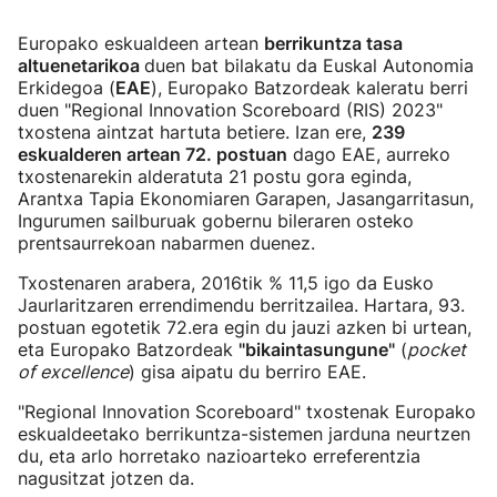
Europako eskualdeen artean
berrikuntza tasa
altuenetarikoa
duen bat bilakatu da Euskal Autonomia
Erkidegoa (
EAE
), Europako Batzordeak kaleratu berri
duen "Regional Innovation Scoreboard (RIS) 2023"
txostena aintzat hartuta betiere. Izan ere,
239
eskualderen artean 72. postuan
dago EAE, aurreko
txostenarekin alderatuta 21 postu gora eginda,
Arantxa Tapia Ekonomiaren Garapen, Jasangarritasun,
Ingurumen sailburuak gobernu bileraren osteko
prentsaurrekoan nabarmen duenez.
Txostenaren arabera, 2016tik % 11,5 igo da Eusko
Jaurlaritzaren errendimendu berritzailea. Hartara, 93.
postuan egotetik 72.era egin du jauzi azken bi urtean,
eta Europako Batzordeak
"bikaintasungune"
(
pocket
of excellence
) gisa aipatu du berriro EAE.
"Regional Innovation Scoreboard" txostenak Europako
eskualdeetako berrikuntza-sistemen jarduna neurtzen
du, eta arlo horretako nazioarteko erreferentzia
nagusitzat jotzen da.