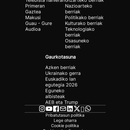
Telebista nahieran
Gizarteko berriak
Primeran
Nazioarteko
Gaztea
berriak
Makusi
Politikako berriak
Guau - Gure
Kulturako berriak
Audioa
Teknologiako
berriak
Osasuneko
berriak
Gaurkotasuna
Azken berriak
Ukrainako gerra
Euskadiko lan
egutegia 2026
Eguneko
albisteak
AEB eta Trump
Pribatutasun politika
Lege oharra
Cookie politika