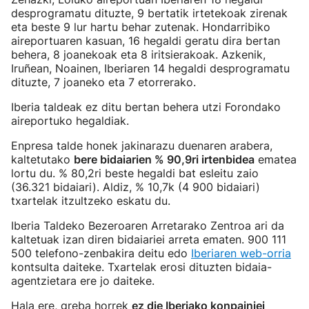
desprogramatu dituzte, 9 bertatik irtetekoak zirenak
eta beste 9 lur hartu behar zutenak. Hondarribiko
aireportuaren kasuan, 16 hegaldi geratu dira bertan
behera, 8 joanekoak eta 8 iritsierakoak. Azkenik,
Iruñean, Noainen, Iberiaren 14 hegaldi desprogramatu
dituzte, 7 joaneko eta 7 etorrerako.
Iberia taldeak ez ditu bertan behera utzi Forondako
aireportuko hegaldiak.
Enpresa talde honek jakinarazu duenaren arabera,
kaltetutako
bere bidaiarien % 90,9ri irtenbidea
ematea
lortu du. % 80,2ri beste hegaldi bat esleitu zaio
(36.321 bidaiari). Aldiz, % 10,7k (4 900 bidaiari)
txartelak itzultzeko eskatu du.
Iberia Taldeko Bezeroaren Arretarako Zentroa ari da
kaltetuak izan diren bidaiariei arreta ematen. 900 111
500 telefono-zenbakira deitu edo
Iberiaren web-orria
kontsulta daiteke. Txartelak erosi dituzten bidaia-
agentzietara ere jo daiteke.
Hala ere, greba horrek
ez die Iberiako konpainiei