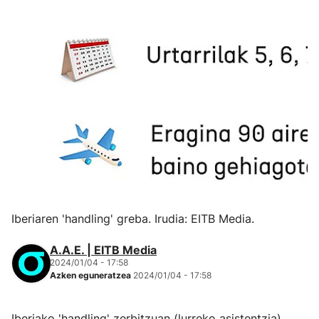
Iberiaren 'handling' greba. Irudia: EITB Media.
A.A.E. | EITB Media
2024/01/04 - 17:58
Azken eguneratzea
2024/01/04 - 17:58
Iberiako 'handling' zerbitzuan (lurreko asistentzia)