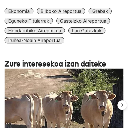
Ekonomia
Bilboko Aireportua
Grebak
Eguneko Titularrak
Gasteizko Aireportua
Hondarribiko Aireportua
Lan Gatazkak
Iruñea-Noain Aireportua
Zure interesekoa izan daiteke