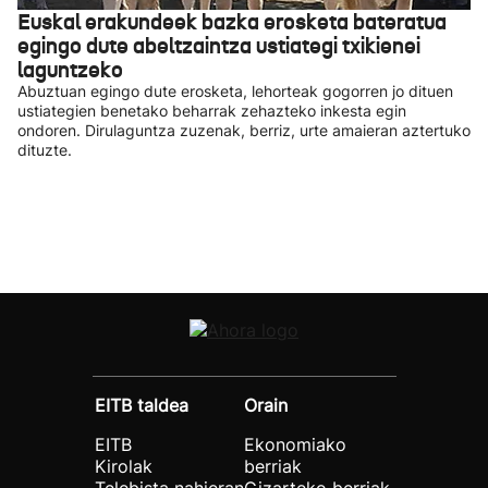
Euskal erakundeek bazka erosketa bateratua
egingo dute abeltzaintza ustiategi txikienei
laguntzeko
Abuztuan egingo dute erosketa, lehorteak gogorren jo dituen
ustiategien benetako beharrak zehazteko inkesta egin
ondoren. Dirulaguntza zuzenak, berriz, urte amaieran aztertuko
dituzte.
EITB taldea
Orain
EITB
Ekonomiako
Kirolak
berriak