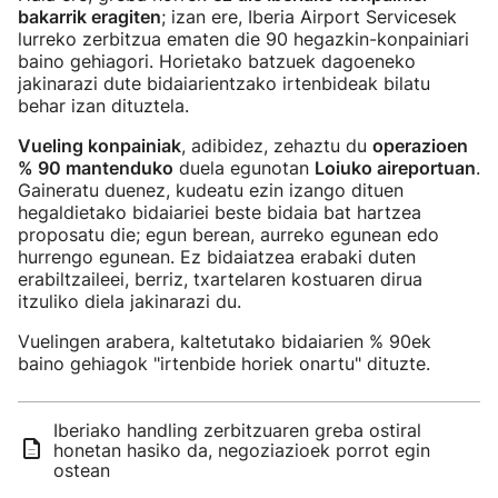
bakarrik eragiten
; izan ere, Iberia Airport Servicesek
lurreko zerbitzua ematen die 90 hegazkin-konpainiari
baino gehiagori. Horietako batzuek dagoeneko
jakinarazi dute bidaiarientzako irtenbideak bilatu
behar izan dituztela.
Vueling konpainiak
, adibidez, zehaztu du
operazioen
% 90 mantenduko
duela egunotan
Loiuko aireportuan
.
Gaineratu duenez, kudeatu ezin izango dituen
hegaldietako bidaiariei beste bidaia bat hartzea
proposatu die; egun berean, aurreko egunean edo
hurrengo egunean. Ez bidaiatzea erabaki duten
erabiltzaileei, berriz, txartelaren kostuaren dirua
itzuliko diela jakinarazi du.
Vuelingen arabera, kaltetutako bidaiarien % 90ek
baino gehiagok "irtenbide horiek onartu" dituzte.
Iberiako handling zerbitzuaren greba ostiral
honetan hasiko da, negoziazioek porrot egin
ostean