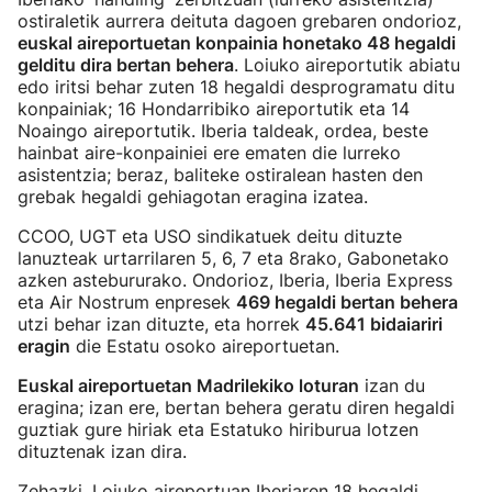
ostiraletik aurrera deituta dagoen grebaren ondorioz,
euskal aireportuetan konpainia honetako 48 hegaldi
gelditu dira bertan behera
. Loiuko aireportutik abiatu
edo iritsi behar zuten 18 hegaldi desprogramatu ditu
konpainiak; 16 Hondarribiko aireportutik eta 14
Noaingo aireportutik. Iberia taldeak, ordea, beste
hainbat aire-konpainiei ere ematen die lurreko
asistentzia; beraz, baliteke ostiralean hasten den
grebak hegaldi gehiagotan eragina izatea.
CCOO, UGT eta USO sindikatuek deitu dituzte
lanuzteak urtarrilaren 5, 6, 7 eta 8rako, Gabonetako
azken astebururako. Ondorioz, Iberia, Iberia Express
eta Air Nostrum enpresek
469 hegaldi bertan behera
utzi behar izan dituzte, eta horrek
45.641 bidaiariri
eragin
die Estatu osoko aireportuetan.
Euskal aireportuetan Madrilekiko loturan
izan du
eragina; izan ere, bertan behera geratu diren hegaldi
guztiak gure hiriak eta Estatuko hiriburua lotzen
dituztenak izan dira.
Zehazki, Loiuko aireportuan Iberiaren 18 hegaldi