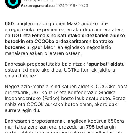
2024/10/16 - 20:23
Azken eguneratzea
2024/10/16 - 20:23
650
langileri eragingo dien MasOrangeko lan-
erregulazioko espedientearen akordioa aurrera atera
da
UGT eta Fetico sindikatuetako ordezkarien aldeko
botoekin eta CCOOko ordezkaritzaren kontrako
botoarekin
, gaur Madrilen egindako negoziazio
mahaiaren azken bileraren ostean.
Enpresak proposatutako baldintzak
"apur bat" aldatu
ostean itxi dute akordioa, UGTko iturriek jakitera
eman dutenez.
Negoziazio-mahaia, sindikatuen aldetik, CCOOko bost
ordezkarik, UGTko lauk eta Konfederazio Sindikal
Independenteko (Fetico) beste lauk osatu dute. Beraz,
nahiz eta CCOOk aurkako botoa eman, akordioak
aurrera egin du.
Enpresaren proposamenak langileen kopurua 650era
murriztea zen; izan ere, prozeduran
795
behargin
sartuz abiatu zen lan-erregulazioko espedientea, eta