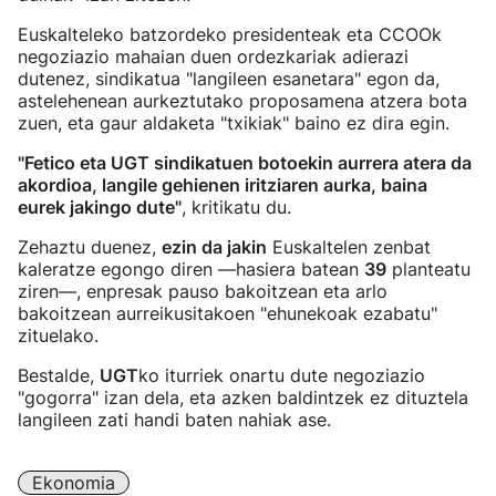
Euskalteleko batzordeko presidenteak eta CCOOk
negoziazio mahaian duen ordezkariak adierazi
dutenez, sindikatua "langileen esanetara" egon da,
astelehenean aurkeztutako proposamena atzera bota
zuen, eta gaur aldaketa "txikiak" baino ez dira egin.
"Fetico eta UGT sindikatuen botoekin aurrera atera da
akordioa, langile gehienen iritziaren aurka, baina
eurek jakingo dute"
, kritikatu du.
Zehaztu duenez,
ezin da jakin
Euskaltelen zenbat
kaleratze egongo diren —hasiera batean
39
planteatu
ziren—, enpresak pauso bakoitzean eta arlo
bakoitzean aurreikusitakoen "ehunekoak ezabatu"
zituelako.
Bestalde,
UGT
ko iturriek onartu dute negoziazio
"gogorra" izan dela, eta azken baldintzek ez dituztela
langileen zati handi baten nahiak ase.
Ekonomia