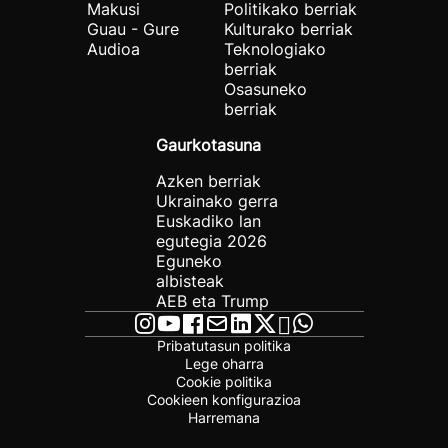
Makusi
Politikako berriak
Guau - Gure
Kulturako berriak
Audioa
Teknologiako
berriak
Osasuneko
berriak
Gaurkotasuna
Azken berriak
Ukrainako gerra
Euskadiko lan
egutegia 2026
Eguneko
albisteak
AEB eta Trump
Pribatutasun politika
Lege oharra
Cookie politika
Cookieen konfigurazioa
Harremana