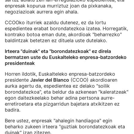
enpresak kopurua murriztuz joan da pixkanaka,
negoziazioak aurrera egin ahala.
CCOOko iturriek azaldu dutenez, ez da lortu
espedientea erabat borondatezkoa izatea. Horregatik,
kontrako botoa eman dute, akordioak "beharrezko"
baldintzak betetzen ez dituela uste dutelako.
Irteera "duinak" eta "borondatezkoak" ez direla
bermatzen uste du Euskalteleko enpresa-batzordeko
presidenteak
Horren ildotik, Euskalteleko enpresa-batzordeko
presidente
Javier del Blanco
(CCOO) akordioaren
aurka agertu da, espedientea ez delako "soilik
borondatezkoa", eta beldur da azkenean "kaleratzeak"
egon daitezkeelako behar adina pertsona aurre-
erretiroetara eta pizgarridun bajetara atxikitzen ez
badira.
Bere ustez, enpresak "ahalegin handiagoa" egin
beharko zukeen irteera "guztiak borondatezkoak eta
duinak" izan zitezen.