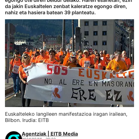
egongo ote diren beldur delako. Haren esanetan, ezin
da jakin Euskaltelen zenbat kaleratze egongo diren,
nahiz eta hasiera batean 39 planteatu.
Euskalteleko langileen manifestazioa iragan irailean,
Bilbon. Irudia: EITB
Agentziak | EITB Media