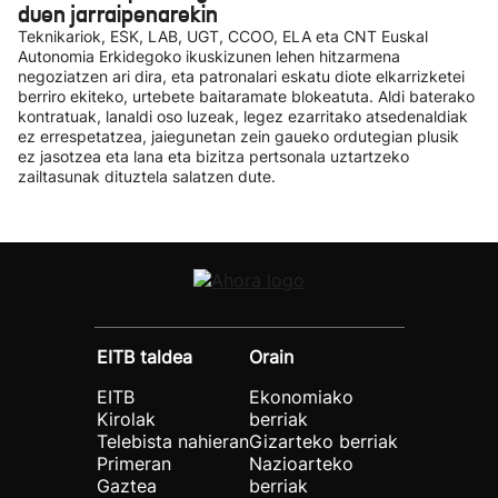
duen jarraipenarekin
Teknikariok, ESK, LAB, UGT, CCOO, ELA eta CNT Euskal
Autonomia Erkidegoko ikuskizunen lehen hitzarmena
negoziatzen ari dira, eta patronalari eskatu diote elkarrizketei
berriro ekiteko, urtebete baitaramate blokeatuta. Aldi baterako
kontratuak, lanaldi oso luzeak, legez ezarritako atsedenaldiak
ez errespetatzea, jaiegunetan zein gaueko ordutegian plusik
ez jasotzea eta lana eta bizitza pertsonala uztartzeko
zailtasunak dituztela salatzen dute.
EITB taldea
Orain
EITB
Ekonomiako
Kirolak
berriak
Telebista nahieran
Gizarteko berriak
Primeran
Nazioarteko
Gaztea
berriak