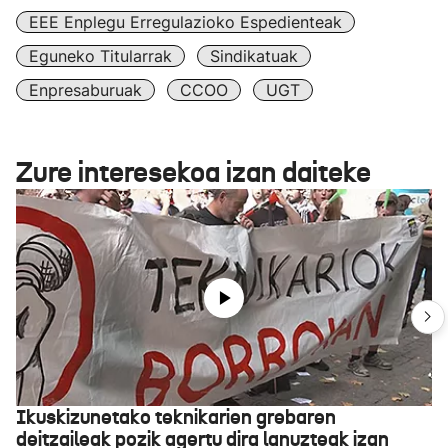
EEE Enplegu Erregulazioko Espedienteak
Eguneko Titularrak
Sindikatuak
Enpresaburuak
CCOO
UGT
Zure interesekoa izan daiteke
Ikuskizunetako teknikarien grebaren
deitzaileak pozik agertu dira lanuzteak izan