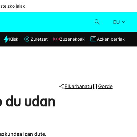
steizko jaiak
EU
dia
Klisk
Zuretzat
Zuzenekoak
Azken berriak
Klisk
Zuzenekoak
Zuretzat
Elkarbanatu
Gorde
o du udan
Azken berriak
hazkundea izan dute.