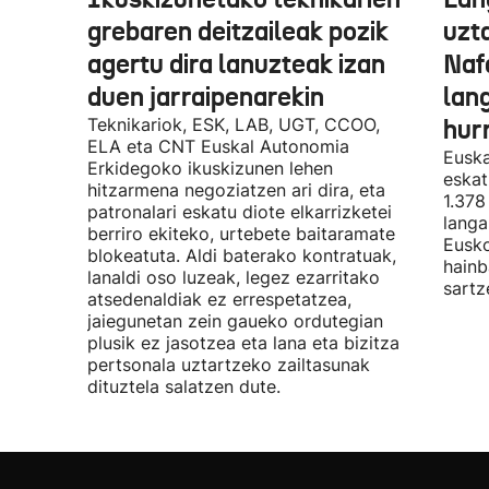
grebaren deitzaileak pozik
uzt
agertu dira lanuzteak izan
Naf
duen jarraipenarekin
lan
Teknikariok, ESK, LAB, UGT, CCOO,
hur
ELA eta CNT Euskal Autonomia
Euska
Erkidegoko ikuskizunen lehen
eskat
hitzarmena negoziatzen ari dira, eta
1.378
patronalari eskatu diote elkarrizketei
langa
berriro ekiteko, urtebete baitaramate
Eusko
blokeatuta. Aldi baterako kontratuak,
hainb
lanaldi oso luzeak, legez ezarritako
sartz
atsedenaldiak ez errespetatzea,
jaiegunetan zein gaueko ordutegian
plusik ez jasotzea eta lana eta bizitza
pertsonala uztartzeko zailtasunak
dituztela salatzen dute.