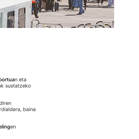
portua
n eta
ak sustatzeko
diren
dialdera, baina
ling
en