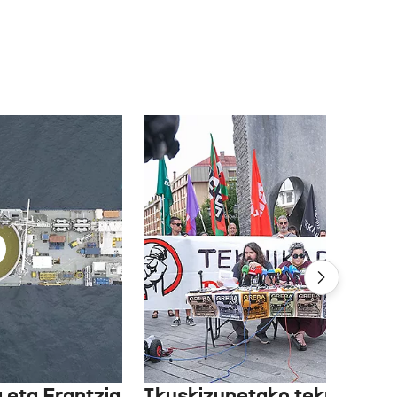
 eta Frantzia
Ikuskizunetako teknikariek