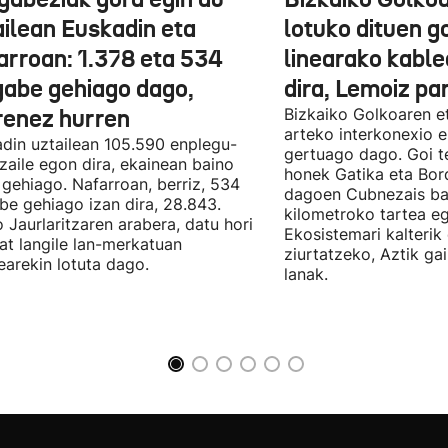
ailean Euskadin eta
lotuko dituen g
arroan: 1.378 eta 534
linearako kable
gabe gehiago dago,
dira, Lemoiz pa
renez hurren
Bizkaiko Golkoaren e
arteko interkonexio e
din uztailean 105.590 enplegu-
gertuago dago. Goi te
zaile egon dira, ekainean baino
honek Gatika eta Bord
 gehiago. Nafarroan, berriz, 534
dagoen Cubnezais ba
be gehiago izan dira, 28.843.
kilometroko tartea eg
 Jaurlaritzaren arabera, datu hori
Ekosistemari kalterik
at langile lan-merkatuan
ziurtatzeko, Aztik ga
earekin lotuta dago.
lanak.