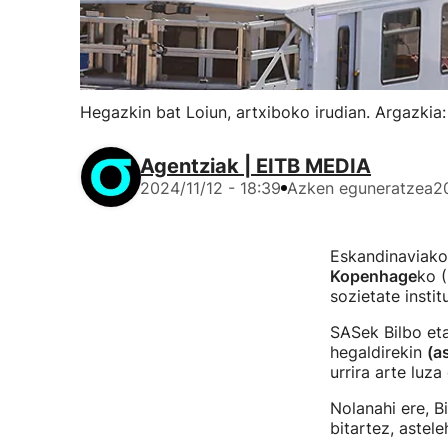
Hegazkin bat Loiun, artxiboko irudian. Argazkia
Agentziak | EITB MEDIA
2024/11/12 - 18:39
Azken eguneratzea
2
Eskandinaviak
Kopenhage
ko (
sozietate insti
SASek Bilbo eta
hegaldirekin
(a
urrira arte luza
Nolanahi ere, B
bitartez, astele