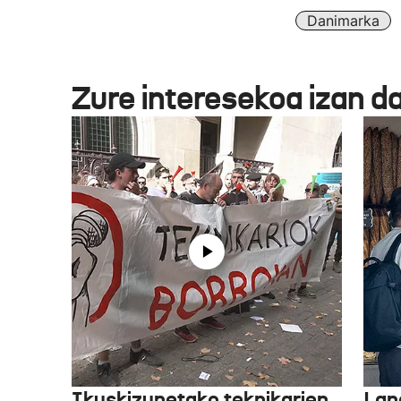
Danimarka
Zure interesekoa izan d
Ikuskizunetako teknikarien
Lan