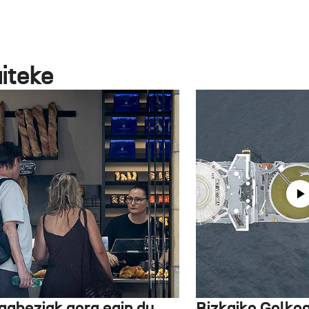
aiteke
gabeziak gora egin du
Bizkaiko Golkoa