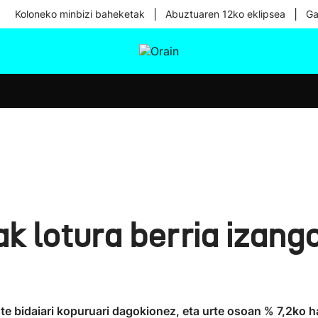
|
|
Koloneko minbizi baheketak
Abuztuaren 12ko eklipsea
Ga
tura
Ikusmiran
Egural
Osasuna
Teknologia
ak lotura berria izang
dute bidaiari kopuruari dagokionez, eta urte osoan % 7,2ko 