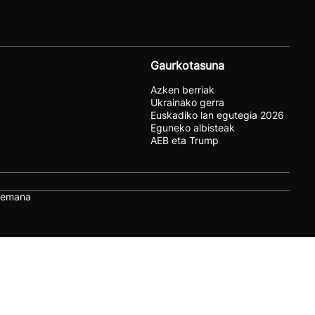
Gaurkotasuna
Azken berriak
Ukrainako gerra
Euskadiko lan egutegia 2026
Eguneko albisteak
AEB eta Trump
remana