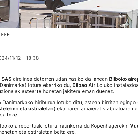
: EFE
024/11/12 - 18:38
o
SAS
airelinea datorren udan hasiko da lanean
Bilboko aire
Danimarka) lotura ekarriko du,
Bilbao Air
Loiuko instalazio
tuzionalak astearte honetan jakitera eman duenez.
 Danimarkako hiriburua lotuko ditu, astean birritan egingo 
stelehen eta ostiraletan)
ekainaren amaieratik abuztuaren er
 daiteke.
ilboko aireportuak lotura iraunkorra du Kopenhagerekin
Vue
henetan eta ostiraletan baita ere.