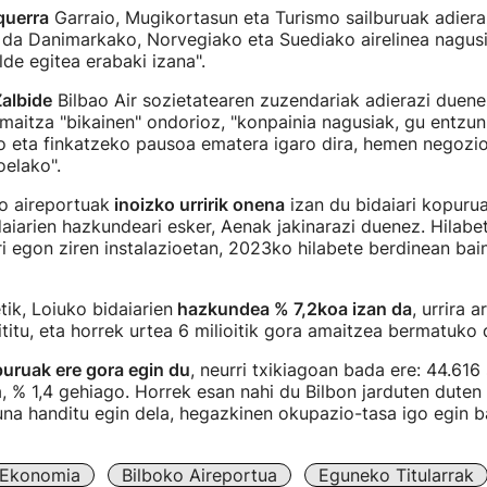
querra
Garraio, Mugikortasun eta Turismo sailburuak adiera
a da Danimarkako, Norvegiako eta Suediako airelinea nagus
lde egitea erabaki izana".
Zalbide
Bilbao Air sozietatearen zuzendariak adierazi duene
maitza "bikainen" ondorioz, "konpainia nagusiak, gu entzun
o eta finkatzeko pausoa ematera igaro dira, hemen negozi
oelako".
ko aireportuak
inoizko urririk onena
izan du bidaiari kopuru
aiarien hazkundeari esker, Aenak jakinarazi duenez. Hilabe
i egon ziren instalazioetan, 2023ko hilabete berdinean bai
tik, Loiuko bidaiarien
hazkundea % 7,2koa izan da
, urrira a
ititu, eta horrek urtea 6 milioitik gora amaitzea bermatuko 
uruak ere gora egin du
, neurri txikiagoan bada ere: 44.616 
ra, % 1,4 gehiago. Horrek esan nahi du Bilbon jarduten duten
una handitu egin dela, hegazkinen okupazio-tasa igo egin ba
Ekonomia
Bilboko Aireportua
Eguneko Titularrak