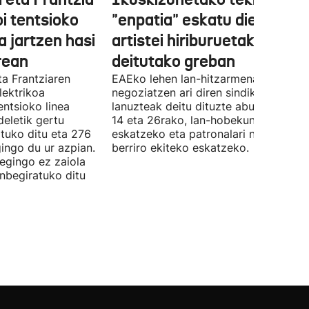
oi tentsioko
"enpatia" eskatu diete
a jartzen hasi
artistei hiriburuetako jaiet
rean
deitutako greban
ta Frantziaren
EAEko lehen lan-hitzarmena
lektrikoa
negoziatzen ari diren sindikatuek
ntsioko linea
lanuzteak deitu dituzte abuztuaren 5,
eletik gertu
14 eta 26rako, lan-hobekuntzak
tuko ditu eta 276
eskatzeko eta patronalari negoziazio
ingo du ur azpian.
berriro ekiteko eskatzeko.
 egingo ez zaiola
inbegiratuko ditu