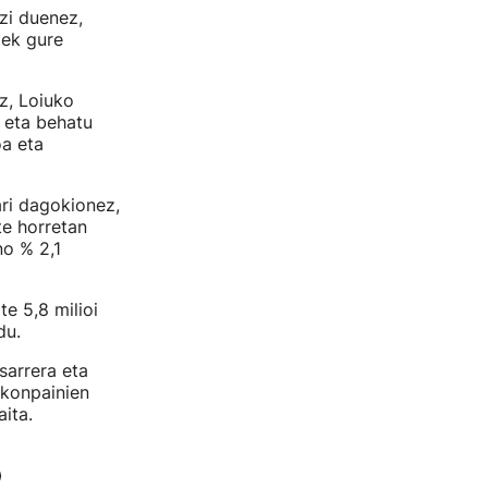
zi duenez,
iek gure
z, Loiuko
 eta behatu
oa eta
ari dagokionez,
te horretan
no % 2,1
rte 5,8 milioi
du.
sarrera eta
 konpainien
ita.