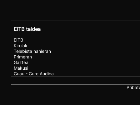
EITB taldea
EITB
Kirolak
Telebista nahieran
Primeran
Gaztea
Makusi
Guau - Gure Audioa
Pribat