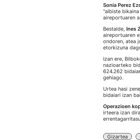
Sonia Perez Ez
"albiste bikain
aireportuaren a
Bestalde,
Ines 
aireportuaren e
ondoren, atea j
etorkizuna dag
Izan ere, Bilbo
nazioarteko bid
624.262 bidaiar
gehiago.
Urtea hasi zene
bidaiari izan ba
Operazioen kop
irteera izan di
errentagarritas
Gizartea