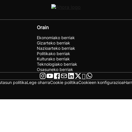
Orain
Ekonomiako berriak
Gizarteko berriak
Nazioarteko berriak
Politikako berriak
Kulturako berriak
Teknologiako berriak
Osasuneko berriak
utasun politika
Lege oharra
Cookie politika
Cookieen konfigurazioa
Har