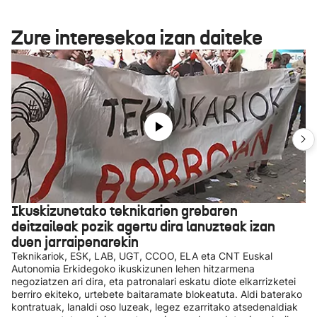
Zure interesekoa izan daiteke
Ikuskizunetako teknikarien grebaren
deitzaileak pozik agertu dira lanuzteak izan
duen jarraipenarekin
Teknikariok, ESK, LAB, UGT, CCOO, ELA eta CNT Euskal
Autonomia Erkidegoko ikuskizunen lehen hitzarmena
negoziatzen ari dira, eta patronalari eskatu diote elkarrizketei
berriro ekiteko, urtebete baitaramate blokeatuta. Aldi baterako
kontratuak, lanaldi oso luzeak, legez ezarritako atsedenaldiak