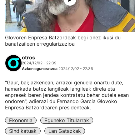
Glovoren Enpresa Batzordeak begi onez ikusi du
banatzaileen erregularizazioa
otros
2024/12/02 - 22:39
Azken eguneratzea
2024/12/02 - 22:36
"Gaur, bai; azkenean, arrazoi genuela onartu dute,
hamarkada batez langileak langileak direla eta
enpresek beren jendea kontratatu behar dutela esan
ondoren", adierazi du Fernando Garcia Glovoko
Enpresa Batzordearen presidenteak.
Ekonomia
Eguneko Titularrak
Sindikatuak
Lan Gatazkak