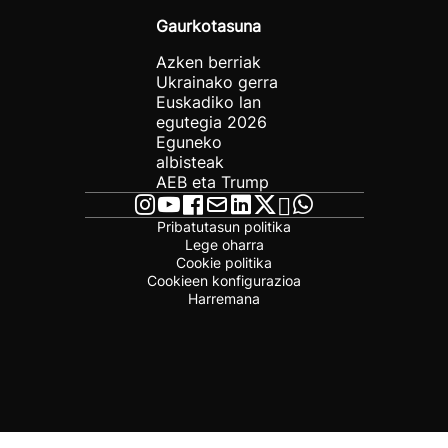
Gaurkotasuna
Azken berriak
Ukrainako gerra
Euskadiko lan
egutegia 2026
Eguneko
albisteak
AEB eta Trump
Pribatutasun politika
Lege oharra
Cookie politika
Cookieen konfigurazioa
Harremana