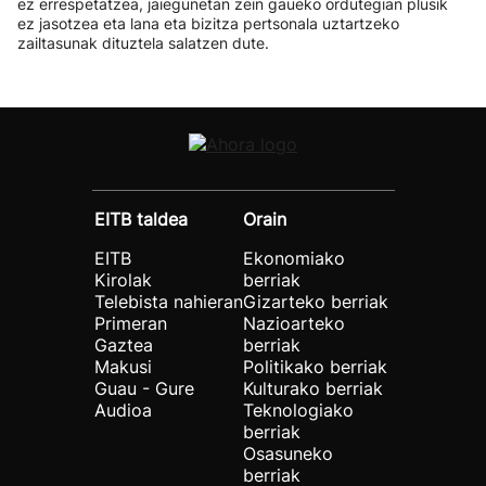
ez errespetatzea, jaiegunetan zein gaueko ordutegian plusik
ez jasotzea eta lana eta bizitza pertsonala uztartzeko
zailtasunak dituztela salatzen dute.
EITB taldea
Orain
EITB
Ekonomiako
Kirolak
berriak
Telebista nahieran
Gizarteko berriak
Primeran
Nazioarteko
Gaztea
berriak
Makusi
Politikako berriak
Guau - Gure
Kulturako berriak
Audioa
Teknologiako
berriak
Osasuneko
berriak