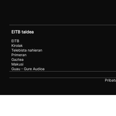
EITB taldea
EITB
Kirolak
Telebista nahieran
Primeran
Gaztea
Makusi
Guau - Gure Audioa
Pribat