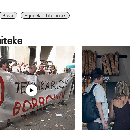
Bbva
Eguneko Titularrak
aiteke