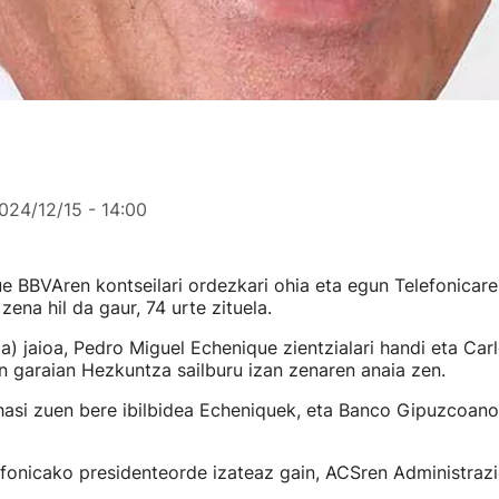
024/12/15 - 14:00
e BBVAren kontseilari ordezkari ohia eta egun Telefonicare
ena hil da gaur, 74 urte zituela.
a) jaioa, Pedro Miguel Echenique zientzialari handi eta Car
 garaian Hezkuntza sailburu izan zenaren anaia zen.
hasi zuen bere ibilbidea Echeniquek, eta Banco Gipuzcoano
fonicako presidenteorde izateaz gain, ACSren Administrazi