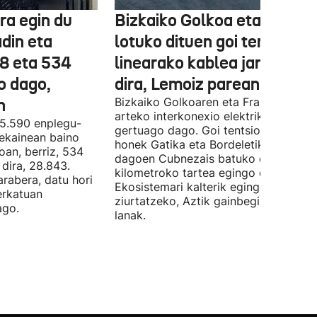
ra egin du
Bizkaiko Golkoa eta Frantz
din eta
lotuko dituen goi tentsioko
78 eta 534
linearako kablea jartzen ha
o dago,
dira, Lemoiz parean
n
Bizkaiko Golkoaren eta Frantziaren
arteko interkonexio elektrikoa
05.590 enplegu-
gertuago dago. Goi tentsioko linea
 ekainean baino
honek Gatika eta Bordeletik gertu
oan, berriz, 534
dagoen Cubnezais batuko ditu eta 2
dira, 28.843.
kilometroko tartea egingo du ur azpi
arabera, datu hori
Ekosistemari kalterik egingo ez zaiol
erkatuan
ziurtatzeko, Aztik gainbegiratuko dit
ago.
lanak.