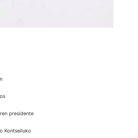
n
los
ren presidente
o Kontseiluko