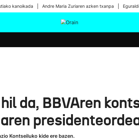
|
|
tiako kanoikada
Andre Maria Zuriaren azken txanpa
Egurald
tura
Ikusmiran
Egural
Osasuna
Teknologia
hil da, BBVAren konts
caren presidenteorde
zio Kontseiluko kide ere bazen.