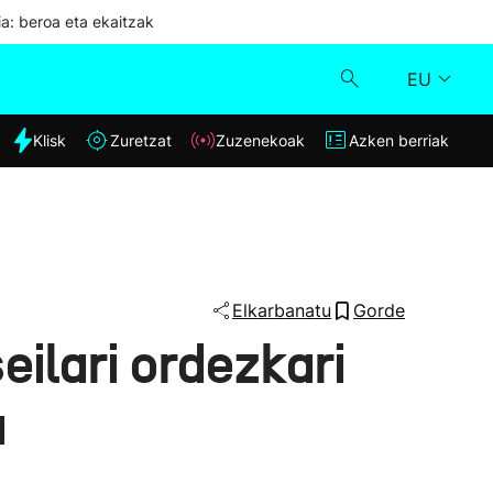
ia: beroa eta ekaitzak
EU
dia
Klisk
Zuretzat
Zuzenekoak
Azken berriak
Klisk
Zuzenekoak
Zuretzat
Elkarbanatu
Gorde
eilari ordezkari
Azken berriak
a