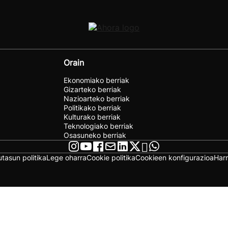
Orain
Ekonomiako berriak
Gizarteko berriak
Nazioarteko berriak
Politikako berriak
Kulturako berriak
Teknologiako berriak
Osasuneko berriak
utasun politika
Lege oharra
Cookie politika
Cookieen konfigurazioa
Har