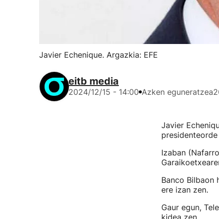
Javier Echenique. Argazkia: EFE
eitb media
2024/12/15 - 14:00
Azken eguneratzea
2
Javier Echeniqu
presidenteorde z
Izaban (Nafarro
Garaikoetxearen
Banco Bilbaon 
ere izan zen.
Gaur egun, Tele
kidea zen.