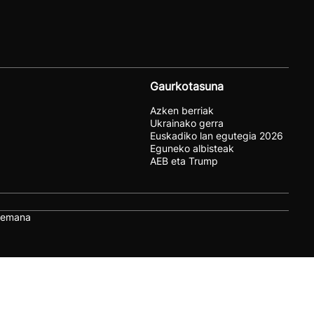
Gaurkotasuna
Azken berriak
Ukrainako gerra
Euskadiko lan egutegia 2026
Eguneko albisteak
AEB eta Trump
remana