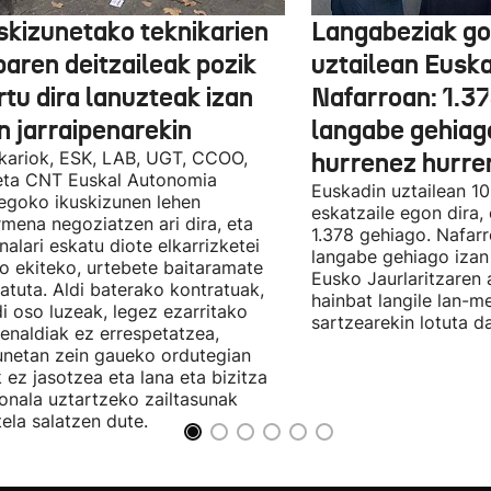
skizunetako teknikarien
Langabeziak go
baren deitzaileak pozik
uztailean Euska
tu dira lanuzteak izan
Nafarroan: 1.3
n jarraipenarekin
langabe gehiag
kariok, ESK, LAB, UGT, CCOO,
hurrenez hurre
eta CNT Euskal Autonomia
Euskadin uztailean 1
egoko ikuskizunen lehen
eskatzaile egon dira,
rmena negoziatzen ari dira, eta
1.378 gehiago. Nafarr
nalari eskatu diote elkarrizketei
langabe gehiago izan 
ro ekiteko, urtebete baitaramate
Eusko Jaurlaritzaren 
atuta. Aldi baterako kontratuak,
hainbat langile lan-m
di oso luzeak, legez ezarritako
sartzearekin lotuta d
enaldiak ez errespetatzea,
unetan zein gaueko ordutegian
k ez jasotzea eta lana eta bizitza
onala uztartzeko zailtasunak
tela salatzen dute.