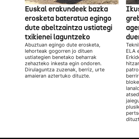
Euskal erakundeek bazka
Iku
erosketa bateratua egingo
gre
dute abeltzaintza ustiategi
ager
txikienei laguntzeko
due
Abuztuan egingo dute erosketa,
Tekni
lehorteak gogorren jo dituen
ELA 
ustiategien benetako beharrak
Erkid
zehazteko inkesta egin ondoren.
hitza
Dirulaguntza zuzenak, berriz, urte
patro
amaieran aztertuko dituzte.
berri
bloke
lanal
atsed
jaieg
plusi
perts
dituz