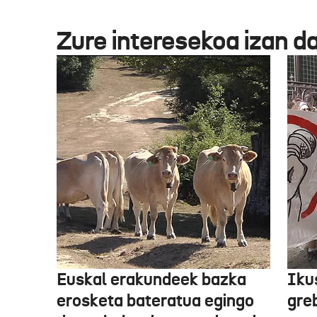
Zure interesekoa izan d
Euskal erakundeek bazka
Iku
erosketa bateratua egingo
gre