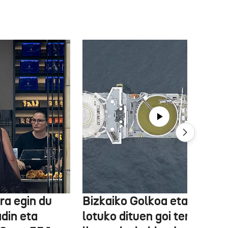
ra egin du
Bizkaiko Golkoa eta Frantz
din eta
lotuko dituen goi tentsioko