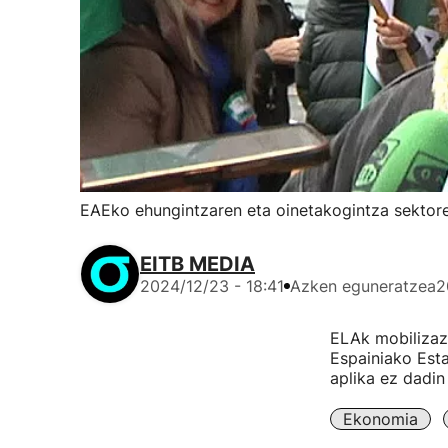
EAEko ehungintzaren eta oinetakogintza sektore
EITB MEDIA
2024/12/23 - 18:41
Azken eguneratzea
2
ELAk mobilizazi
Espainiako Est
aplika ez dadin
Ekonomia