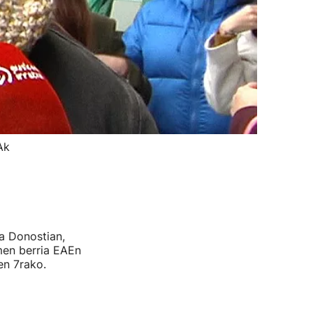
Ak
a Donostian,
men berria EAEn
en 7rako.