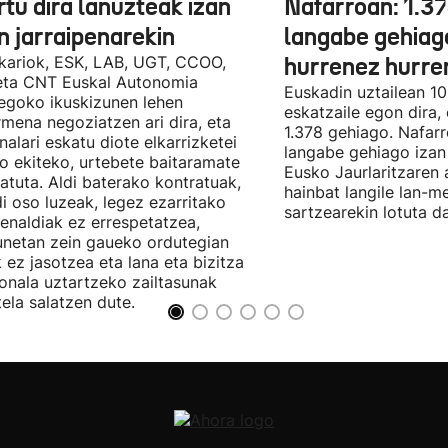
tu dira lanuzteak izan
Nafarroan: 1.3
n jarraipenarekin
langabe gehiag
kariok, ESK, LAB, UGT, CCOO,
hurrenez hurre
eta CNT Euskal Autonomia
Euskadin uztailean 1
egoko ikuskizunen lehen
eskatzaile egon dira,
rmena negoziatzen ari dira, eta
1.378 gehiago. Nafarr
nalari eskatu diote elkarrizketei
langabe gehiago izan 
ro ekiteko, urtebete baitaramate
Eusko Jaurlaritzaren 
atuta. Aldi baterako kontratuak,
hainbat langile lan-m
di oso luzeak, legez ezarritako
sartzearekin lotuta d
enaldiak ez errespetatzea,
unetan zein gaueko ordutegian
k ez jasotzea eta lana eta bizitza
onala uztartzeko zailtasunak
tela salatzen dute.