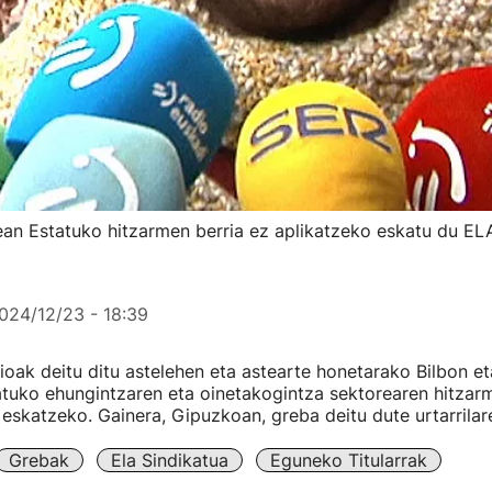
an Estatuko hitzarmen berria ez aplikatzeko eskatu du EL
024/12/23 - 18:39
oak deitu ditu astelehen eta astearte honetarako Bilbon et
atuko ehungintzaren eta oinetakogintza sektorearen hitzar
 eskatzeko. Gainera, Gipuzkoan, greba deitu dute urtarrilar
Grebak
Ela Sindikatua
Eguneko Titularrak