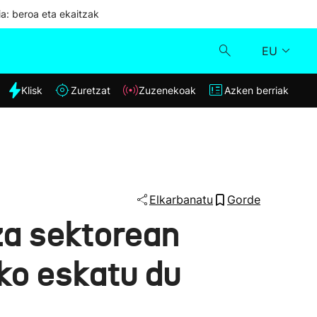
ia: beroa eta ekaitzak
EU
dia
Klisk
Zuretzat
Zuzenekoak
Azken berriak
Klisk
Zuzenekoak
Zuretzat
Elkarbanatu
Gorde
za sektorean
Azken berriak
ko eskatu du