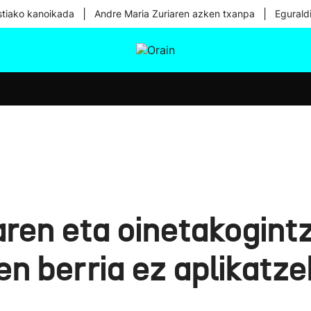
|
|
tiako kanoikada
Andre Maria Zuriaren azken txanpa
Egurald
tura
Ikusmiran
Egural
Osasuna
Teknologia
ren eta oinetakogint
n berria ez aplikatze