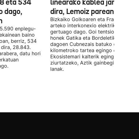
78 eta 534
linearako kablea jartzen ha
o dago,
dira, Lemoiz parean
n
Bizkaiko Golkoaren eta Frantziaren
arteko interkonexio elektrikoa
05.590 enplegu-
gertuago dago. Goi tentsioko linea
 ekainean baino
honek Gatika eta Bordeletik gertu
oan, berriz, 534
dagoen Cubnezais batuko ditu eta 2
dira, 28.843.
kilometroko tartea egingo du ur azpi
arabera, datu hori
Ekosistemari kalterik egingo ez zaiol
erkatuan
ziurtatzeko, Aztik gainbegiratuko dit
ago.
lanak.