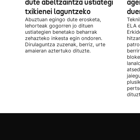
dute abeltzaintza ustiategi
ager
txikienei laguntzeko
due
Abuztuan egingo dute erosketa,
Tekni
lehorteak gogorren jo dituen
ELA 
ustiategien benetako beharrak
Erkid
zehazteko inkesta egin ondoren.
hitza
Dirulaguntza zuzenak, berriz, urte
patro
amaieran aztertuko dituzte.
berri
bloke
lanal
atsed
jaieg
plusi
perts
dituz