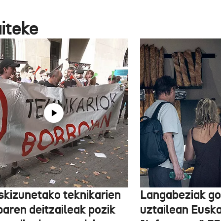
aiteke
skizunetako teknikarien
Langabeziak go
baren deitzaileak pozik
uztailean Euska