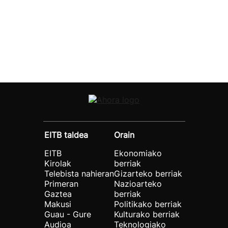
EITB taldea
Orain
EITB
Ekonomiako
Kirolak
berriak
Telebista nahieran
Gizarteko berriak
Primeran
Nazioarteko
Gaztea
berriak
Makusi
Politikako berriak
Guau - Gure
Kulturako berriak
Audioa
Teknologiako