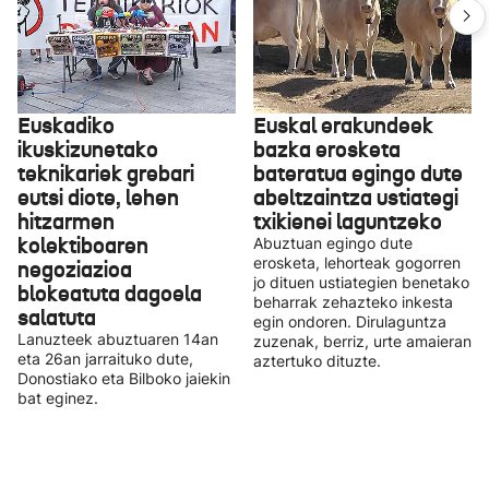
Euskadiko
Euskal erakundeek
ikuskizunetako
bazka erosketa
teknikariek grebari
bateratua egingo dute
eutsi diote, lehen
abeltzaintza ustiategi
hitzarmen
txikienei laguntzeko
kolektiboaren
Abuztuan egingo dute
erosketa, lehorteak gogorren
negoziazioa
jo dituen ustiategien benetako
blokeatuta dagoela
beharrak zehazteko inkesta
salatuta
egin ondoren. Dirulaguntza
Lanuzteek abuztuaren 14an
zuzenak, berriz, urte amaieran
eta 26an jarraituko dute,
aztertuko dituzte.
Donostiako eta Bilboko jaiekin
bat eginez.