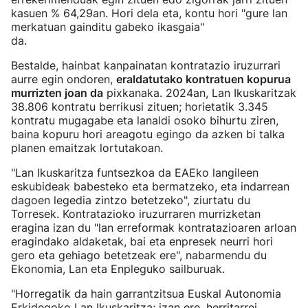
kasuen % 64,29an. Hori dela eta, kontu hori "gure lan
merkatuan gainditu gabeko ikasgaia"
da
Bestalde, hainbat kanpainatan kontratazio iruzurrari
aurre egin ondoren,
eraldatutako kontratuen kopurua
murrizten joan da
pixkanaka. 2024an, Lan Ikuskaritzak
38.806 kontratu berrikusi zituen; horietatik 3.345
kontratu mugagabe eta lanaldi osoko bihurtu ziren,
baina kopuru hori areagotu egingo da azken bi talka
planen emaitzak lortutakoan.
"Lan Ikuskaritza funtsezkoa da EAEko langileen
eskubideak babesteko eta bermatzeko, eta indarrean
dagoen legedia zintzo betetzeko", ziurtatu du
Torresek. Kontratazioko iruzurraren murrizketan
eragina izan du "lan erreformak kontratazioaren arloan
eragindako aldaketak, bai eta enpresek neurri hori
gero eta gehiago betetzeak ere", nabarmendu du
Ekonomia, Lan eta Enpleguko sailburuak.
"Horregatik da hain garrantzitsua Euskal Autonomia
Erkidegoko Lan Ikuskaritza; izan ere, herritarrei