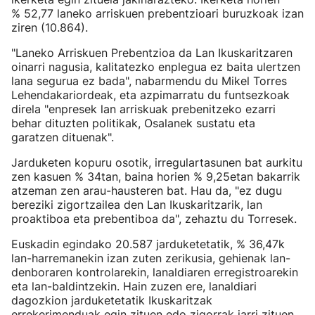
% 52,77 laneko arriskuen prebentzioari buruzkoak izan
ziren (10.864).
"Laneko Arriskuen Prebentzioa da Lan Ikuskaritzaren
oinarri nagusia, kalitatezko enplegua ez baita ulertzen
lana segurua ez bada", nabarmendu du Mikel Torres
Lehendakariordeak, eta azpimarratu du funtsezkoak
direla "enpresek lan arriskuak prebenitzeko ezarri
behar dituzten politikak, Osalanek sustatu eta
garatzen dituenak".
Jarduketen kopuru osotik, irregulartasunen bat aurkitu
zen kasuen % 34tan, baina horien % 9,25etan bakarrik
atzeman zen arau-hausteren bat. Hau da, "ez dugu
bereziki zigortzailea den Lan Ikuskaritzarik, lan
proaktiboa eta prebentiboa da", zehaztu du Torresek.
Euskadin egindako 20.587 jarduketetatik, % 36,47k
lan-harremanekin izan zuten zerikusia, gehienak lan-
denboraren kontrolarekin, lanaldiaren erregistroarekin
eta lan-baldintzekin. Hain zuzen ere, lanaldiari
dagozkion jarduketetatik Ikuskaritzak
errekerimenduak egin zituen edo zigorrak jarri zituen