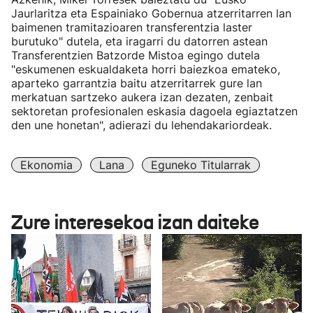
Jaurlaritza eta Espainiako Gobernua atzerritarren lan
baimenen tramitazioaren transferentzia laster
burutuko" dutela, eta iragarri du datorren astean
Transferentzien Batzorde Mistoa egingo dutela
"eskumenen eskualdaketa horri baiezkoa emateko,
aparteko garrantzia baitu atzerritarrek gure lan
merkatuan sartzeko aukera izan dezaten, zenbait
sektoretan profesionalen eskasia dagoela egiaztatzen
den une honetan", adierazi du lehendakariordeak.
Ekonomia
Lana
Eguneko Titularrak
Zure interesekoa izan daiteke