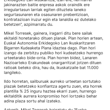
jakinarazten baitie enpresa askok oraindik ere
irregulartasun larriak egiten dituztela laneko
segurtasunaren eta osasunaren prebentzioan,
kontratazioan iruzur egin eta lanaldia ez dutelako
betetzen", azpimarratu du.
Mikel Torresek, gainera, iragarri ditu bere sailak
ekitaldi honetarako dituen planak. Plan horien artean,
Euskal Autonomia Erkidegoko Lan Ikuskaritzaren
Bigarren Kudeaketa Plana idaztea dago. Plan hori
izango da zerbitzu publiko hori kudeatzeko hurrengo
urteetarako bide-orria. Plan horren bidez, Lanaren
Nazioarteko Erakundeak onargarritzat jotzen dituen
ratioak beteko dira, hau da, ikuskatzaile bat 11.000
langileko.
Ildo horretan, sailburuak aurreko urteetan sortutako
plazak betetzeko konfiantza agertu zuen, eta horrek
plantilla % 25 inguru haztea ekarri zuen, hurrengo
ekitalditik aurrera konpromiso hori lortzeko behar
adina plaza sortu ahal izateko.
Azkenik, Mikel Torresek baieztatu du "Eusko