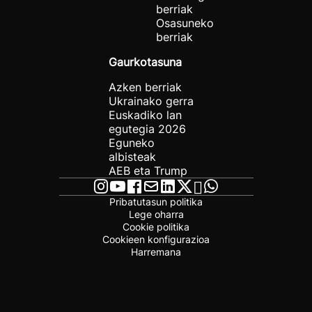
berriak
Osasuneko
berriak
Gaurkotasuna
Azken berriak
Ukrainako gerra
Euskadiko lan
egutegia 2026
Eguneko
albisteak
AEB eta Trump
Pribatutasun politika
Lege oharra
Cookie politika
Cookieen konfigurazioa
Harremana