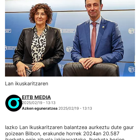
Lan ikuskaritzaren
EITB MEDIA
2025/02/19 - 13:13
Azken eguneratzea
2025/02/19 - 13:13
Iazko Lan Ikuskaritzaren balantzea aurkeztu dute gaur
goizean Bilbon, erakunde horrek 2024an 20.587
ikerketa egin zituela jakinarazteko. Ikerketa horien