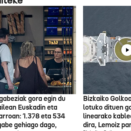
gabeziak gora egin du
Bizkaiko Golkoa
ailean Euskadin eta
lotuko dituen g
arroan: 1.378 eta 534
linearako kable
gabe gehiago dago,
dira, Lemoiz pa