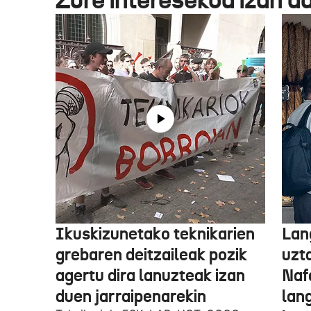
Ikuskizunetako teknikarien
Lan
grebaren deitzaileak pozik
uzt
agertu dira lanuzteak izan
Naf
duen jarraipenarekin
lan