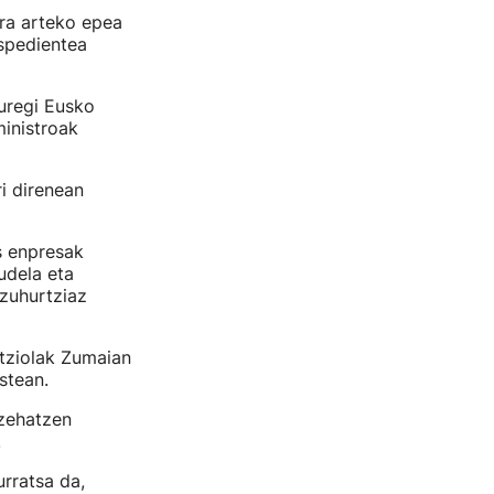
ra arteko epea
espedientea
auregi Eusko
ministroak
i direnean
 enpresak
udela eta
 zuhurtziaz
ntziolak Zumaian
ostean.
 zehatzen
.
urratsa da,