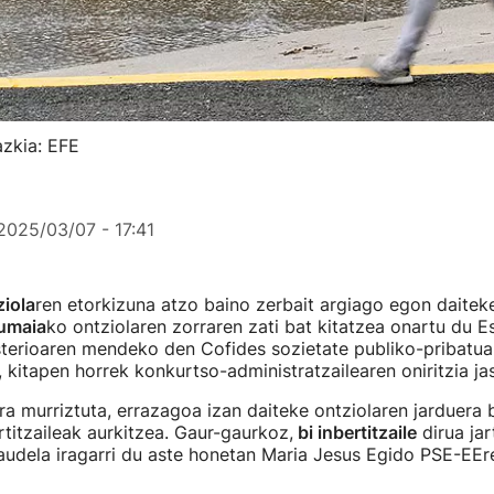
azkia: EFE
2025/03/07 - 17:41
iola
ren etorkizuna atzo baino zerbait argiago egon daitek
umaia
ko ontziolaren zorraren zati bat kitatzea onartu du E
terioaren mendeko den Cofides sozietate publiko-pribatu
, kitapen horrek konkurtso-administratzailearen oniritzia ja
ra murriztuta, errazagoa izan daiteke ontziolaren jarduera
titzaileak aurkitzea. Gaur-gaurkoz,
bi inbertitzaile
dirua ja
udela iragarri du aste honetan Maria Jesus Egido PSE-EE