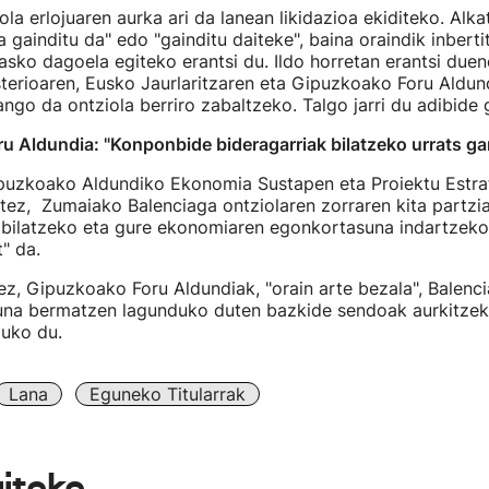
a erlojuaren aurka ari da lanean likidazioa ekiditeko. Alkate
 gainditu da" edo "gainditu daiteke", baina oraindik inbertit
asko dagoela egiteko erantsi du. Ildo horretan erantsi duen
terioaren, Eusko Jaurlaritzaren eta Gipuzkoako Foru Aldun
ngo da ontziola berriro zabaltzeko. Talgo jarri du adibide g
 Aldundia: "Konponbide bideragarriak bilatzeko urrats ga
ipuzkoako Aldundiko Ekonomia Sustapen eta Proiektu Estra
tez, Zumaiako Balenciaga ontziolaren zorraren kita partzi
bilatzeko eta gure ekonomiaren egonkortasuna indartzek
" da.
z, Gipuzkoako Foru Aldundiak, "orain arte bezala", Balenci
suna bermatzen lagunduko duten bazkide sendoak aurkitze
tuko du.
Lana
Eguneko Titularrak
aiteke