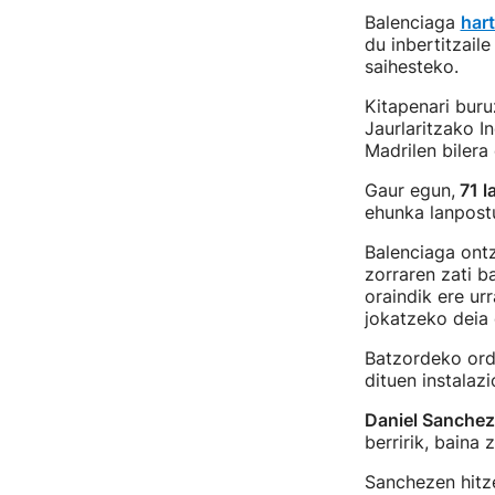
Balenciaga
har
du inbertitzail
saihesteko.
Kitapenari buru
Jaurlaritzako I
Madrilen bilera
Gaur egun,
71 l
ehunka lanpostu
Balenciaga ont
zorraren zati b
oraindik ere ur
jokatzeko deia 
Batzordeko orde
dituen instalaz
Daniel Sanche
berririk, baina 
Sanchezen hitze