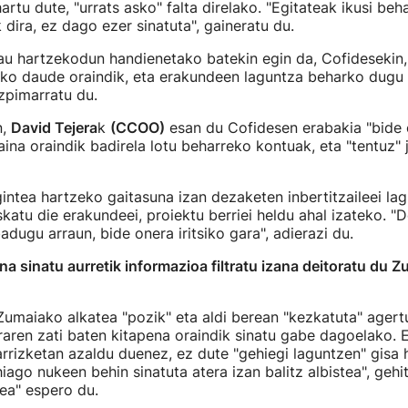
artu dute, "urrats asko" falta direlako. "Egitateak ikusi beh
 dira, ez dago ezer sinatuta", gaineratu du.
au hartzekodun handienetako batekin egin da, Cofidesekin,
ko daude oraindik, eta erakundeen laguntza beharko dugu b
azpimarratu du.
n,
David Tejera
k
(CCOO)
esan du Cofidesen erabakia "bide
baina oraindik badirela lotu beharreko kontuak, eta "tentuz"
ntea hartzeko gaitasuna izan dezaketen inbertitzaileei la
atu die erakundeei, proiektu berriei heldu ahal izateko. "
adugu arraun, bide onera iritsiko gara", adierazi du.
na sinatu aurretik informazioa filtratu izana deitoratu du 
umaiako alkatea "pozik" eta aldi berean "kezkatuta" agert
raren zati baten kitapena oraindik sinatu gabe dagoelako. E
arrizketan azaldu duenez, ez dute "gehiegi laguntzen" gisa 
hiago nukeen behin sinatuta atera izan balitz albistea", geh
ea" espero du.