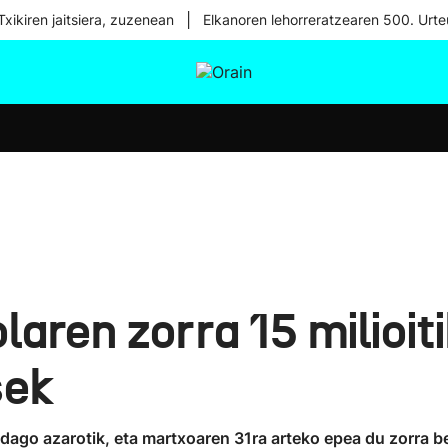
|
xikiren jaitsiera, zuzenean
Elkanoren lehorreratzearen 500. Urte
tura
Ikusmiran
Egural
Osasuna
Teknologia
aren zorra 15 milioiti
sek
go azarotik, eta martxoaren 31ra arteko epea du zorra be