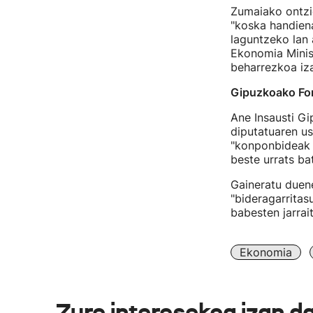
Zumaiako ontziol
"koska handiena
laguntzeko lan 
Ekonomia Minis
beharrezkoa iza
Gipuzkoako Foru
Ane Insausti G
diputatuaren us
"konponbideak 
beste urrats bat
Gaineratu duene
"bideragarrita
babesten jarrai
Ekonomia
Zure interesekoa izan d