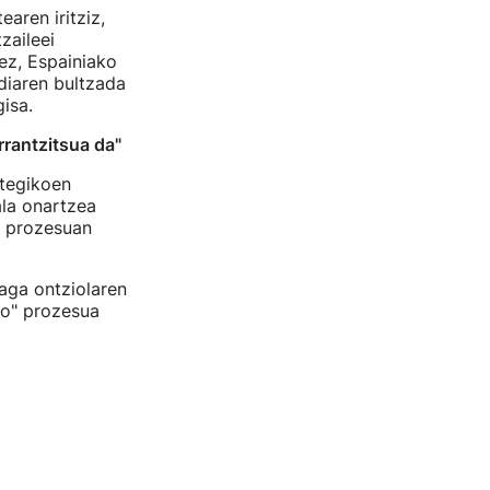
aren iritziz,
zaileei
ez, Espainiako
diaren bultzada
isa.
rrantzitsua da"
tegikoen
ala onartzea
o prozesuan
aga ontziolaren
ko" prozesua