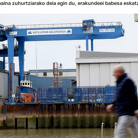
baina zuhurtziarako deia egin du, erakundeei babesa eskat