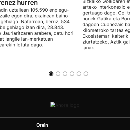
renez hurren
Bizkaiko Golkoaren e
arteko interkonexio e
din uztailean 105.590 enplegu-
gertuago dago. Goi te
zaile egon dira, ekainean baino
honek Gatika eta Bord
 gehiago. Nafarroan, berriz, 534
dagoen Cubnezais ba
be gehiago izan dira, 28.843.
kilometroko tartea eg
 Jaurlaritzaren arabera, datu hori
Ekosistemari kalterik
at langile lan-merkatuan
ziurtatzeko, Aztik ga
earekin lotuta dago.
lanak.
Orain