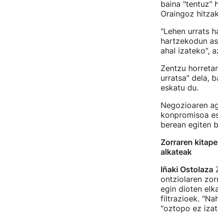
baina "tentuz" h
Oraingoz hitzak
"Lehen urrats h
hartzekodun as
ahal izateko", 
Zentzu horreta
urratsa" dela, 
eskatu du.
Negozioaren agi
konpromisoa esk
berean egiten b
Zorraren kitape
alkateak
Iñaki Ostolaza
Z
ontziolaren zor
egin dioten elk
filtrazioek. "Na
"oztopo ez izat