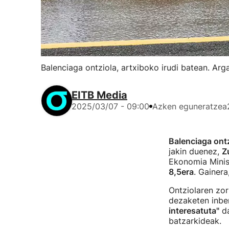
Balenciaga ontziola, artxiboko irudi batean. Arg
EITB Media
2025/03/07 - 09:00
Azken eguneratzea
Balenciaga ontz
jakin duenez,
Z
Ekonomia Minis
8,5era
. Gainera
Ontziolaren zor
dezaketen inber
interesatuta"
da
batzarkideak.