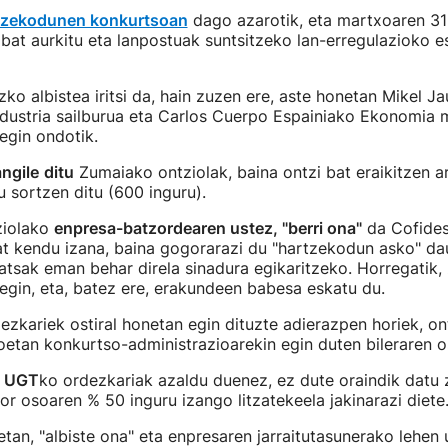
tzekodunen konkurtsoan
dago azarotik, eta martxoaren 31
e bat aurkitu eta lanpostuak suntsitzeko lan-erregulazioko 
zko albistea iritsi da, hain zuzen ere, aste honetan Mikel J
ndustria sailburua eta Carlos Cuerpo Espainiako Ekonomia 
 egin ondotik.
angile
ditu
Zumaiako ontziolak, baina ontzi bat eraikitzen ar
 sortzen ditu (600 inguru).
ziolako
enpresa-batzordearen ustez, "berri ona"
da Cofides
at kendu izana, baina gogorarazi du "hartzekodun asko" da
ratsak eman behar direla sinadura egikaritzeko. Horregatik,
egin, eta, batez ere, erakundeen babesa eskatu du.
zkariek ostiral honetan egin dituzte adierazpen horiek, o
ioetan konkurtso-administrazioarekin egin duten bileraren 
z UGT
ko ordezkariak azaldu duenez, ez dute oraindik datu
zor osoaren % 50 inguru izango litzatekeela jakinarazi diete
tan, "albiste ona" eta enpresaren jarraitutasunerako lehen 