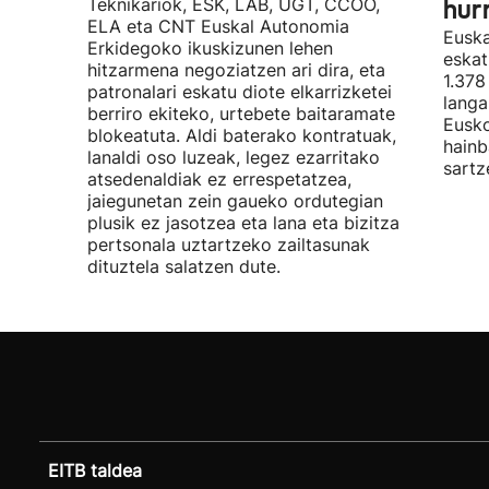
Teknikariok, ESK, LAB, UGT, CCOO,
hur
ELA eta CNT Euskal Autonomia
Euska
Erkidegoko ikuskizunen lehen
eskat
hitzarmena negoziatzen ari dira, eta
1.378
patronalari eskatu diote elkarrizketei
langa
berriro ekiteko, urtebete baitaramate
Eusko
blokeatuta. Aldi baterako kontratuak,
hainb
lanaldi oso luzeak, legez ezarritako
sartz
atsedenaldiak ez errespetatzea,
jaiegunetan zein gaueko ordutegian
plusik ez jasotzea eta lana eta bizitza
pertsonala uztartzeko zailtasunak
dituztela salatzen dute.
EITB taldea