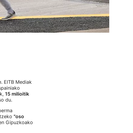
e. EITB Mediak
spainiako
ak,
15 milioitik
so du.
 berma
rtzeko
"oso
ren Gipuzkoako