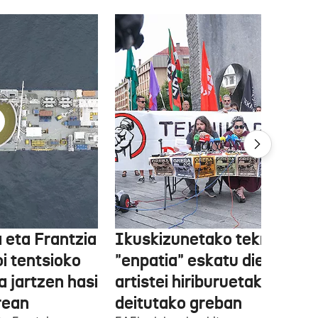
 eta Frantzia
Ikuskizunetako teknikariek
oi tentsioko
"enpatia" eskatu diete
a jartzen hasi
artistei hiriburuetako jaiet
rean
deitutako greban