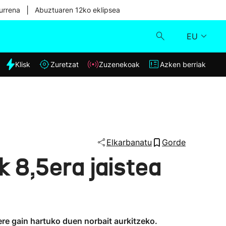
|
urrena
Abuztuaren 12ko eklipsea
EU
dia
Klisk
Zuretzat
Zuzenekoak
Azken berriak
Klisk
Zuzenekoak
Zuretzat
Elkarbanatu
Gorde
k 8,5era jaistea
Azken berriak
re gain hartuko duen norbait aurkitzeko.