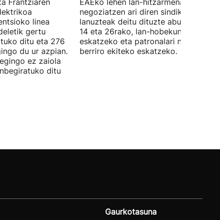
ta Frantziaren
EAEko lehen lan-hitzarmena
lektrikoa
negoziatzen ari diren sindikatuek
ntsioko linea
lanuzteak deitu dituzte abuztuaren 5,
eletik gertu
14 eta 26rako, lan-hobekuntzak
tuko ditu eta 276
eskatzeko eta patronalari negoziazio
ingo du ur azpian.
berriro ekiteko eskatzeko.
 egingo ez zaiola
inbegiratuko ditu
Gaurkotasuna