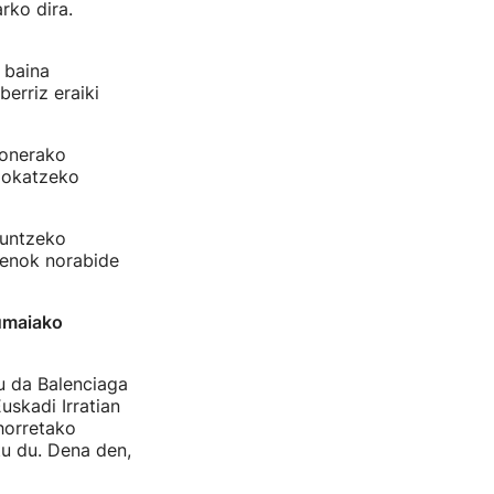
arko dira.
 baina
erriz eraiki
 onerako
 jokatzeko
guntzeko
Denok norabide
Zumaiako
u da Balenciaga
uskadi Irratian
horretako
itu du. Dena den,