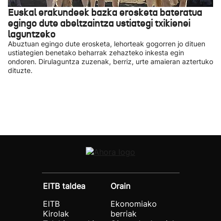
Euskal erakundeek bazka erosketa bateratua
egingo dute abeltzaintza ustiategi txikienei
laguntzeko
Abuztuan egingo dute erosketa, lehorteak gogorren jo dituen
ustiategien benetako beharrak zehazteko inkesta egin
ondoren. Dirulaguntza zuzenak, berriz, urte amaieran aztertuko
dituzte.
EITB taldea
Orain
EITB
Ekonomiako
Kirolak
berriak