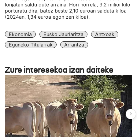
lonjatan saldu dute arraina. Hori horrela, 9,2 milioi kilo
porturatu dira, batez beste 2,10 euroan salduta kiloa
(2024an, 1,34 euroa egon zen kiloa).
Ekonomia
Eusko Jaurlaritza
Antxoak
Eguneko Titularrak
Arrantza
Zure interesekoa izan daiteke