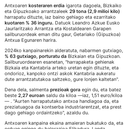
Antxoaren
kosteraren erdia
igarota dagoela, Bizkaiko
eta Gipuzkoako arrantzaleek
29 tona (2,9 milioi kilo)
harrapatu dituzte, iaz baino gehiago eta ezarritako
kuotaren % 36 inguru.
Datuok Leandro Azkue Eusko
Jaurlaritzako Arrantza eta Kostaldearen Garapen
sailburuordeak eman ditu gaur, Getariako (Gipuzkoa)
Antxua Egunaren harira.
2024ko kanpainarekin alderatuta, nabarmen gutxiago,
% 63 gutxiago, porturatu da
Bizkaian eta Gipuzkoan.
Sailburuordearen esanetan, "harrapaketa gehienak
Bizkaia eta Kantabria arteko uretan egin dituzte, eta
ondorioz, kanpoko ontzi askok Kantabria aukeratu
dute arrantzatutakoa saltzeko, gure lonjen kaltetan".
Dena dela, salmenta
prezioak gora
egin du, eta batez
beste
2,27 euroan
saldu da kiloa —iaz, 1,51 euro/kiloa
— . "Aurten harrapatutako antxoa handiagoa da, eta
preziatuagoa da kontserba industriarentzat, eta prest
dago gehiago ordaintzeko", azaldu du.
Antxoaren kanpaina ekaina amaieran bukatuko da, eta
orduan egingo du balorazioa Elikadura, Landa