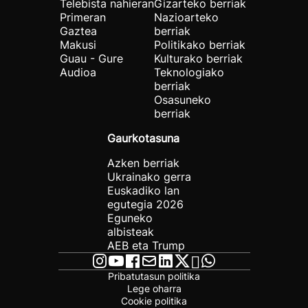
Telebista nahieran
Gizarteko berriak
Primeran
Nazioarteko
Gaztea
berriak
Makusi
Politikako berriak
Guau - Gure
Kulturako berriak
Audioa
Teknologiako
berriak
Osasuneko
berriak
Gaurkotasuna
Azken berriak
Ukrainako gerra
Euskadiko lan
egutegia 2026
Eguneko
albisteak
AEB eta Trump
Pribatutasun politika
Lege oharra
Cookie politika