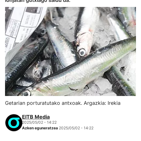
lonjatan gutxiago saldu da.
Getarian porturatutako antxoak. Argazkia: Irekia
EITB Media
2025/05/02 - 14:22
Azken eguneratzea
2025/05/02 - 14:22