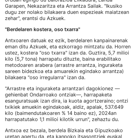
Garapen, Nekazaritza eta Arrantza Sailak. "Ikusiko
dugu zer nolako bilakaera duen espezieak maiatzean
zehar", erantsi du Azkuek.
"Berdelaren kostera, oso txarra"
Antxoaren datuak ez ezik, berdelaren kanpainarenak
eman ditu Azkuek, eta ezkorrago mintzatu da. Horren
ustez, kostera "oso txarra" izan da. Guztira, 5,7 milioi
kilo (5,7 tona) harrapatu dituzte, baina erabilitako
metodoaren arabera (arrastre arrantza, inguraketa
sareen bidezkoa eta amuarekin egindako arrantza)
bilakaera "oso irregularra" izan da.
"Arrastre eta inguraketa arrantzari dagokionez —
gehienbat Ondarroako ontziak—, harrapaketa
esanguratsuak izan dira, ia kuota agortzeraino; ontzi
txikiek amuekin egindakoak, aldiz, apalak, 537.649
kilo (baimendutakoaren % 14 baino ez), 2024an
harrapatutako 1,1 milioi kilotik urrun", zehaztu du.
Antxoa ez bezala, berdela Bizkaia eta Gipuzkoako
uretan agertu da, eta kanpoko itsasontziek euskal