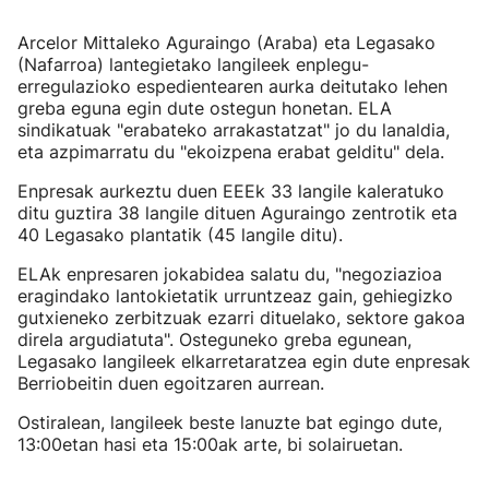
Arcelor Mittaleko Aguraingo (Araba) eta Legasako
(Nafarroa) lantegietako langileek enplegu-
erregulazioko espedientearen aurka deitutako lehen
greba eguna egin dute ostegun honetan. ELA
sindikatuak "erabateko arrakastatzat" jo du lanaldia,
eta azpimarratu du "ekoizpena erabat gelditu" dela.
Enpresak aurkeztu duen EEEk 33 langile kaleratuko
ditu guztira 38 langile dituen Aguraingo zentrotik eta
40 Legasako plantatik (45 langile ditu).
ELAk enpresaren jokabidea salatu du, "negoziazioa
eragindako lantokietatik urruntzeaz gain, gehiegizko
gutxieneko zerbitzuak ezarri dituelako, sektore gakoa
direla argudiatuta". Osteguneko greba egunean,
Legasako langileek elkarretaratzea egin dute enpresak
Berriobeitin duen egoitzaren aurrean.
Ostiralean, langileek beste lanuzte bat egingo dute,
13:00etan hasi eta 15:00ak arte, bi solairuetan.