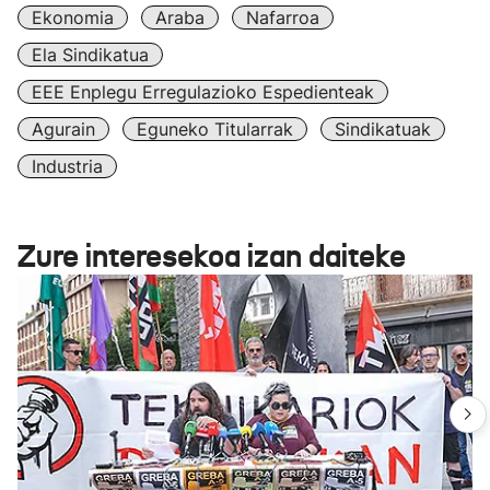
Ekonomia
Araba
Nafarroa
Ela Sindikatua
EEE Enplegu Erregulazioko Espedienteak
Agurain
Eguneko Titularrak
Sindikatuak
Industria
Zure interesekoa izan daiteke