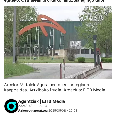
egiteko. Ostiralean bi orduko lanuztea egingo dute.
Arcelor Mittalek Agurainen duen lantegiaren
kanpoaldea. Artxiboko irudia. Argazkia: EITB Media
Agentziak | EITB Media
2025/05/08 - 20:13
Azken eguneratzea
2025/05/08 - 20:08