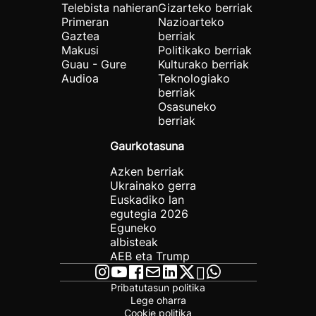
Telebista nahieran
Gizarteko berriak
Primeran
Nazioarteko
Gaztea
berriak
Makusi
Politikako berriak
Guau - Gure
Kulturako berriak
Audioa
Teknologiako
berriak
Osasuneko
berriak
Gaurkotasuna
Azken berriak
Ukrainako gerra
Euskadiko lan
egutegia 2026
Eguneko
albisteak
AEB eta Trump
Pribatutasun politika
Lege oharra
Cookie politika