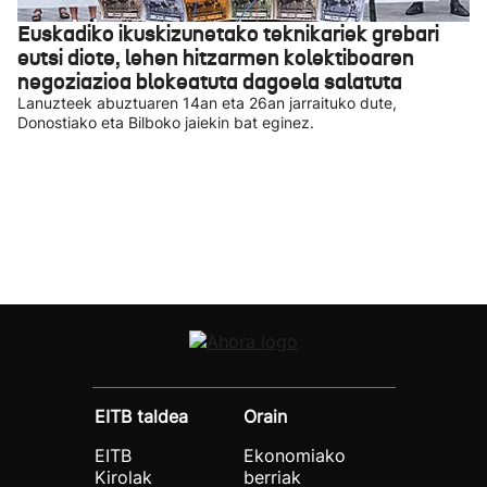
Euskadiko ikuskizunetako teknikariek grebari
eutsi diote, lehen hitzarmen kolektiboaren
negoziazioa blokeatuta dagoela salatuta
Lanuzteek abuztuaren 14an eta 26an jarraituko dute,
Donostiako eta Bilboko jaiekin bat eginez.
EITB taldea
Orain
EITB
Ekonomiako
Kirolak
berriak