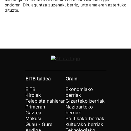
ondoren. Dirulaguntza zuzenak, berriz, urte amaieran aztertuko
dituzte.
EITB taldea
Orain
EITB
Ekonomiako
Kirolak
berriak
Telebista nahieran
Gizarteko berriak
Primeran
Nazioarteko
Gaztea
berriak
Makusi
Politikako berriak
Guau - Gure
Kulturako berriak
Audioa
Teknologiako