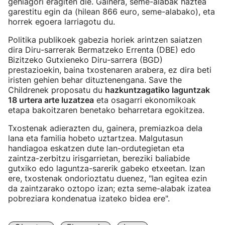
gehiagori eragiten die. Gainera, seme-alabak haztea
garestitu egin da (hilean 866 euro, seme-alabako), eta
horrek egoera larriagotu du.
Politika publikoek gabezia horiek arintzen saiatzen
dira Diru-sarrerak Bermatzeko Errenta (DBE) edo
Bizitzeko Gutxieneko Diru-sarrera (BGD)
prestazioekin, baina txostenaren arabera, ez dira beti
iristen gehien behar dituztenengana. Save the
Childrenek proposatu du
hazkuntzagatiko laguntzak
18 urtera arte luzatzea
eta osagarri ekonomikoak
etapa bakoitzaren benetako beharretara egokitzea.
Txostenak adierazten du, gainera, premiazkoa dela
lana eta familia hobeto uztartzea. Malgutasun
handiagoa eskatzen dute lan-ordutegietan eta
zaintza-zerbitzu irisgarrietan, bereziki baliabide
gutxiko edo laguntza-sarerik gabeko etxeetan. Izan
ere, txostenak ondorioztatu duenez, "lan egitea ezin
da zaintzarako oztopo izan; ezta seme-alabak izatea
pobreziara kondenatua izateko bidea ere".