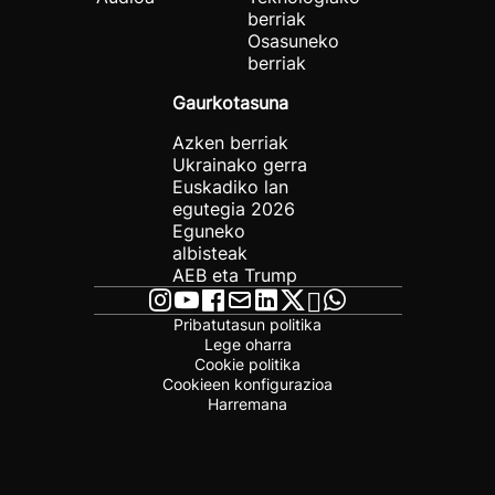
berriak
Osasuneko
berriak
Gaurkotasuna
Azken berriak
Ukrainako gerra
Euskadiko lan
egutegia 2026
Eguneko
albisteak
AEB eta Trump
Pribatutasun politika
Lege oharra
Cookie politika
Cookieen konfigurazioa
Harremana