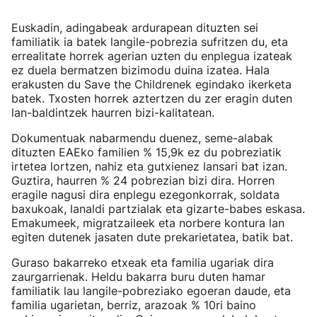
Euskadin, adingabeak ardurapean dituzten sei
familiatik ia batek langile-pobrezia sufritzen du, eta
errealitate horrek agerian uzten du enplegua izateak
ez duela bermatzen bizimodu duina izatea. Hala
erakusten du Save the Childrenek egindako ikerketa
batek. Txosten horrek aztertzen du zer eragin duten
lan-baldintzek haurren bizi-kalitatean.
Dokumentuak nabarmendu duenez, seme-alabak
dituzten EAEko familien % 15,9k ez du pobreziatik
irtetea lortzen, nahiz eta gutxienez lansari bat izan.
Guztira, haurren % 24 pobrezian bizi dira. Horren
eragile nagusi dira enplegu ezegonkorrak, soldata
baxukoak, lanaldi partzialak eta gizarte-babes eskasa.
Emakumeek, migratzaileek eta norbere kontura lan
egiten dutenek jasaten dute prekarietatea, batik bat.
Guraso bakarreko etxeak eta familia ugariak dira
zaurgarrienak. Heldu bakarra buru duten hamar
familiatik lau langile-pobreziako egoeran daude, eta
familia ugarietan, berriz, arazoak % 10ri baino