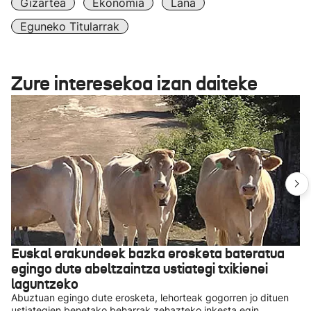
Gizartea
Ekonomia
Lana
Eguneko Titularrak
Zure interesekoa izan daiteke
Euskal erakundeek bazka erosketa bateratua
egingo dute abeltzaintza ustiategi txikienei
laguntzeko
Abuztuan egingo dute erosketa, lehorteak gogorren jo dituen
ustiategien benetako beharrak zehazteko inkesta egin