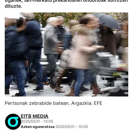
ugariek, lan-merkatu prekarioaren ondorioak sufritzen
dituzte.
Pertsonak zebrabide batean. Argazkia: EFE
EITB MEDIA
2025/05/21 - 10:05
Azken eguneratzea
2025/05/21 - 10:05