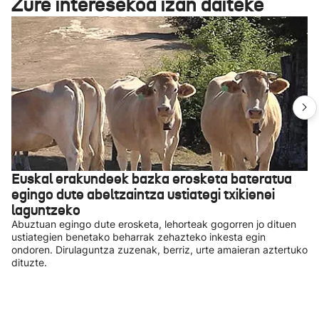
Zure interesekoa izan daiteke
Euskal erakundeek bazka erosketa bateratua
egingo dute abeltzaintza ustiategi txikienei
laguntzeko
Abuztuan egingo dute erosketa, lehorteak gogorren jo dituen
ustiategien benetako beharrak zehazteko inkesta egin
ondoren. Dirulaguntza zuzenak, berriz, urte amaieran aztertuko
dituzte.