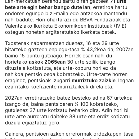
Lan-merkatuan berandu sartu diren gazteek
71 urte
bete arte egin behar izango dute lan
, erretiroa hartu
ondoren egungo bizi-maila edo antzekoa mantendu
nahi badute. Hori ohartarazi du BBVA Fundazioak eta
Valentziako Ikerketa Ekonomikoen Institutuak (IVIE)
ostegun honetan argitaratutako ikerketa batek.
Txostenak nabarmentzen duenez, 16 eta 29 urte
bitarteko gazteen enplegu-tasa % 43,2koa da, 2007an
baino 15 puntu gutxiago. Horrek esan nahi du
horietako
askok 2065ean
30 urte soilik izango
dituztela kotizatuta, eta urte-kopuru hori ez da
nahikoa pentsio osoa kobratzeko. Urte-tarte horren
eraginez, pentsioak izugarri
murriztuko zaizkie
, legean
ezarritako koefiziente murriztaileak direla eta.
2027an, erretiratzeko batez besteko adina 67 urtekoa
izango da, baina pentsioaren % 100 kobratzeko,
gutxienez 37 urte kotizatu beharko dira. Adin hori bi
urte arte aurreratu daiteke 38 urte eta erdiz kotizatu
duzula egiaztatuz gero.
Gainera, pentsioen azken erreformak ordezkapen-tasa