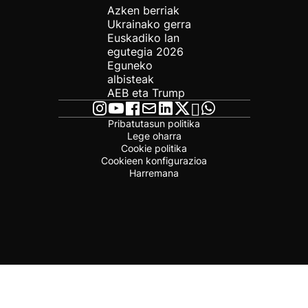
Azken berriak
Ukrainako gerra
Euskadiko lan
egutegia 2026
Eguneko
albisteak
AEB eta Trump
Pribatutasun politika
Lege oharra
Cookie politika
Cookieen konfigurazioa
Harremana