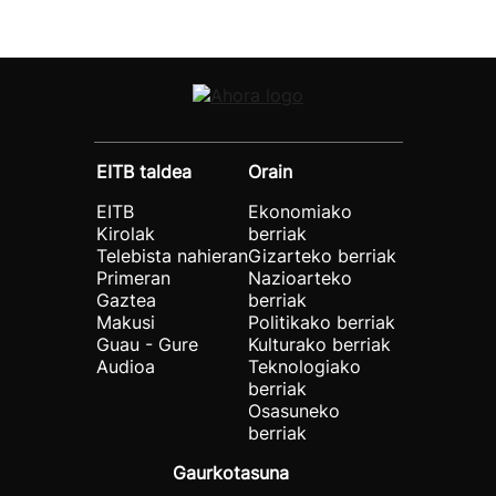
EITB taldea
Orain
EITB
Ekonomiako
Kirolak
berriak
Telebista nahieran
Gizarteko berriak
Primeran
Nazioarteko
Gaztea
berriak
Makusi
Politikako berriak
Guau - Gure
Kulturako berriak
Audioa
Teknologiako
berriak
Osasuneko
berriak
Gaurkotasuna