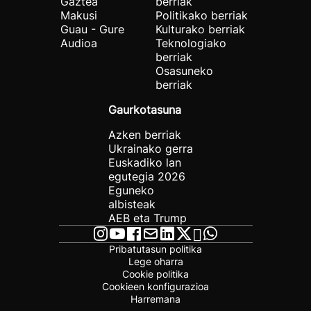
Gaztea
berriak
Makusi
Politikako berriak
Guau - Gure
Kulturako berriak
Audioa
Teknologiako
berriak
Osasuneko
berriak
Gaurkotasuna
Azken berriak
Ukrainako gerra
Euskadiko lan
egutegia 2026
Eguneko
albisteak
AEB eta Trump
Pribatutasun politika
Lege oharra
Cookie politika
Cookieen konfigurazioa
Harremana