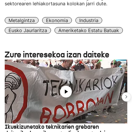
sektorearen lehiakortasuna kolokan jarri dute.
Metalgintza
Ekonomia
Industria
Eusko Jaurlaritza
Ameriketako Estatu Batuak
Zure interesekoa izan daiteke
Ikuskizunetako teknikarien grebaren