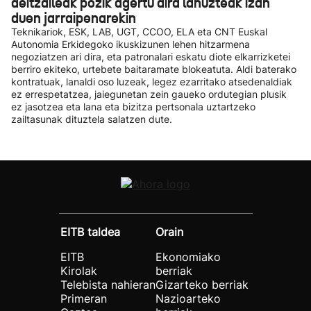
deitzaileak pozik agertu dira lanuzteak izan
duen jarraipenarekin
Teknikariok, ESK, LAB, UGT, CCOO, ELA eta CNT Euskal
Autonomia Erkidegoko ikuskizunen lehen hitzarmena
negoziatzen ari dira, eta patronalari eskatu diote elkarrizketei
berriro ekiteko, urtebete baitaramate blokeatuta. Aldi baterako
kontratuak, lanaldi oso luzeak, legez ezarritako atsedenaldiak
ez errespetatzea, jaiegunetan zein gaueko ordutegian plusik
ez jasotzea eta lana eta bizitza pertsonala uztartzeko
zailtasunak dituztela salatzen dute.
EITB taldea
Orain
EITB
Ekonomiako
Kirolak
berriak
Telebista nahieran
Gizarteko berriak
Primeran
Nazioarteko