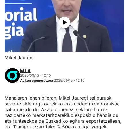
Mikel Jauregi.
EITB
2025/09/15 - 12:10
Azken eguneratzea
2025/09/15 - 12:10
Mahaiaren lehen bileran, Mikel Jauregi sailburuak
sektore siderurgikoarekiko erakundeen konpromisoa
nabarmendu du. Azaldu duenez, sektore horrek
nazioarteko merkataritzarekiko esposizio handia du,
eta funtsezkoa da Euskadiko egitura esportatzailean,
eta Trumpek ezarritako % 50eko muga-zergek