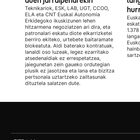
duen jarraipenarekin
lan
Teknikariok, ESK, LAB, UGT, CCOO,
hur
ELA eta CNT Euskal Autonomia
Euska
Erkidegoko ikuskizunen lehen
eskat
hitzarmena negoziatzen ari dira, eta
1.378
patronalari eskatu diote elkarrizketei
langa
berriro ekiteko, urtebete baitaramate
Eusko
blokeatuta. Aldi baterako kontratuak,
hainb
lanaldi oso luzeak, legez ezarritako
sartz
atsedenaldiak ez errespetatzea,
jaiegunetan zein gaueko ordutegian
plusik ez jasotzea eta lana eta bizitza
pertsonala uztartzeko zailtasunak
dituztela salatzen dute.