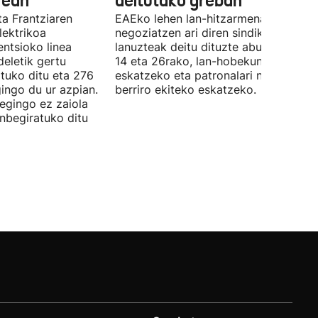
rean
deitutako greban
ta Frantziaren
EAEko lehen lan-hitzarmena
lektrikoa
negoziatzen ari diren sindikatuek
ntsioko linea
lanuzteak deitu dituzte abuztuaren 5,
eletik gertu
14 eta 26rako, lan-hobekuntzak
tuko ditu eta 276
eskatzeko eta patronalari negoziazio
ingo du ur azpian.
berriro ekiteko eskatzeko.
 egingo ez zaiola
inbegiratuko ditu