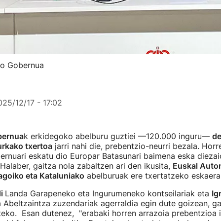
ako Gobernua
025/12/17 - 17:02
bernua
k erkidegoko abelburu guztiei —120.000 inguru—
de
urkako txertoa
jarri nahi die, prebentzio-neurri bezala. Horr
rnuari eskatu dio Europar Batasunari baimena eska diezai
 Halaber, gaitza nola zabaltzen ari den ikusita,
Euskal Auto
agoiko eta Kataluniako
abelburuak ere txertatzeko eskaera
di
Landa Garapeneko eta Ingurumeneko kontseilariak eta
Ig
 Abeltzaintza zuzendariak agerraldia egin dute goizean, ga
eko. Esan dutenez, "erabaki horren arrazoia prebentzioa i