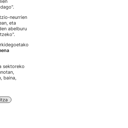
lien
 dago".
tzio-neurrien
ean, eta
uden abelburu
tzeko".
erkidegoetako
mena
la sektoreko
unotan,
, baina,
itza