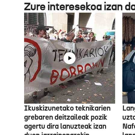
Zure interesekoa izan d
Ikuskizunetako teknikarien
Lan
grebaren deitzaileak pozik
uzt
agertu dira lanuzteak izan
Naf