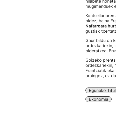
hilabete honeta
mugimenduek er
Kontseilariaren
bidez, baina Fr
Nafarroara hurb
guztiak txerta
Gaur bildu da E
ordezkariekin, 
bideratzea. Bru
Goizeko prentsa
ordezkariekin, 
Frantziatik eka
oraingoz, ez d
Eguneko Titul
Ekonomia