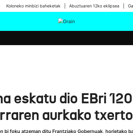
|
|
Koloneko minbizi baheketak
Abuztuaren 12ko eklipsea
Ga
tura
Ikusmiran
Egural
Osasuna
Teknologia
a eskatu dio EBri 120
rraren aurkako txerto
n bi foku atzeman ditu Frantziako Gobernuak, horietako ba