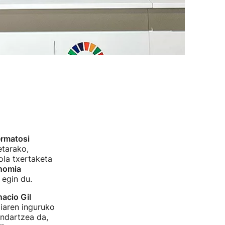
rmatosi
etarako,
ola txertaketa
nomia
 egin du.
nacio Gil
iaren inguruko
ndartzea da,