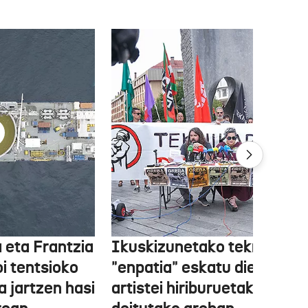
 eta Frantzia
Ikuskizunetako teknikariek
oi tentsioko
"enpatia" eskatu diete
a jartzen hasi
artistei hiriburuetako jaiet