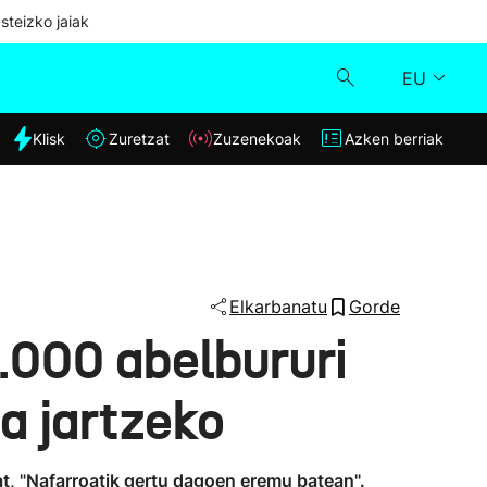
steizko jaiak
EU
dia
Klisk
Zuretzat
Zuzenekoak
Azken berriak
Klisk
Zuzenekoak
Zuretzat
Elkarbanatu
Gorde
.000 abelbururi
Azken berriak
a jartzeko
t, "Nafarroatik gertu dagoen eremu batean".