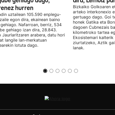
gabe gehiago dago,
dira, Lemoiz pa
renez hurren
Bizkaiko Golkoaren e
arteko interkonexio e
din uztailean 105.590 enplegu-
gertuago dago. Goi te
zaile egon dira, ekainean baino
honek Gatika eta Bord
 gehiago. Nafarroan, berriz, 534
dagoen Cubnezais ba
be gehiago izan dira, 28.843.
kilometroko tartea eg
 Jaurlaritzaren arabera, datu hori
Ekosistemari kalterik
at langile lan-merkatuan
ziurtatzeko, Aztik ga
earekin lotuta dago.
lanak.