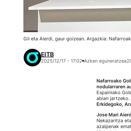
Gil eta Aierdi, gaur goizean. Argazkia: Nafarro
EITB
2025/12/17 - 17:02
Azken eguneratzea
2
Nafarroako Go
nodularraren a
Espainiako Gobe
abian jartzeko.
Erkidegoko, Ar
Jose Mari Aier
Nekazaritza eta
azalpenak emat