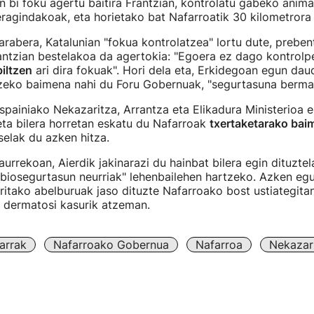
n bi foku agertu baitira Frantzian, kontrolatu gabeko anima
agindakoak, eta horietako bat Nafarroatik 30 kilometrora
 arabera, Katalunian "fokua kontrolatzea" lortu dute, preben
antzian bestelakoa da agertokia: "Egoera ez dago kontrolp
iltzen
ari dira fokuak". Hori dela eta, Erkidegoan egun da
tzeko baimena nahi du Foru Gobernuak, "segurtasuna berma
spainiako Nekazaritza, Arrantza eta Elikadura Ministerioa 
eta bilera horretan eskatu du Nafarroak
txertaketarako bai
selak du azken hitza.
urrekoan, Aierdik jakinarazi du hainbat bilera egin dituzte
"biosegurtasun neurriak" lehenbailehen hartzeko. Azken eg
rritako abelburuak jaso dituzte Nafarroako bost ustiategitan
a dermatosi kasurik atzeman.
arrak
Nafarroako Gobernua
Nafarroa
Nekazar