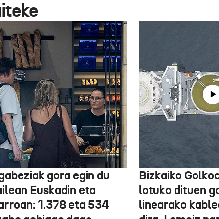
aiteke
gabeziak gora egin du
Bizkaiko Golkoa
ailean Euskadin eta
lotuko dituen g
arroan: 1.378 eta 534
linearako kable