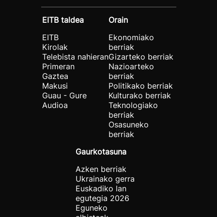
EITB taldea
Orain
EITB
Ekonomiako
Kirolak
berriak
Telebista nahieran
Gizarteko berriak
Primeran
Nazioarteko
Gaztea
berriak
Makusi
Politikako berriak
Guau - Gure
Kulturako berriak
Audioa
Teknologiako
berriak
Osasuneko
berriak
Gaurkotasuna
Azken berriak
Ukrainako gerra
Euskadiko lan
egutegia 2026
Eguneko