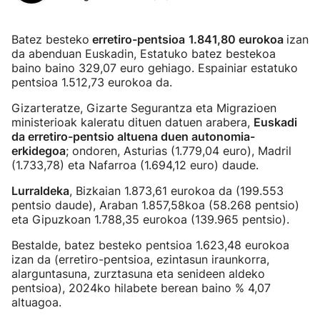
Batez besteko
erretiro-pentsioa
1.841,80 eurokoa
izan
da abenduan Euskadin, Estatuko batez bestekoa
baino baino 329,07 euro gehiago. Espainiar estatuko
pentsioa 1.512,73 eurokoa da.
Gizarteratze, Gizarte Segurantza eta Migrazioen
ministerioak kaleratu dituen datuen arabera,
Euskadi
da erretiro-pentsio altuena duen autonomia-
erkidegoa
; ondoren, Asturias (1.779,04 euro), Madril
(1.733,78) eta Nafarroa (1.694,12 euro) daude.
Lurraldeka
, Bizkaian 1.873,61 eurokoa da (199.553
pentsio daude), Araban 1.857,58koa (58.268 pentsio)
eta Gipuzkoan 1.788,35 eurokoa (139.965 pentsio).
Bestalde, batez besteko pentsioa 1.623,48 eurokoa
izan da (erretiro-pentsioa, ezintasun iraunkorra,
alarguntasuna, zurztasuna eta senideen aldeko
pentsioa), 2024ko hilabete berean baino % 4,07
altuagoa.