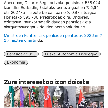
Abenduan, Gizarte Segurantzako pentsioak 588.024
izan dira Euskadin, Estatuko pentsio guztien % 5,64
eta 2024ko hilabete berean baino % 0,97 altuagoa.
Horietako 393.786 erretirokoak dira. Ondoren,
ezintasun iraunkorragatik dauden pentsioak eta
alarguntasunagatik dauden pentsioak daude.
Ministroen Kontseiluak pentsioen pentsioak 2026an %
2,7 haztea onartu
du.
Pentsioak 2025
Euskal Autonomia Erkidegoa
Ekonomia
Zure interesekoa izan daiteke