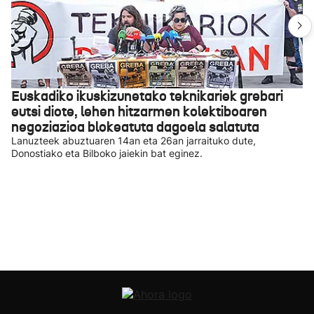
Euskadiko ikuskizunetako teknikariek grebari
eutsi diote, lehen hitzarmen kolektiboaren
negoziazioa blokeatuta dagoela salatuta
Lanuzteek abuztuaren 14an eta 26an jarraituko dute,
Donostiako eta Bilboko jaiekin bat eginez.