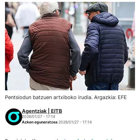
Pentsiodun batzuen artxiboko irudia. Argazkia: EFE
Agentziak | EITB
2026/01/27 - 17:14
Azken eguneratzea
2026/01/27 - 17:14