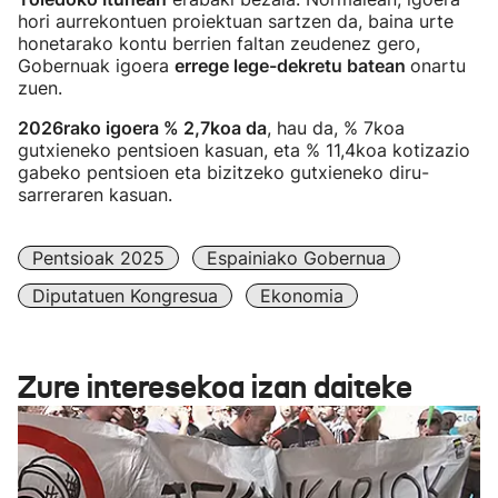
hori aurrekontuen proiektuan sartzen da, baina urte
honetarako kontu berrien faltan zeudenez gero,
Gobernuak igoera
errege lege-dekretu batean
onartu
zuen.
2026rako igoera % 2,7koa da
, hau da, % 7koa
gutxieneko pentsioen kasuan, eta % 11,4koa kotizazio
gabeko pentsioen eta bizitzeko gutxieneko diru-
sarreraren kasuan.
Pentsioak 2025
Espainiako Gobernua
Diputatuen Kongresua
Ekonomia
Zure interesekoa izan daiteke