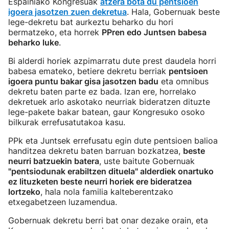
Espainiako Kongresuak
atzera bota du pentsioen
igoera jasotzen zuen dekretua
. Hala, Gobernuak beste
lege-dekretu bat aurkeztu beharko du hori
bermatzeko, eta horrek
PPren edo Juntsen babesa
beharko luke
.
Bi alderdi horiek azpimarratu dute prest daudela horri
babesa emateko, betiere dekretu berriak
pentsioen
igoera puntu bakar gisa jasotzen badu
eta omnibus
dekretu baten parte ez bada. Izan ere, horrelako
dekretuek arlo askotako neurriak bideratzen dituzte
lege-pakete bakar batean, gaur Kongresuko osoko
bilkurak errefusatutakoa kasu.
PPk eta Juntsek errefusatu egin dute pentsioen balioa
handitzea dekretu baten barruan bozkatzea,
beste
neurri batzuekin batera
, uste baitute Gobernuak
"pentsiodunak erabiltzen dituela" alderdiek onartuko
ez lituzketen beste neurri horiek ere bideratzea
lortzeko
, hala nola familia kalteberentzako
etxegabetzeen luzamendua.
Gobernuak dekretu berri bat onar dezake orain, eta