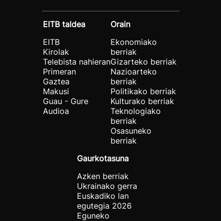
EITB taldea
Orain
EITB
Ekonomiako
Kirolak
berriak
Telebista nahieran
Gizarteko berriak
Primeran
Nazioarteko
Gaztea
berriak
Makusi
Politikako berriak
Guau - Gure
Kulturako berriak
Audioa
Teknologiako
berriak
Osasuneko
berriak
Gaurkotasuna
Azken berriak
Ukrainako gerra
Euskadiko lan
egutegia 2026
Eguneko