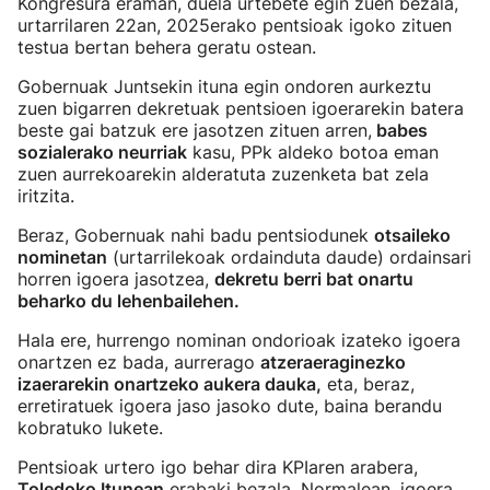
Kongresura eraman, duela urtebete egin zuen bezala,
urtarrilaren 22an, 2025erako pentsioak igoko zituen
testua bertan behera geratu ostean.
Gobernuak Juntsekin ituna egin ondoren aurkeztu
zuen bigarren dekretuak pentsioen igoerarekin batera
beste gai batzuk ere jasotzen zituen arren,
babes
sozialerako neurriak
kasu, PPk aldeko botoa eman
zuen aurrekoarekin alderatuta zuzenketa bat zela
iritzita.
Beraz, Gobernuak nahi badu pentsiodunek
otsaileko
nominetan
(urtarrilekoak ordainduta daude) ordainsari
horren igoera jasotzea,
dekretu berri bat onartu
beharko du lehenbailehen.
Hala ere, hurrengo nominan ondorioak izateko igoera
onartzen ez bada, aurrerago
atzeraeraginezko
izaerarekin onartzeko aukera dauka,
eta, beraz,
erretiratuek igoera jaso jasoko dute, baina berandu
kobratuko lukete.
Pentsioak urtero igo behar dira KPIaren arabera,
Toledoko Itunean
erabaki bezala. Normalean, igoera