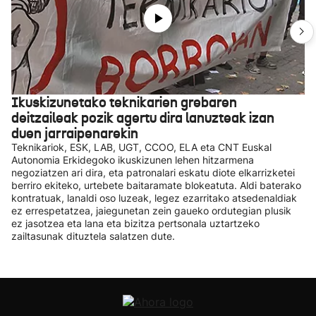
Ikuskizunetako teknikarien grebaren
deitzaileak pozik agertu dira lanuzteak izan
duen jarraipenarekin
Teknikariok, ESK, LAB, UGT, CCOO, ELA eta CNT Euskal
Autonomia Erkidegoko ikuskizunen lehen hitzarmena
negoziatzen ari dira, eta patronalari eskatu diote elkarrizketei
berriro ekiteko, urtebete baitaramate blokeatuta. Aldi baterako
kontratuak, lanaldi oso luzeak, legez ezarritako atsedenaldiak
ez errespetatzea, jaiegunetan zein gaueko ordutegian plusik
ez jasotzea eta lana eta bizitza pertsonala uztartzeko
zailtasunak dituztela salatzen dute.