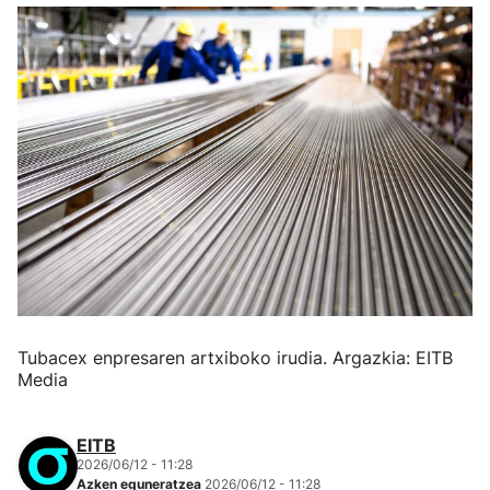
Tubacex enpresaren artxiboko irudia. Argazkia: EITB
Media
EITB
2026/06/12 - 11:28
Azken eguneratzea
2026/06/12 - 11:28