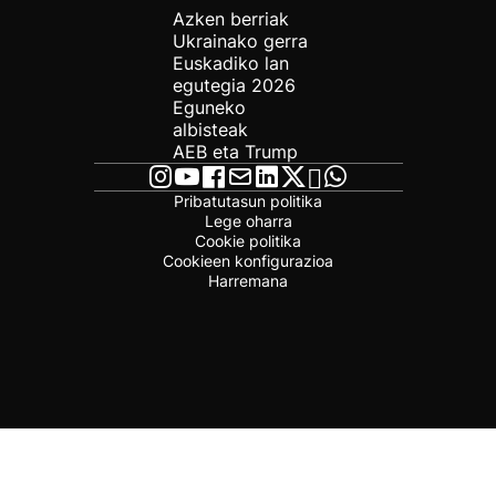
Azken berriak
Ukrainako gerra
Euskadiko lan
egutegia 2026
Eguneko
albisteak
AEB eta Trump
Pribatutasun politika
Lege oharra
Cookie politika
Cookieen konfigurazioa
Harremana