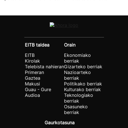
EITB taldea
Orain
EITB
Ekonomiako
Kirolak
berriak
Telebista nahieran
Gizarteko berriak
Primeran
Nazioarteko
Gaztea
berriak
Makusi
Politikako berriak
Guau - Gure
Kulturako berriak
Audioa
Teknologiako
berriak
Osasuneko
berriak
Gaurkotasuna