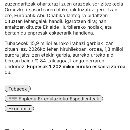
zuzendaritzak ohartarazi zuen arazoak sor zitezkeela
Ormuzko itsasartearen blokeoak luzatuz gero. Izan
ere, Europatik Abu Dhabiko lantegira bidaltzen
dituzten lehengaiak handik igarotzen dira; han
amaitzen dituzte Ekialde Hurbilerako hodiak, eta
bertan du enpresak eskaerarik handiena.
Tubacexek 15,9 milioi euroko irabazi garbiak izan
zituen iaz. 2026ko lehen hiruhilekoan, ordea, 1,3 milioi
eurora jaitsi zen etekin garbia, aurreko urteko aldi
berean baino % 84 txikiagoa, Irango gerraren
ondorioz.
Enpresak 1.202 milioi euroko eskaera zorroa
du.
Tubacex
EEE Enplegu Erregulazioko Espedienteak
Ekonomia