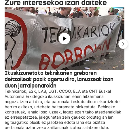
Zure interesekoa izan daiteke
Ikuskizunetako teknikarien grebaren
deitzaileak pozik agertu dira, lanuzteak izan
duen jarraipenarekin
Teknikariok, ESK, LAB, UGT, CCOO, ELA eta CNT Euskal
Autonomia Erkidegoko ikuskizunen lehen hitzarmena
negoziatzen ari dira, eta patronalari eskatu diote elkarrizketei
berriro ekiteko, urtebete baitaramate blokeatuta. Behineko
kontratuak, lanaldi oso luzeak, legez ezarritako atsedenaldiak
ez errespetatzea, jaiegunetan zein gaueko ordutegian lan
egiteagatiko plusik ez jasotzea edota lana eta bizitza
pertsonala uztartzeko zailtasunak izatea salatzen dute.