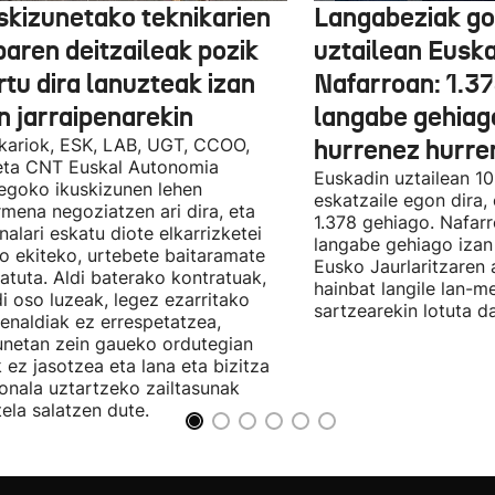
skizunetako teknikarien
Langabeziak go
baren deitzaileak pozik
uztailean Euska
tu dira lanuzteak izan
Nafarroan: 1.3
n jarraipenarekin
langabe gehiag
kariok, ESK, LAB, UGT, CCOO,
hurrenez hurre
eta CNT Euskal Autonomia
Euskadin uztailean 1
egoko ikuskizunen lehen
eskatzaile egon dira,
rmena negoziatzen ari dira, eta
1.378 gehiago. Nafarr
nalari eskatu diote elkarrizketei
langabe gehiago izan 
ro ekiteko, urtebete baitaramate
Eusko Jaurlaritzaren 
atuta. Aldi baterako kontratuak,
hainbat langile lan-m
di oso luzeak, legez ezarritako
sartzearekin lotuta d
enaldiak ez errespetatzea,
unetan zein gaueko ordutegian
k ez jasotzea eta lana eta bizitza
onala uztartzeko zailtasunak
tela salatzen dute.