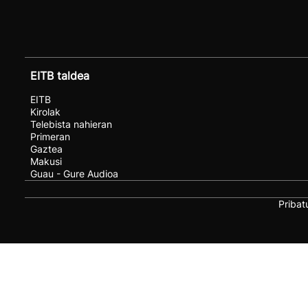
EITB taldea
EITB
Kirolak
Telebista nahieran
Primeran
Gaztea
Makusi
Guau - Gure Audioa
Pribat