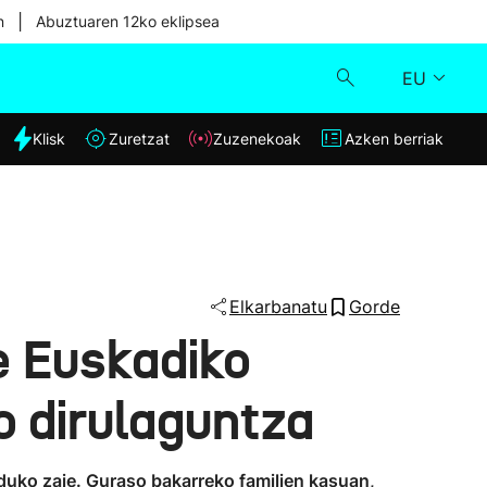
|
n
Abuztuaren 12ko eklipsea
EU
dia
Klisk
Zuretzat
Zuzenekoak
Azken berriak
Klisk
Zuzenekoak
Zuretzat
Elkarbanatu
Gorde
e Euskadiko
Azken berriak
o dirulaguntza
alduko zaie. Guraso bakarreko familien kasuan,