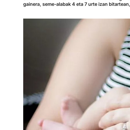
gainera, seme-alabak 4 eta 7 urte izan bitartean