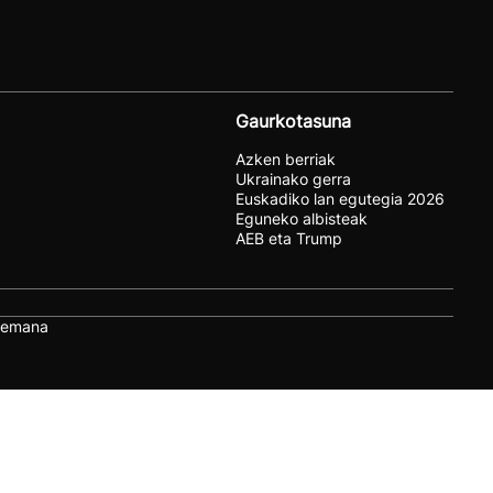
Gaurkotasuna
Azken berriak
Ukrainako gerra
Euskadiko lan egutegia 2026
Eguneko albisteak
AEB eta Trump
remana