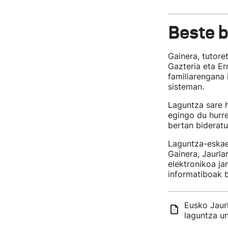
Beste b
Gainera, tutore
Gazteria eta E
familiarengana 
sisteman.
Laguntza sare h
egingo du hurre
bertan bideratu
Laguntza-eskae
Gainera, Jaurl
elektronikoa ja
informatiboak b
Eusko Jaurl
laguntza un