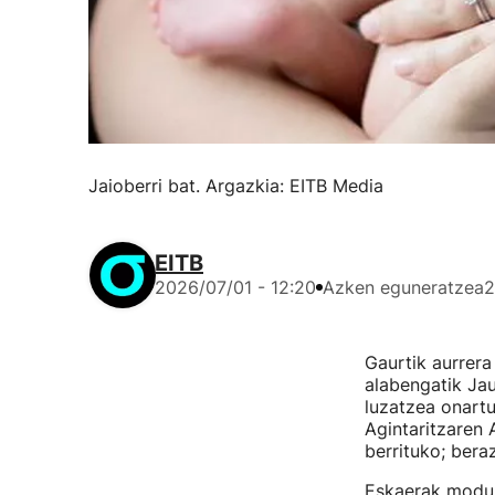
Jaioberri bat. Argazkia: EITB Media
EITB
2026/07/01 - 12:20
Azken eguneratzea
2
Gaurtik aurrera
alabengatik Jau
luzatzea onartu
Agintaritzaren 
berrituko; bera
Eskaerak modu 