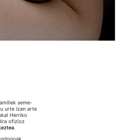
familiek seme-
au urte izan arte
skal Herriko
ira ofizioz
keztea
.
ondorioak