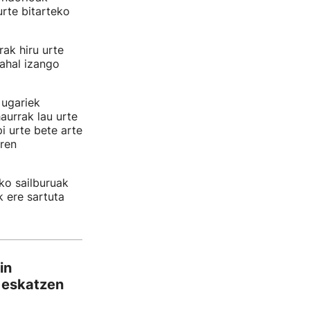
urte bitarteko
rak hiru urte
 ahal izango
 ugariek
aurrak lau urte
i urte bete arte
aren
ko sailburuak
 ere sartuta
in
a eskatzen