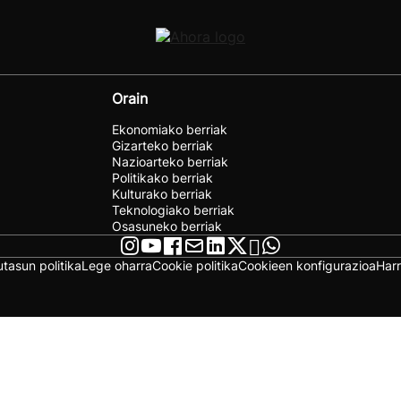
Orain
Ekonomiako berriak
Gizarteko berriak
Nazioarteko berriak
Politikako berriak
Kulturako berriak
Teknologiako berriak
Osasuneko berriak
utasun politika
Lege oharra
Cookie politika
Cookieen konfigurazioa
Har