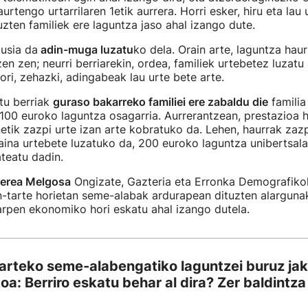
urtengo urtarrilaren 1etik aurrera. Horri esker, hiru eta lau 
zten familiek ere laguntza jaso ahal izango dute.
usia da
adin-muga luzatu
ko dela. Orain arte, laguntza haur
zen zen; neurri berriarekin, ordea, familiek urtebetez luzatu
ori, zehazki, adingabeak lau urte bete arte.
tu berriak
guraso bakarreko familiei ere zabaldu die
familia
100 euroko laguntza osagarria. Aurrerantzean, prestazioa h
etik zazpi urte izan arte kobratuko da. Lehen, haurrak zazp
aina urtebete luzatuko da, 200 euroko laguntza unibertsal
teatu dadin.
erea Melgosa
Ongizate, Gazteria eta Erronka Demografiko
-tarte horietan seme-alabak ardurapean dituzten alargunak
rpen ekonomiko hori eskatu ahal izango dutela.
 arteko seme-alabengatiko laguntzei buruz jak
oa: Berriro eskatu behar al dira? Zer baldintz