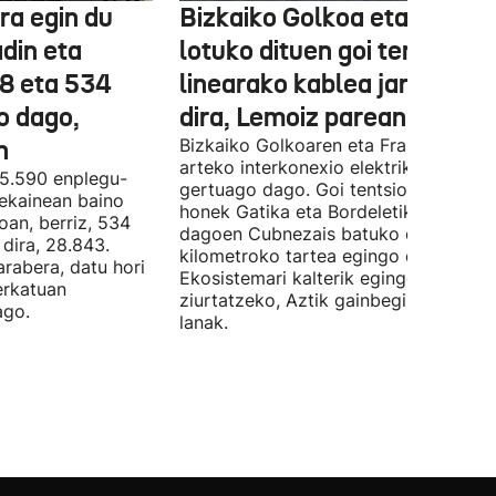
ra egin du
Bizkaiko Golkoa eta Frantz
din eta
lotuko dituen goi tentsioko
78 eta 534
linearako kablea jartzen ha
o dago,
dira, Lemoiz parean
n
Bizkaiko Golkoaren eta Frantziaren
arteko interkonexio elektrikoa
05.590 enplegu-
gertuago dago. Goi tentsioko linea
 ekainean baino
honek Gatika eta Bordeletik gertu
oan, berriz, 534
dagoen Cubnezais batuko ditu eta 2
dira, 28.843.
kilometroko tartea egingo du ur azpi
arabera, datu hori
Ekosistemari kalterik egingo ez zaiol
erkatuan
ziurtatzeko, Aztik gainbegiratuko dit
ago.
lanak.