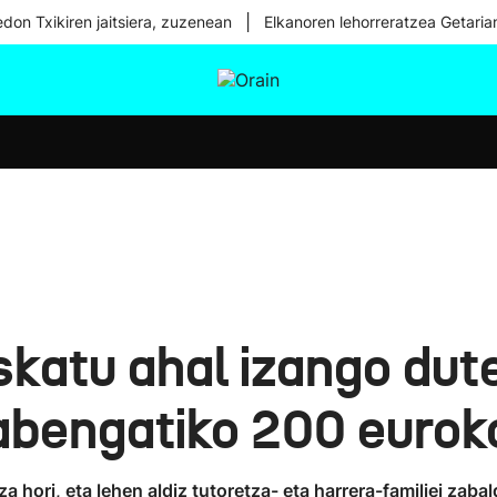
|
don Txikiren jaitsiera, zuzenean
Elkanoren lehorreratzea Getaria
tura
Ikusmiran
Egural
Osasuna
Teknologia
skatu ahal izango dut
abengatiko 200 eurok
a hori, eta lehen aldiz tutoretza- eta harrera-familiei zab