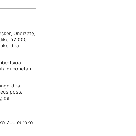
esker, Ongizate,
diko 52.000
tuko dira
inbertsioa
italdi honetan
ngo dira.
.eus posta
 gida
eko 200 euroko