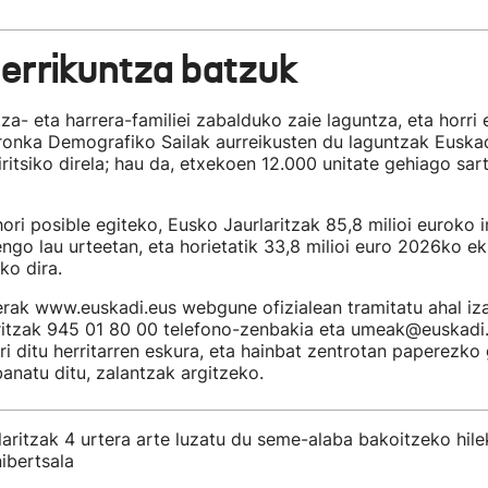
errikuntza batzuk
tza- eta harrera-familiei zabalduko zaie laguntza, eta horri 
rronka Demografiko Sailak aurreikusten du laguntzak Euska
iritsiko direla; hau da, etxekoen 12.000 unitate gehiago sar
ori posible egiteko, Eusko Jaurlaritzak 85,8 milioi euroko 
ngo lau urteetan, eta horietatik 33,8 milioi euro 2026ko ek
ko dira.
rak www.euskadi.eus webgune ofizialean tramitatu ahal iza
aritzak 945 01 80 00 telefono-zenbakia eta umeak@euskadi
rri ditu herritarren eskura, eta hainbat zentrotan paperezko
anatu ditu, zalantzak argitzeko.
aritzak 4 urtera arte luzatu du seme-alaba bakoitzeko hil
ibertsala