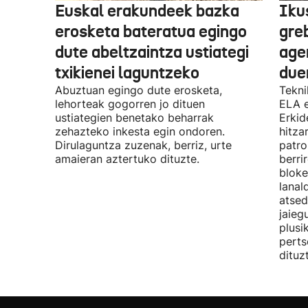
Euskal erakundeek bazka
Iku
erosketa bateratua egingo
gre
dute abeltzaintza ustiategi
ager
txikienei laguntzeko
due
Abuztuan egingo dute erosketa,
Tekni
lehorteak gogorren jo dituen
ELA 
ustiategien benetako beharrak
Erkid
zehazteko inkesta egin ondoren.
hitza
Dirulaguntza zuzenak, berriz, urte
patro
amaieran aztertuko dituzte.
berri
bloke
lanal
atsed
jaieg
plusi
perts
dituz