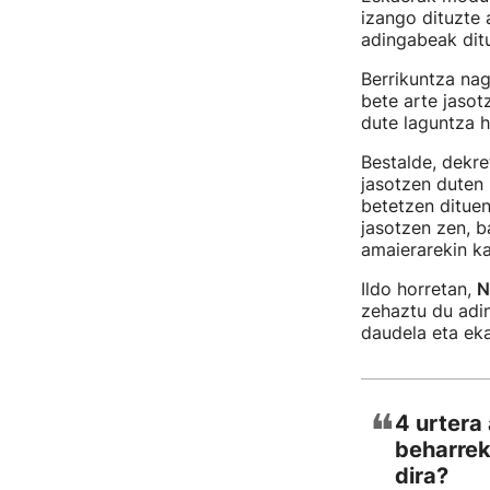
izango dituzte a
adingabeak ditu
Berrikuntza nag
bete arte jasot
dute laguntza h
Bestalde, dekre
jasotzen duten 
betetzen dituen
jasotzen zen, b
amaierarekin ka
Ildo horretan,
N
zehaztu du adin
daudela eta eka
❝
4 urtera
beharrek
dira?