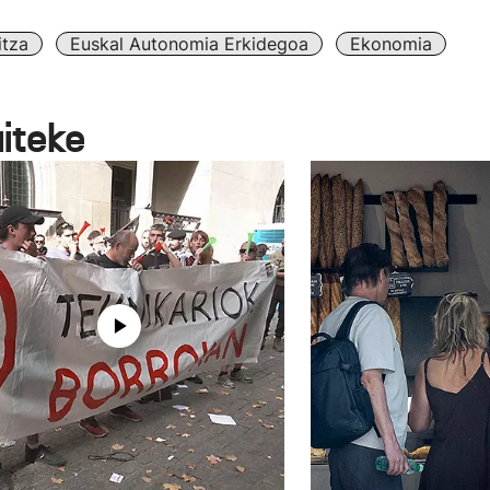
itza
Euskal Autonomia Erkidegoa
Ekonomia
aiteke