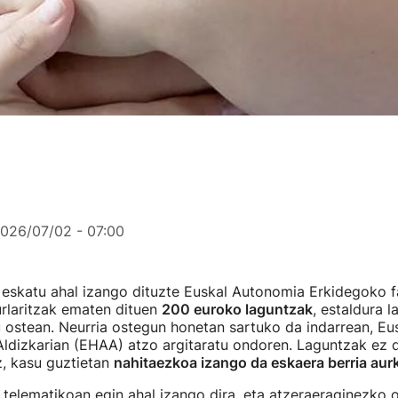
026/07/02 - 07:00
 eskatu ahal izango dituzte Euskal Autonomia Erkidegoko 
rlaritzak ematen dituen
200 euroko laguntzak
, estaldura l
 ostean. Neurria ostegun honetan sartuko da indarrean, Eu
Aldizkarian (EHAA) atzo argitaratu ondoren. Laguntzak ez d
z, kasu guztietan
nahitaezkoa izango da eskaera berria aur
telematikoan egin ahal izango dira, eta atzeraeraginezko 