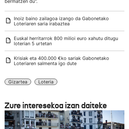
bermatzen du".
Inoiz baino zailagoa izango da Gabonetako
Loteriaren saria irabaztea
Euskal herritarrok 800 milioi euro xahutu ditugu
loterian 5 urtetan
Krisiak eta 400.000 €ko sariak Gabonetako
Loteriaren salmenta igo dute
Gizartea
Loteria
Zure interesekoa izan daiteke