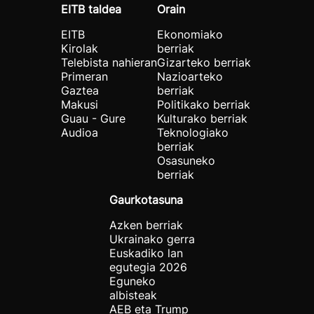
EITB taldea
Orain
EITB
Ekonomiako
Kirolak
berriak
Telebista nahieran
Gizarteko berriak
Primeran
Nazioarteko
Gaztea
berriak
Makusi
Politikako berriak
Guau - Gure
Kulturako berriak
Audioa
Teknologiako
berriak
Osasuneko
berriak
Gaurkotasuna
Azken berriak
Ukrainako gerra
Euskadiko lan
egutegia 2026
Eguneko
albisteak
AEB eta Trump