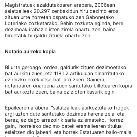
Magistratuek azaldutakoaren arabera, 2006ean
salatzaileak 20.297 zenbakidun hiru dezimo erosi
zituen urte horretan ospatuko zen Gabonetako
Loteriako zozketarako. Behin zozketa eginda, bere
dezimoak irabazle irten zirela ohartu zen, baina
hiruetatik bi galdu zituela ohartu zen.
Notario aurreko kopia
Bi urte geroago, ordea, galdurik zituen dezimoetako
bat aurkitu zuen, eta 118.1.2 artikuluan oinarritutako
ezohizko errekurtso bat jarri zuen. Gainera,
notarioaren onarpena zuen saritutako billetearen kopia
bat aurkeztu zuen, baina ez zioten kasurik egin.
Epailearen arabera, "salatzaileak aurkeztutako frogek
argi uzten dute saritutako dezimoa harena zela, eta,
beraz, ez dago arrazoirik saria ez emateko. Horrez
gain, "horrelako dezimo batek eramailearen titulua
esleitzen dio jabeari, eta horrek Estatuaren balio-maila