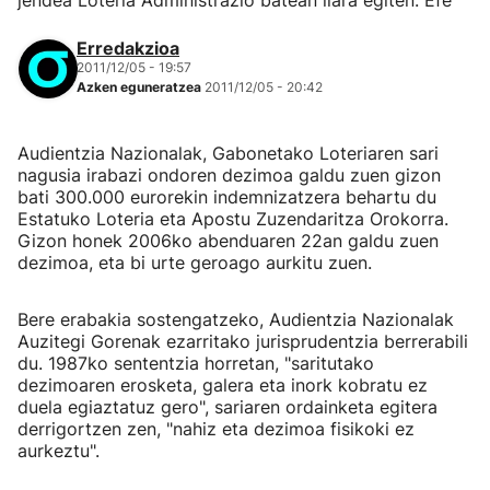
jendea Loteria Administrazio batean ilara egiten. Efe
Erredakzioa
2011/12/05 - 19:57
Azken eguneratzea
2011/12/05 - 20:42
Audientzia Nazionalak, Gabonetako Loteriaren sari
nagusia irabazi ondoren dezimoa galdu zuen gizon
bati 300.000 eurorekin indemnizatzera behartu du
Estatuko Loteria eta Apostu Zuzendaritza Orokorra.
Gizon honek 2006ko abenduaren 22an galdu zuen
dezimoa, eta bi urte geroago aurkitu zuen.
Bere erabakia sostengatzeko, Audientzia Nazionalak
Auzitegi Gorenak ezarritako jurisprudentzia berrerabili
du. 1987ko sententzia horretan, "saritutako
dezimoaren erosketa, galera eta inork kobratu ez
duela egiaztatuz gero", sariaren ordainketa egitera
derrigortzen zen, "nahiz eta dezimoa fisikoki ez
aurkeztu".